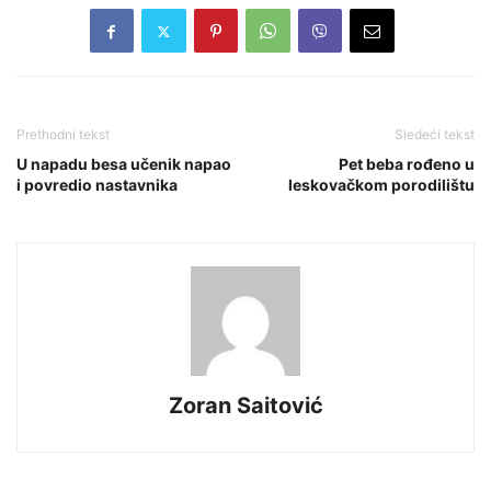
Prethodni tekst
Sledeći tekst
U napadu besa učenik napao
Pet beba rođeno u
i povredio nastavnika
leskovačkom porodilištu
Zoran Saitović