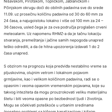
Nišavskom, Pirotskom, Topličkom, Jablaničkom i
Pčinjskom okrugu doći do obilnih padavina sve do srede
11.09. uz prosečnu količinu padavina od 30 do 60 mm za
24 časa, a najugoistoku lokalno i više od 100 mm za 24 –
36 časova, usled čega je za ova područja proglašen crveni
meteoalarm. Uz napomenu RHMZ-a da je tačnu lokaciju
stvaranja, premeštanja i jačine samih nepogoda unapred
teško odrediti, a da će hitna upozorenja izdavati 1 do 2
časa unapred.
S obzirom na prognozu koja predviđa nestabilno vreme sa
pljuskovima, olujnim vetrom i lokalnom pojavom
grmljavine, kao i velikom količinom padavina, radi se o
opasnim i veoma opasnim vremenskim pojavama, koje su
takvog inteziteta da mogu prouzrokovati veliku materijalnu
štetu i biti veoma opasne po bezbednost ljudi i životinja.
Mogu se očekivati poteškoće u urbanim sredinama
(posebno problemi sa kišnom kanalizacijom i kišnim