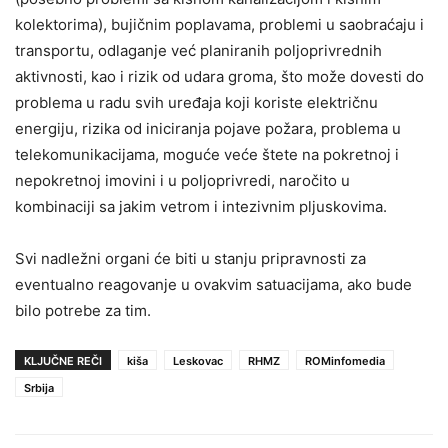
kolektorima), bujičnim poplavama, problemi u saobraćaju i
transportu, odlaganje već planiranih poljoprivrednih
aktivnosti, kao i rizik od udara groma, što može dovesti do
problema u radu svih uređaja koji koriste električnu
energiju, rizika od iniciranja pojave požara, problema u
telekomunikacijama, moguće veće štete na pokretnoj i
nepokretnoj imovini i u poljoprivredi, naročito u
kombinaciji sa jakim vetrom i intezivnim pljuskovima.
Svi nadležni organi će biti u stanju pripravnosti za
eventualno reagovanje u ovakvim satuacijama, ako bude
bilo potrebe za tim.
KLJUČNE REČI
kiša
Leskovac
RHMZ
ROMinfomedia
Srbija