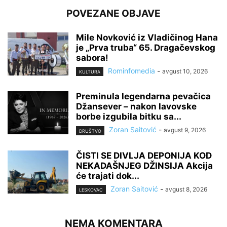
POVEZANE OBJAVE
Mile Novković iz Vladičinog Hana
je „Prva truba“ 65. Dragačevskog
sabora!
Rominfomedia
-
avgust 10, 2026
KULTURA
Preminula legendarna pevačica
Džansever – nakon lavovske
borbe izgubila bitku sa...
Zoran Saitović
-
avgust 9, 2026
DRUŠTVO
ČISTI SE DIVLJA DEPONIJA KOD
NEKADAŠNJEG DŽINSIJA Akcija
će trajati dok...
Zoran Saitović
-
avgust 8, 2026
LESKOVAC
NEMA KOMENTARA