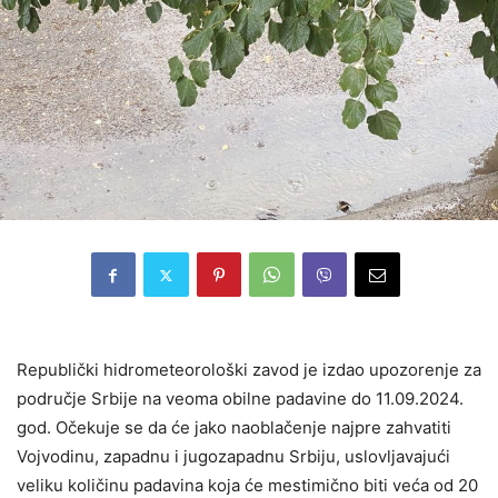
Republički hidrometeorološki zavod je izdao upozorenje za
područje Srbije na veoma obilne padavine do 11.09.2024.
god. Očekuje se da će jako naoblačenje najpre zahvatiti
Vojvodinu, zapadnu i jugozapadnu Srbiju, uslovljavajući
veliku količinu padavina koja će mestimično biti veća od 20