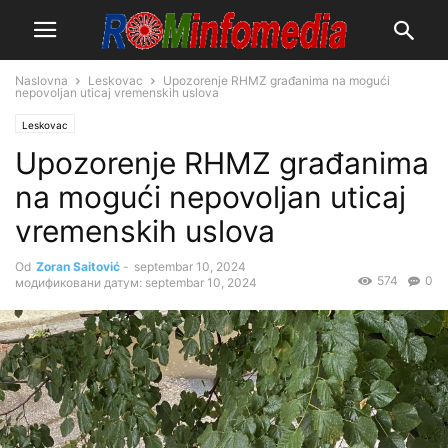
Naslovna
Leskovac
Upozorenje RHMZ građanima na mogući
nepovoljan uticaj vremenskih uslova
Leskovac
Upozorenje RHMZ građanima
na mogući nepovoljan uticaj
vremenskih uslova
Od
Zoran Saitović
-
septembar 10, 2024
574
0
модификовани датум: septembar 10, 2024