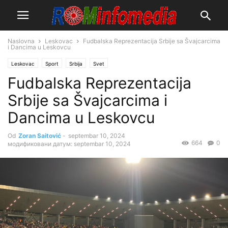
Naslovna
Leskovac
Fudbalska Reprezentacija Srbije sa Švajcarcima
i Dancima u Leskovcu
Leskovac
Sport
Srbija
Svet
Fudbalska Reprezentacija
Srbije sa Švajcarcima i
Dancima u Leskovcu
Od
Zoran Saitović
-
septembar 10, 2024
664
0
модификовани датум: septembar 10, 2024