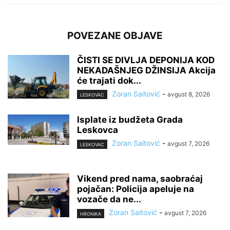
POVEZANE OBJAVE
ČISTI SE DIVLJA DEPONIJA KOD
NEKADAŠNJEG DŽINSIJA Akcija
će trajati dok...
Zoran Saitović
-
avgust 8, 2026
LESKOVAC
Isplate iz budžeta Grada
Leskovca
Zoran Saitović
-
avgust 7, 2026
LESKOVAC
Vikend pred nama, saobraćaj
pojačan: Policija apeluje na
vozače da ne...
Zoran Saitović
-
avgust 7, 2026
HRONIKA