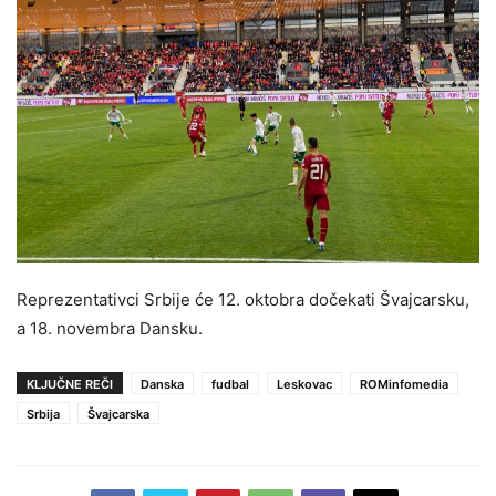
Reprezentativci Srbije će 12. oktobra dočekati Švajcarsku,
a 18. novembra Dansku.
KLJUČNE REČI
Danska
fudbal
Leskovac
ROMinfomedia
Srbija
Švajcarska