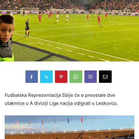
Fudbalska Reprezentacija Sbije će e preostale dve
utakmice u A diviziji Lige nacija odigrati u Leskovcu.