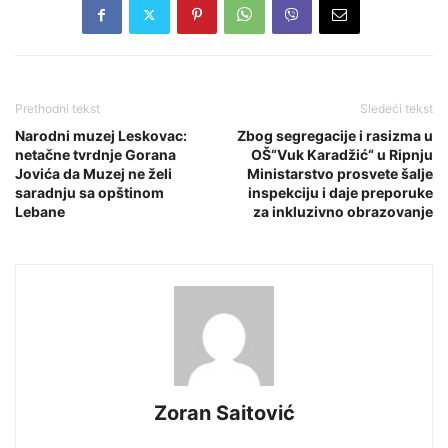
Prethodni tekst
Sledeći tekst
Narodni muzej Leskovac:
Zbog segregacije i rasizma u
netačne tvrdnje Gorana
OŠ“Vuk Karadžić“ u Ripnju
Jovića da Muzej ne želi
Ministarstvo prosvete šalje
saradnju sa opštinom
inspekciju i daje preporuke
Lebane
za inkluzivno obrazovanje
Zoran Saitović