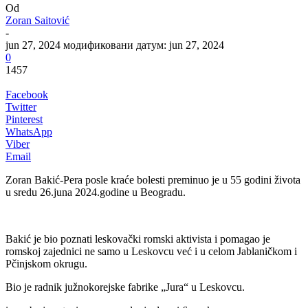
Od
Zoran Saitović
-
jun 27, 2024
модификовани датум: jun 27, 2024
0
1457
Facebook
Twitter
Pinterest
WhatsApp
Viber
Email
Zoran Bakić-Pera posle kraće bolesti preminuo je u 55 godini života
u sredu 26.juna 2024.godine u Beogradu.
Bakić je bio poznati leskovački romski aktivista i pomagao je
romskoj zajednici ne samo u Leskovcu već i u celom Jablaničkom i
Pčinjskom okrugu.
Bio je radnik južnokorejske fabrike „Jura“ u Leskovcu.