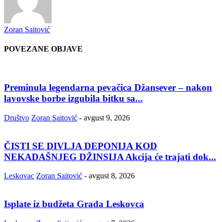
Zoran Saitović
POVEZANE OBJAVE
Preminula legendarna pevačica Džansever – nakon
lavovske borbe izgubila bitku sa...
Društvo
Zoran Saitović
-
avgust 9, 2026
ČISTI SE DIVLJA DEPONIJA KOD
NEKADAŠNJEG DŽINSIJA Akcija će trajati dok...
Leskovac
Zoran Saitović
-
avgust 8, 2026
Isplate iz budžeta Grada Leskovca