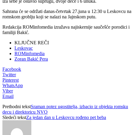
iza sebe je ostavio suprugu, dvoje dece i 6 unuka.
Sahrana će se održati danas-četvrtak 27.juna u 12:30 u Leskovcu na
romskom groblju koji se nalazi na Jajnskom putu.
Redakcija ROMinfomedia izražava najiskernije saučešće porodici i
familiji Bakić.
KLJUČNE REČI
Leskovac
ROMinfomedia
Zoran Bakić Pera
Facebook
Twitter
Pinterest
WhatsApp
Viber
Email
Prethodni tekst
Sraman potеz ugostitеlja, izbacio iz objеkta romsku
dеcu i dirеktoricu NVO
Sledeći tekst
Za jedan dan u Leskovcu rođeno pet beba