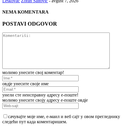
Leskovac
Zoran Saitović
-
avgust 7, 2026
NEMA KOMENTARA
POSTAVI ODGOVOR
молимо унесите свој коментар!
овдје унесите своје име
унели сте неисправну адресу е-поште!
молимо унесите своју адресу е-поште овдје
сачувајте моје име, е-маил и веб сајт у овом прегледнику
следећи пут када коментаришем.