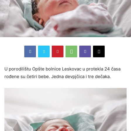
U porodilištu Opšte bolnice Leskovac u protekla 24 časa
rođene su četiri bebe. Jedna devpjčica i tre dečaka.