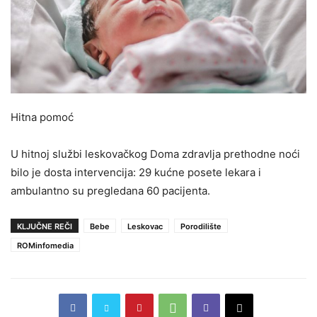
Hitna pomoć
U hitnoj službi leskovačkog Doma zdravlja prethodne noći
bilo je dosta intervencija: 29 kućne posete lekara i
ambulantno su pregledana 60 pacijenta.
KLJUČNE REČI
Bebe
Leskovac
Porodilište
ROMinfomedia