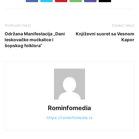
Prethodni tekst
Sledeći tekst
Održana Manifestacija „Dani
Književni susret sa Vesnom
leskovačke mućkalice i
Kapor
šopskog folklora“
Rominfomedia
https://rominfomedia.rs