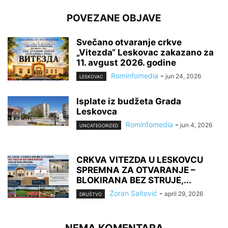
POVEZANE OBJAVE
Svečano otvaranje crkve
„Vitezda“ Leskovac zakazano za
11. avgust 2026. godine
Rominfomedia
-
jun 24, 2026
LESKOVAC
Isplate iz budžeta Grada
Leskovca
Rominfomedia
-
jun 4, 2026
UNCATEGORIZED
CRKVA VITEZDA U LESKOVCU
SPREMNA ZA OTVARANJE –
BLOKIRANA BEZ STRUJE,...
Zoran Saitović
-
april 29, 2026
DRUŠTVO