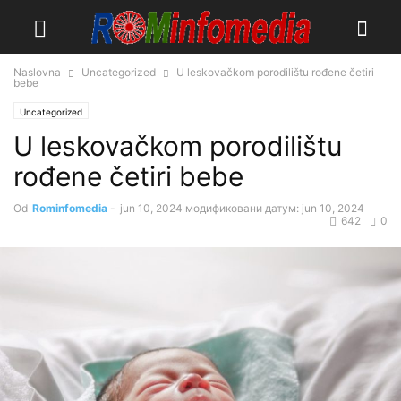
Naslovna
Uncategorized
U leskovačkom porodilištu rođene četiri
bebe
Uncategorized
U leskovačkom porodilištu
rođene četiri bebe
Od
Rominfomedia
-
jun 10, 2024
модификовани датум: jun 10, 2024
642
0