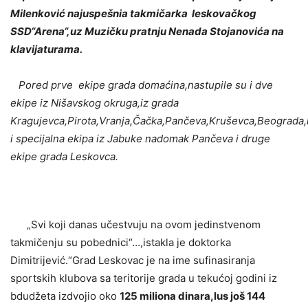
Milenković najuspešnia takmičarka leskovačkog
SSD“Arena“,uz Muzičku pratnju Nenada Stojanovića na
klavijaturama.
Pored prve ekipe grada domaćina,nastupile su i dve
ekipe iz Nišavskog okruga,iz grada
Kragujevca,Pirota,Vranja,Čačka,Pančeva,Kruševca,Beograda
i specijalna ekipa iz Jabuke nadomak Pančeva i druge
ekipe grada Leskovca.
„Svi koji danas učestvuju na ovom jedinstvenom
takmičenju su pobednici“…,istakla je doktorka
Dimitrijević.“Grad Leskovac je na ime sufinasiranja
sportskih klubova sa teritorije grada u tekućoj godini iz
bdudžeta izdvojio oko
125 miliona dinara,lus još 144