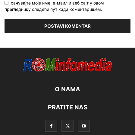
сачувајте моје име, е-маил и веб сајт у овом
прегледнику следећи пут када коментаришем.
O NAMA
PRATITE NAS