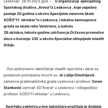
Leskovac 28.10.2023.god.-
U organizaciji specijalnog
Sportskog društva „Arena“iz Leskovca , koje uspešno
posluje 20 godina u okviru Specijalne osnovne škole
SOŠO“11- oktobar“iz Leskovca, i lokalne samouprave
grada sa obala reke Veternice, u subotu
28.oktobra,tekuće godine,održano je
Državno prvenstvo
dece u boćanju OSI u okviru Specialne olimpijade mladih
Srbije.
Ovo jedinstveno takmičenje mladih sportista i dece sa
posbenim potrebama otvorili su
dr Lidija Dimitrijević
zamenca gradonačelnika grada Leskovca i profesor
Zoran
Stanković
osnivač SD“Arena“ u Leskovcu i višegodišnji
profesor SOŠO“11.oktobar“ u Leskovcu.
Sportsku zakletvu u ime takmičara pročitala je Andjela