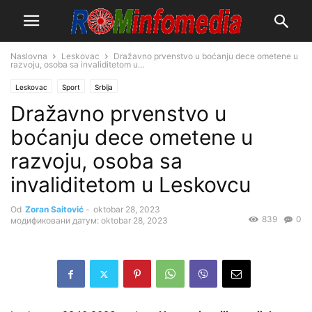
Naslovna
Leskovac
Dražavno prvenstvo u boćanju dece ometene u
razvoju, osoba sa invaliditetom u...
Leskovac
Sport
Srbija
Dražavno prvenstvo u
boćanju dece ometene u
razvoju, osoba sa
invaliditetom u Leskovcu
Od
Zoran Saitović
-
oktobar 28, 2023
839
0
модификовани датум: oktobar 28, 2023