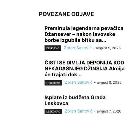
POVEZANE OBJAVE
Preminula legendarna pevačica
Džansever – nakon lavovske
borbe izgubila bitku sa...
Zoran Saitović
-
avgust 9, 2026
DRUŠTVO
ČISTI SE DIVLJA DEPONIJA KOD
NEKADAŠNJEG DŽINSIJA Akcija
će trajati dok...
Zoran Saitović
-
avgust 8, 2026
LESKOVAC
Isplate iz budžeta Grada
Leskovca
Zoran Saitović
-
avgust 7, 2026
LESKOVAC