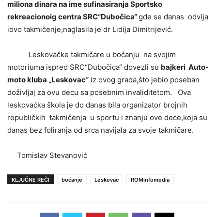
miliona dinara na ime sufinasiranja Sportsko
rekreacionoig centra SRC“Dubočica“
gde se danas odvija
iovo takmičenje,naglasila je dr Lidija Dimitrijević.
Leskovačke takmičare u boćanju na svojim
motoriuma ispred SRC“Dubočica“ dovezli su
bajkeri Auto-
moto kluba „Leskovac“
iz ovog grada,što jebio poseban
doživljaj za ovu decu sa posebnim invaliditetom. Ova
leskovačka škola je do danas bila organizator brojnih
republičkih takmičenja u sportu i znanju ove dece,koja su
danas bez foliranja od srca navijala za svoje takmičare.
Tomislav Stevanović
KLJUČNE REČI
boćanje
Leskovac
ROMinfomedia