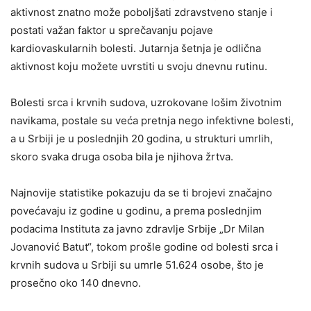
aktivnost znatno može poboljšati zdravstveno stanje i
postati važan faktor u sprečavanju pojave
kardiovaskularnih bolesti. Jutarnja šetnja je odlična
aktivnost koju možete uvrstiti u svoju dnevnu rutinu.
Bolesti srca i krvnih sudova, uzrokovane lošim životnim
navikama, postale su veća pretnja nego infektivne bolesti,
a u Srbiji je u poslednjih 20 godina, u strukturi umrlih,
skoro svaka druga osoba bila je njihova žrtva.
Najnovije statistike pokazuju da se ti brojevi značajno
povećavaju iz godine u godinu, a prema poslednjim
podacima Instituta za javno zdravlje Srbije „Dr Milan
Jovanović Batut“, tokom prošle godine od bolesti srca i
krvnih sudova u Srbiji su umrle 51.624 osobe, što je
prosečno oko 140 dnevno.