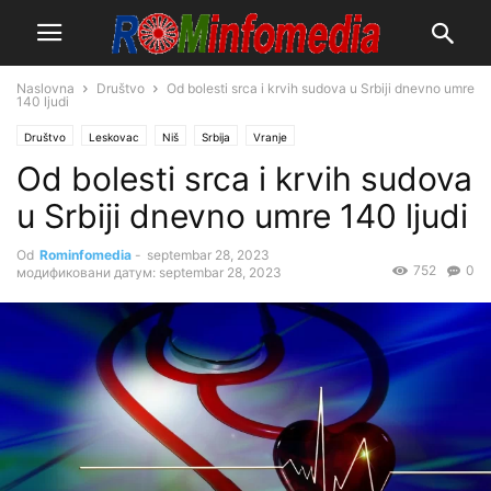
Naslovna
Društvo
Od bolesti srca i krvih sudova u Srbiji dnevno umre
140 ljudi
Društvo
Leskovac
Niš
Srbija
Vranje
Od bolesti srca i krvih sudova
u Srbiji dnevno umre 140 ljudi
Od
Rominfomedia
-
septembar 28, 2023
752
0
модификовани датум: septembar 28, 2023