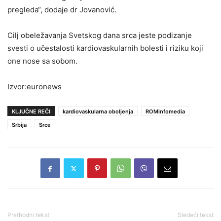
pregleda“, dodaje dr Jovanović.
Cilj obeležavanja Svetskog dana srca jeste podizanje
svesti o učestalosti kardiovaskularnih bolesti i riziku koji
one nose sa sobom.
Izvor:euronews
KLJUČNE REČI
kardiovaskularna oboljenja
ROMinfomedia
Srbija
Srce
Prethodni tekst
Sledeći tekst