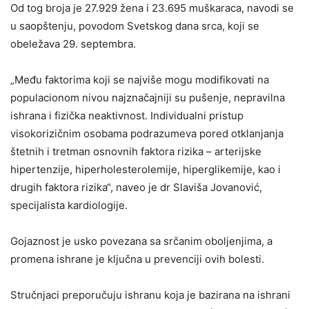
Od tog broja je 27.929 žena i 23.695 muškaraca, navodi se
u saopštenju, povodom Svetskog dana srca, koji se
obeležava 29. septembra.
„Među faktorima koji se najviše mogu modifikovati na
populacionom nivou najznačajniji su pušenje, nepravilna
ishrana i fizička neaktivnost. Individualni pristup
visokorizičnim osobama podrazumeva pored otklanjanja
štetnih i tretman osnovnih faktora rizika – arterijske
hipertenzije, hiperholesterolemije, hiperglikemije, kao i
drugih faktora rizika“, naveo je dr Slaviša Jovanović,
specijalista kardiologije.
Gojaznost je usko povezana sa srčanim oboljenjima, a
promena ishrane je ključna u prevenciji ovih bolesti.
Stručnjaci preporučuju ishranu koja je bazirana na ishrani