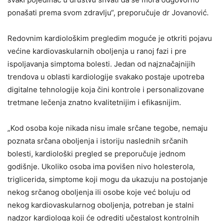
ponašati prema svom zdravlju“, preporučuje dr Jovanović.
Redovnim kardiološkim pregledim moguće je otkriti pojavu
većine kardiovaskularnih oboljenja u ranoj fazi i pre
ispoljavanja simptoma bolesti. Jedan od najznačajnijih
trendova u oblasti kardiologije svakako postaje upotreba
digitalne tehnologije koja čini kontrole i personalizovane
tretmane lečenja znatno kvalitetnijim i efikasnijim.
„Kod osoba koje nikada nisu imale srčane tegobe, nemaju
poznata srčana oboljenja i istoriju naslednih srčanih
bolesti, kardiološki pregled se preporučuje jednom
godišnje. Ukoliko osoba ima povišen nivo holesterola,
triglicerida, simptome koji mogu da ukazuju na postojanje
nekog srčanog oboljenja ili osobe koje već boluju od
nekog kardiovaskularnog oboljenja, potreban je stalni
nadzor kardiologa koji će odrediti učestalost kontrolnih