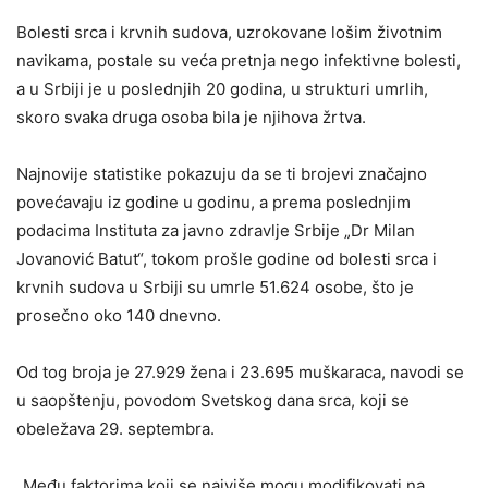
Bolesti srca i krvnih sudova, uzrokovane lošim životnim
navikama, postale su veća pretnja nego infektivne bolesti,
a u Srbiji je u poslednjih 20 godina, u strukturi umrlih,
skoro svaka druga osoba bila je njihova žrtva.
Najnovije statistike pokazuju da se ti brojevi značajno
povećavaju iz godine u godinu, a prema poslednjim
podacima Instituta za javno zdravlje Srbije „Dr Milan
Jovanović Batut“, tokom prošle godine od bolesti srca i
krvnih sudova u Srbiji su umrle 51.624 osobe, što je
prosečno oko 140 dnevno.
Od tog broja je 27.929 žena i 23.695 muškaraca, navodi se
u saopštenju, povodom Svetskog dana srca, koji se
obeležava 29. septembra.
„Među faktorima koji se najviše mogu modifikovati na