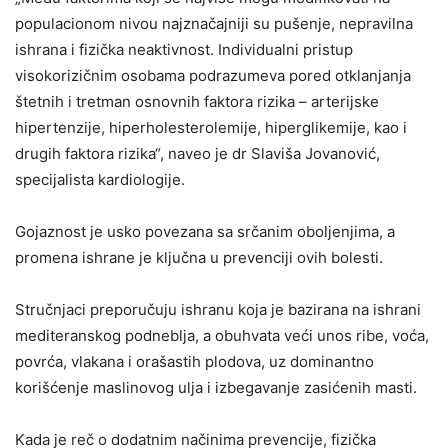
populacionom nivou najznačajniji su pušenje, nepravilna
ishrana i fizička neaktivnost. Individualni pristup
visokorizičnim osobama podrazumeva pored otklanjanja
štetnih i tretman osnovnih faktora rizika – arterijske
hipertenzije, hiperholesterolemije, hiperglikemije, kao i
drugih faktora rizika“, naveo je dr Slaviša Jovanović,
specijalista kardiologije.
Gojaznost je usko povezana sa srčanim oboljenjima, a
promena ishrane je ključna u prevenciji ovih bolesti.
Stručnjaci preporučuju ishranu koja je bazirana na ishrani
mediteranskog podneblja, a obuhvata veći unos ribe, voća,
povrća, vlakana i orašastih plodova, uz dominantno
korišćenje maslinovog ulja i izbegavanje zasićenih masti.
Kada je reč o dodatnim načinima prevencije, fizička