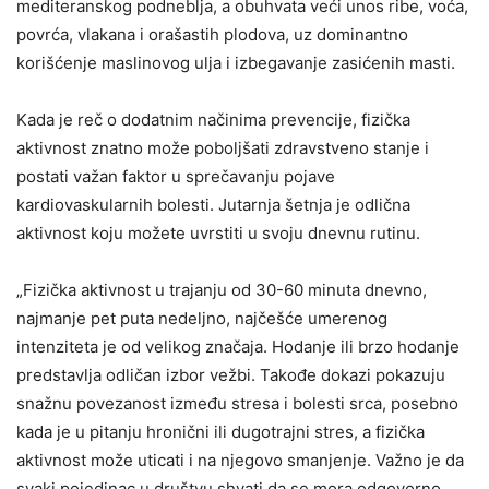
mediteranskog podneblja, a obuhvata veći unos ribe, voća,
povrća, vlakana i orašastih plodova, uz dominantno
korišćenje maslinovog ulja i izbegavanje zasićenih masti.
Kada je reč o dodatnim načinima prevencije, fizička
aktivnost znatno može poboljšati zdravstveno stanje i
postati važan faktor u sprečavanju pojave
kardiovaskularnih bolesti. Jutarnja šetnja je odlična
aktivnost koju možete uvrstiti u svoju dnevnu rutinu.
„Fizička aktivnost u trajanju od 30-60 minuta dnevno,
najmanje pet puta nedeljno, najčešće umerenog
intenziteta je od velikog značaja. Hodanje ili brzo hodanje
predstavlja odličan izbor vežbi. Takođe dokazi pokazuju
snažnu povezanost između stresa i bolesti srca, posebno
kada je u pitanju hronični ili dugotrajni stres, a fizička
aktivnost može uticati i na njegovo smanjenje. Važno je da
svaki pojedinac u društvu shvati da se mora odgovorno