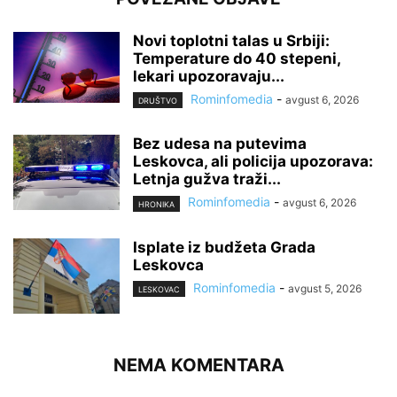
Novi toplotni talas u Srbiji:
Temperature do 40 stepeni,
lekari upozoravaju...
Rominfomedia
-
avgust 6, 2026
DRUŠTVO
Bez udesa na putevima
Leskovca, ali policija upozorava:
Letnja gužva traži...
Rominfomedia
-
avgust 6, 2026
HRONIKA
Isplate iz budžeta Grada
Leskovca
Rominfomedia
-
avgust 5, 2026
LESKOVAC
NEMA KOMENTARA