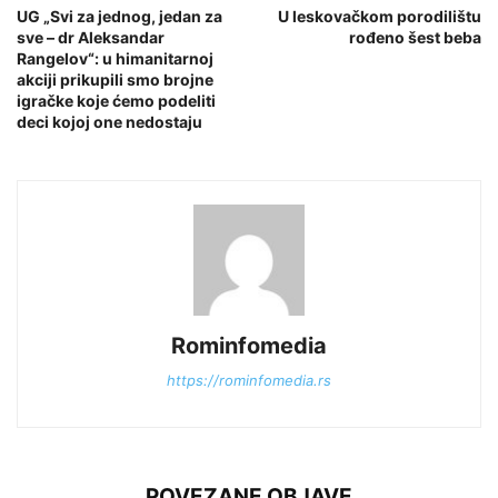
UG „Svi za jednog, jedan za
U leskovačkom porodilištu
sve – dr Aleksandar
rođeno šest beba
Rangelov“: u himanitarnoj
akciji prikupili smo brojne
igračke koje ćemo podeliti
deci kojoj one nedostaju
Rominfomedia
https://rominfomedia.rs
POVEZANE OBJAVE