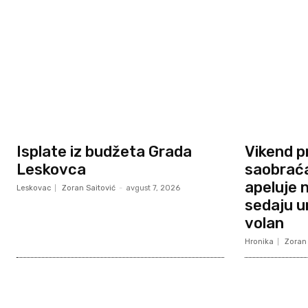
Isplate iz budžeta Grada
Vikend p
Leskovca
saobraća
apeluje 
Leskovac
Zoran Saitović
-
avgust 7, 2026
sedaju um
volan
Hronika
Zoran 