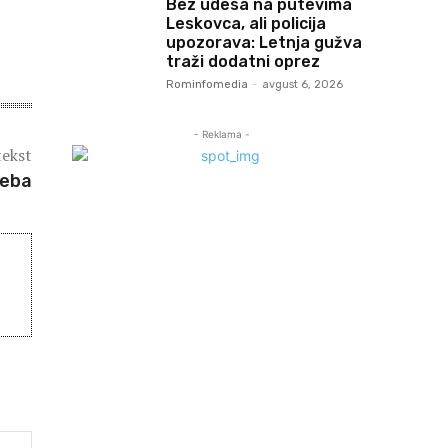
Bez udesa na putevima
Leskovca, ali policija
upozorava: Letnja gužva
traži dodatni oprez
Rominfomedia
-
avgust 6, 2026
- Reklama -
tekst
beba