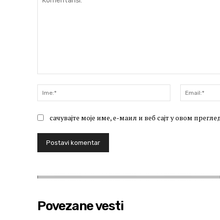
Komentariši:
Ime:*
сачувајте моје име, е-маил и веб сајт у овом прег
Povezane vesti