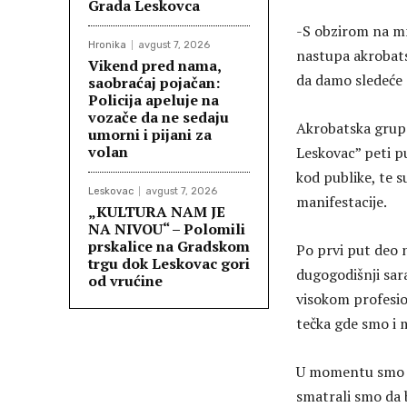
Grada Leskovca
-S obzirom na m
Hronika
avgust 7, 2026
nastupa akrobat
Vikend pred nama,
da damo sledeće 
saobraćaj pojačan:
Policija apeluje na
vozače da ne sedaju
Akrobatska grupa
umorni i pijani za
volan
Leskovac” peti p
kod publike, te 
Leskovac
avgust 7, 2026
manifestacije.
„KULTURA NAM JE
NA NIVOU“ – Polomili
prskalice na Gradskom
Po prvi put deo 
trgu dok Leskovac gori
dugogodišnji sara
od vrućine
visokom profesio
tečka gde smo i 
U momentu smo ra
smatrali smo da 