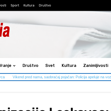
vosti
Sport
Kultura
Društvo
Vranje
Društvo
Svet
Kultura
Zanimljivosti
vca
Vikend pred nama, saobraćaj pojačan: Policija apeluje na voz