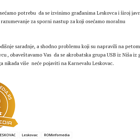
ećamo potrebu da se izvinimo građanima Leskovca i široj javn
 razumevanje za sporni nastup za koji osećamo moralnu
išnje saradnje, a shodno problemu koji su napravili na petom
cu , obaveštavamo Vas da se akrobatska grupa USB iz Niša iz 
a nikada više neće pojaviti na Karnevalu Leskovac.
LESKOVAC
Leskovac
ROMinfomedia