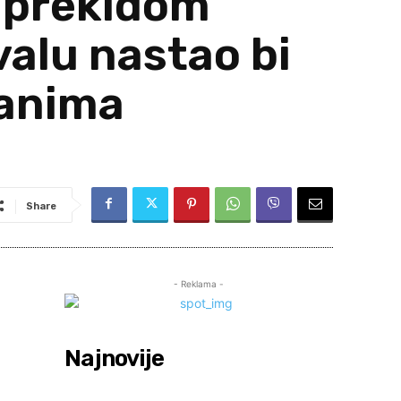
: prekidom
alu nastao bi
đanima
Share
- Reklama -
Najnovije