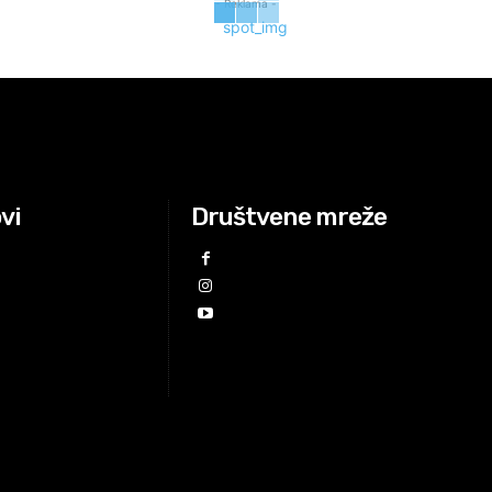
- Reklama -
ovi
Društvene mreže