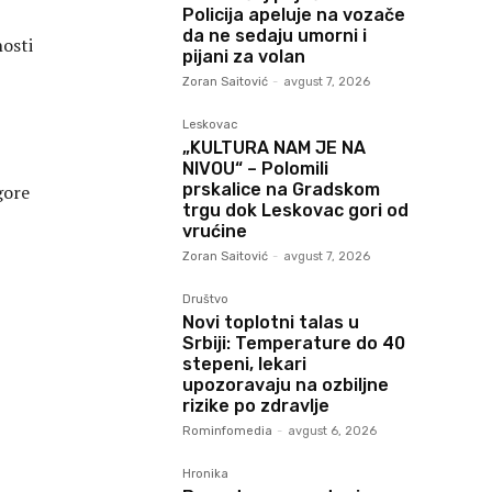
Policija apeluje na vozače
da ne sedaju umorni i
osti
pijani za volan
Zoran Saitović
-
avgust 7, 2026
Leskovac
„KULTURA NAM JE NA
NIVOU“ – Polomili
prskalice na Gradskom
gore
trgu dok Leskovac gori od
vrućine
Zoran Saitović
-
avgust 7, 2026
Društvo
Novi toplotni talas u
Srbiji: Temperature do 40
stepeni, lekari
upozoravaju na ozbiljne
rizike po zdravlje
Rominfomedia
-
avgust 6, 2026
Hronika