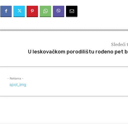
Sledeći 
U leskovačkom porodilištu rođeno pet 
- Reklama -