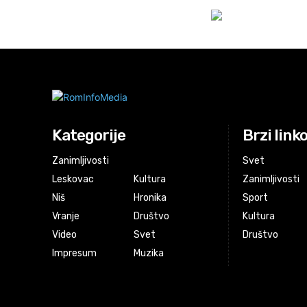
Kategorije
Brzi link
Zanimljivosti
Svet
Leskovac
Kultura
Zanimljivosti
Niš
Hronika
Sport
Vranje
Društvo
Kultura
Video
Svet
Društvo
Impresum
Muzika