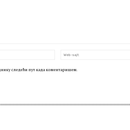
Email:*
леднику следећи пут када коментаришем.