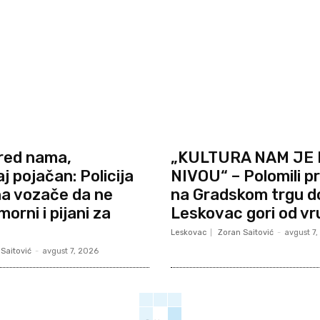
red nama,
„KULTURA NAM JE
j pojačan: Policija
NIVOU“ – Polomili pr
na vozače da ne
na Gradskom trgu d
orni i pijani za
Leskovac gori od vr
Leskovac
Zoran Saitović
-
avgust 7
Saitović
-
avgust 7, 2026