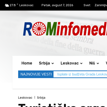
C
27.8
Leskovac
Petak, avgust 7, 2026
Svet
Zanimlji
Home
Srbija
Leskovac
Niš
NAJNOVIJE VESTI
Isplate iz budžeta Grada Lesko
Leskovac
Srbija