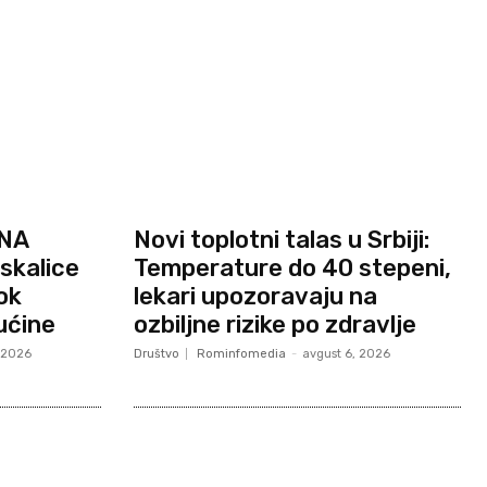
 NA
Novi toplotni talas u Srbiji:
skalice
Temperature do 40 stepeni,
ok
lekari upozoravaju na
ućine
ozbiljne rizike po zdravlje
, 2026
Društvo
Rominfomedia
-
avgust 6, 2026