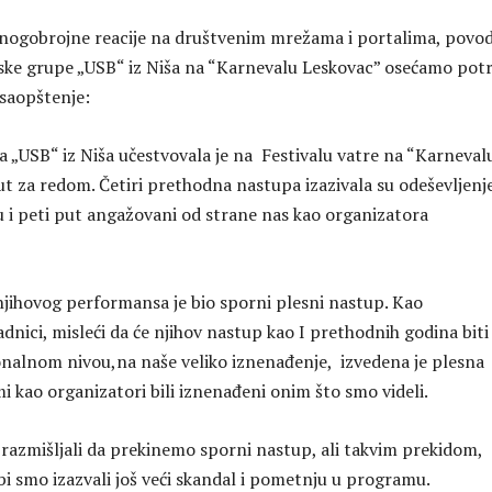
nogobrojne reacije na društvenim mrežama i portalima, pov
ske grupe „USB“ iz Niša na “Karnevalu Leskovac” osećamo pot
saopštenje:
 „USB“ iz Niša učestvovala je na Festivalu vatre na “Karneval
ut za redom. Četiri prethodna nastupa izazivala su odeševljenj
su i peti put angažovani od strane nas kao organizatora
njihovog performansa je bio sporni plesni nastup. Kao
dnici, misleći da će njihov nastup kao I prethodnih godina biti
nalnom nivou,na naše veliko iznenađenje, izvedena je plesna
mi kao organizatori bili iznenađeni onim što smo videli.
zmišljali da prekinemo sporni nastup, ali takvim prekidom,
bi smo izazvali još veći skandal i pometnju u programu.