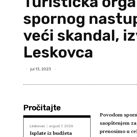
Turistička org
spornog nastup
veći skandal, 
Leskovca
jul 13, 2023
Pročitajte
Povodom sporno
saopštenjem za 
Leskovac
avgust 7, 2026
prenosimo u cel
Isplate iz budžeta