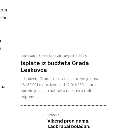
odom
rebu
u
e
Leskovac
Zoran Saitović
-
avgust 7, 2026
Isplate iz budžeta Grada
Leskovca
Iz budžeta Grada Leskovca isplaćeno je danas
18.459.091 dinar. Iznos od 12.046.280 dinara
 na
opredeljen je za nabavku namirnica radi
pripreme...
Hronika
Vikend pred nama,
saobraćaj pojačan: