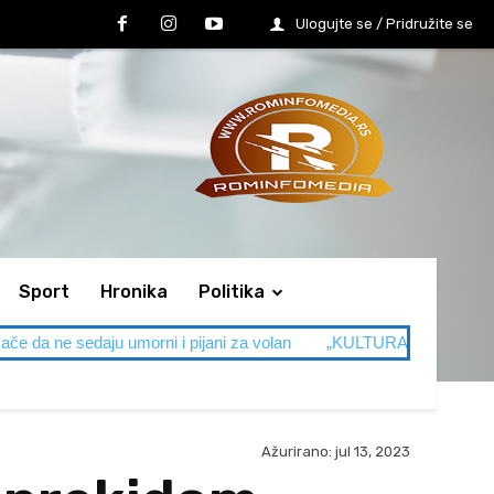
Ulogujte se / Pridružite se
Sport
Hronika
Politika
ače da ne sedaju umorni i pijani za volan
„KULTURA NAM JE NA NI
Ažurirano:
jul 13, 2023