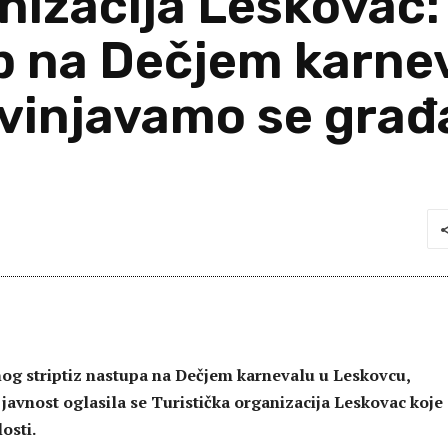
anizacija Leskovac
 na Dečjem karnev
izvinjavamo se gra
g striptiz nastupa na Dečjem karnevalu u Leskovcu,
javnost oglasila se Turistička organizacija Leskovac koje
osti.