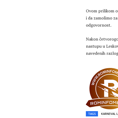
Ovom prilikom os
i da zamolimo za
odgovornost.
Nakon četvorogod
nastupu u Leskov
navedenih razlog
TAGS
KARNEVAL 