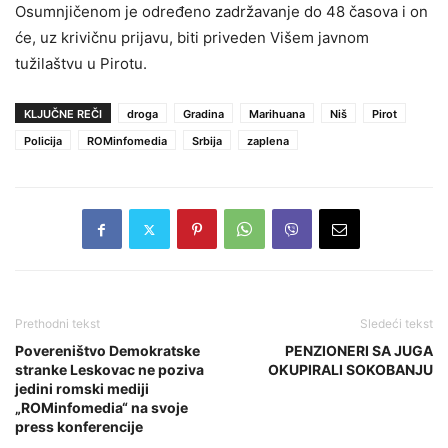
Osumnjičenom je određeno zadržavanje do 48 časova i on
će, uz krivičnu prijavu, biti priveden Višem javnom
tužilaštvu u Pirotu.
KLJUČNE REČI
droga
Gradina
Marihuana
Niš
Pirot
Policija
ROMinfomedia
Srbija
zaplena
Prethodni tekst
Sledeći tekst
Povereništvo Demokratske
PENZIONERI SA JUGA
stranke Leskovac ne poziva
OKUPIRALI SOKOBANJU
jedini romski mediji
„ROMinfomedia“ na svoje
press konferencije