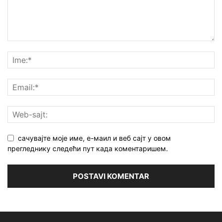
сачувајте моје име, е-маил и веб сајт у овом
прегледнику следећи пут када коментаришем.