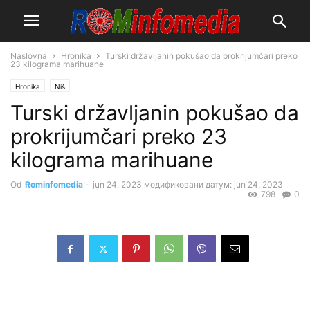
Naslovna
Hronika
Turski državljanin pokušao da prokrijumčari preko
23 kilograma marihuane
Hronika
Niš
Turski državljanin pokušao da
prokrijumčari preko 23
kilograma marihuane
Od
Rominfomedia
-
jun 24, 2023
модификовани датум: jun 24, 2023
798
0