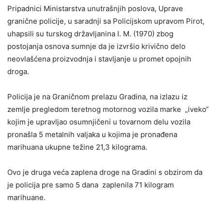
Pripadnici Ministarstva unutrašnjih poslova, Uprave
granične policije, u saradnji sa Policijskom upravom Pirot,
uhapsili su turskog državlјanina I. M. (1970) zbog
postojanja osnova sumnje da je izvršio krivično delo
neovlašćena proizvodnja i stavlјanje u promet opojnih
droga.
Policija je na Graničnom prelazu Gradina, na izlazu iz
zemlјe pregledom teretnog motornog vozila marke „iveko“
kojim je upravlјao osumnjičeni u tovarnom delu vozila
pronašla 5 metalnih valјaka u kojima je pronađena
marihuana ukupne težine 21,3 kilograma.
Ovo je druga veća zaplena droge na Gradini s obzirom da
je policija pre samo 5 dana zaplenila 71 kilogram
marihuane.