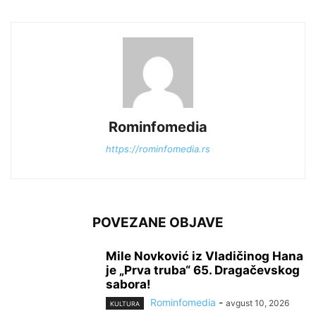
Rominfomedia
https://rominfomedia.rs
POVEZANE OBJAVE
Mile Novković iz Vladičinog Hana
je „Prva truba“ 65. Dragačevskog
sabora!
Rominfomedia
-
avgust 10, 2026
KULTURA