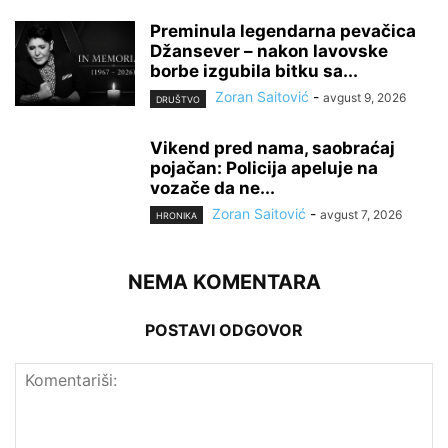
Preminula legendarna pevačica
Džansever – nakon lavovske
borbe izgubila bitku sa...
Zoran Saitović
-
avgust 9, 2026
DRUŠTVO
Vikend pred nama, saobraćaj
pojačan: Policija apeluje na
vozače da ne...
Zoran Saitović
-
avgust 7, 2026
HRONIKA
NEMA KOMENTARA
POSTAVI ODGOVOR