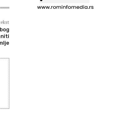
tekst
zbog
niti
mlje