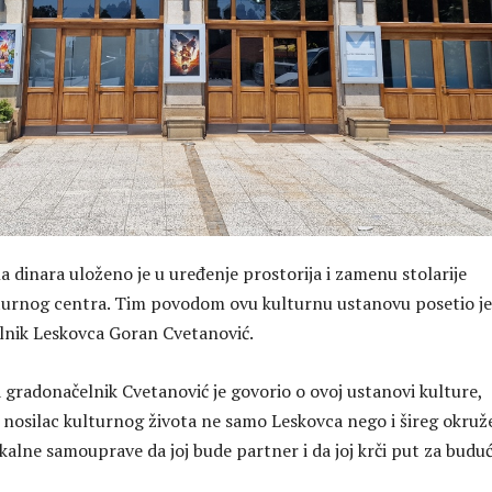
a dinara uloženo je u uređenje prostorija i zamenu stolarije
turnog centra. Tim povodom ovu kulturnu ustanovu posetio je
lnik Leskovca Goran Cvetanović.
a gradonačelnik Cvetanović je govorio o ovoj ustanovi kulture,
na nosilac kulturnog života ne samo Leskovca nego i šireg okruž
okalne samouprave da joj bude partner i da joj krči put za budu