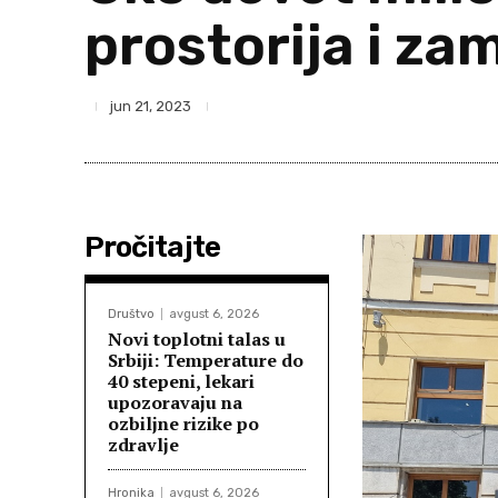
prostorija i za
jun 21, 2023
Pročitajte
Društvo
avgust 6, 2026
Novi toplotni talas u
Srbiji: Temperature do
40 stepeni, lekari
upozoravaju na
ozbiljne rizike po
zdravlje
Hronika
avgust 6, 2026