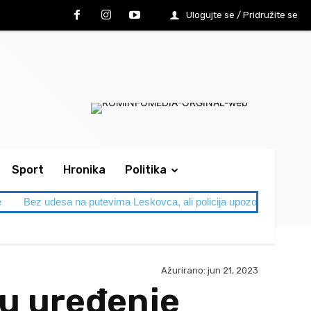
Ulogujte se / Pridružite se
Sport
Hronika
Politika
e
Bez udesa na putevima Leskovca, ali policija upozorava: Letnja
Ažurirano:
jun 21, 2023
 u uređenje