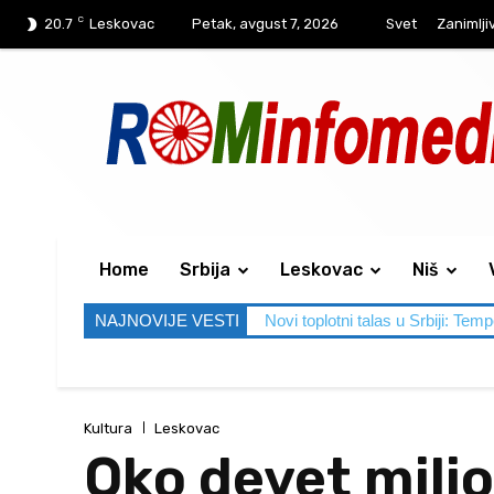
C
20.7
Leskovac
Petak, avgust 7, 2026
Svet
Zanimlji
Home
Srbija
Leskovac
Niš
NAJNOVIJE VESTI
Novi toplotni talas u Srbiji: Tem
Kultura
Leskovac
Oko devet mili