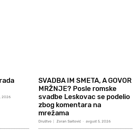
Grada
SVADBA IM SMETA, A GOVOR
MRŽNJE? Posle romske
svadbe Leskovac se podelio
, 2026
zbog komentara na
mrežama
Društvo
Zoran Saitović
-
avgust 5, 2026