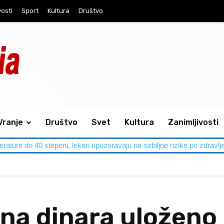
vosti
Sport
Kultura
Društvo
Vranje
Društvo
Svet
Kultura
Zanimljivosti
perature do 40 stepeni, lekari upozoravaju na ozbiljne rizike po zdravlj
ona dinara uloženo