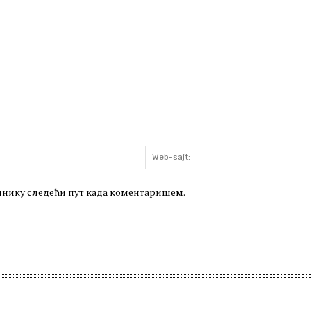
Email:*
леднику следећи пут када коментаришем.