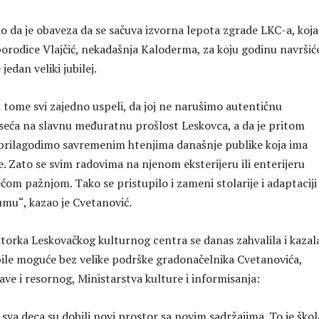
o da je obaveza da se sačuva izvorna lepota zgrade LKC-a, koja
porodice Vlajčić, nekadašnja Кaloderma, za koju godinu navršić
 jedan veliki jubilej.
 tome svi zajedno uspeli, da joj ne narušimo autentičnu
 seća na slavnu međuratnu prošlost Leskovca, a da je pritom
prilagodimo savremenim htenjima današnje publike koja ima
. Zato se svim radovima na njenom eksterijeru ili enterijeru
ćom pažnjom. Tako se pristupilo i zameni stolarije i adaptaciji
mu“, kazao je Cvetanović.
ktorka Leskovačkog kulturnog centra se danas zahvalila i kazal
i bile moguće bez velike podrške gradonačelnika Cvetanovića,
ve i resornog, Ministarstva kulture i informisanja:
 sva deca su dobili novi prostor sa novim sadržajima. To je škol