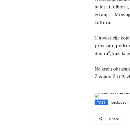
baleta i folklora
crtanja… Mi svoj
kulturu.
U investicije koj
prostor u podrum
dinara“, kazala j
Na kraju obraćan
Živojinu Žiki Pav
TAGS
Leskovac
Share