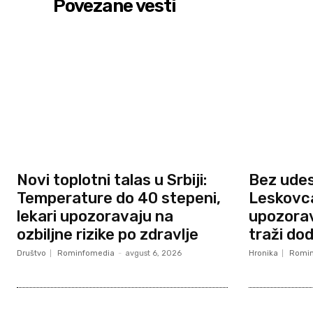
Povezane vesti
Novi toplotni talas u Srbiji:
Bez ude
Temperature do 40 stepeni,
Leskovca,
lekari upozoravaju na
upozorav
ozbiljne rizike po zdravlje
traži do
Društvo
Rominfomedia
-
avgust 6, 2026
Hronika
Romin