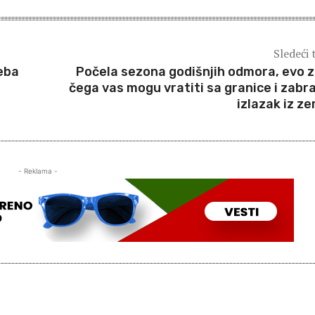
Sledeći 
eba
Počela sezona godišnjih odmora, evo 
čega vas mogu vratiti sa granice i zabra
izlazak iz ze
- Reklama -