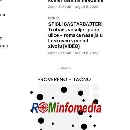
komentara na mrežama
Zoran Saitović
-
avgust 5, 2026
 im
Kultura
STIGLI GASTARBAJTERI:
Trubači, veselje i pune
ulice – romska naselja u
je
Leskovcu vrve od
iona
života(VIDEO)
Zoran Saitović
-
avgust 5, 2026
- Reklama -