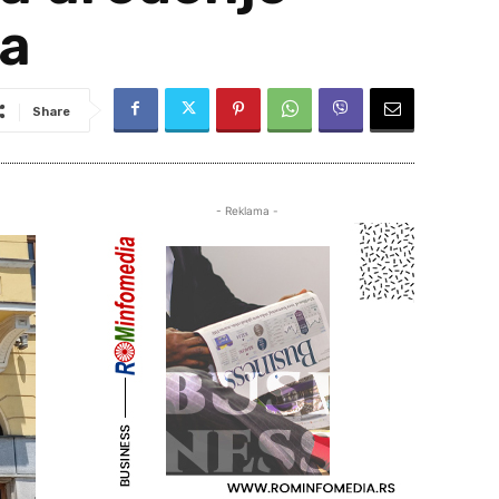
-a
Share
- Reklama -