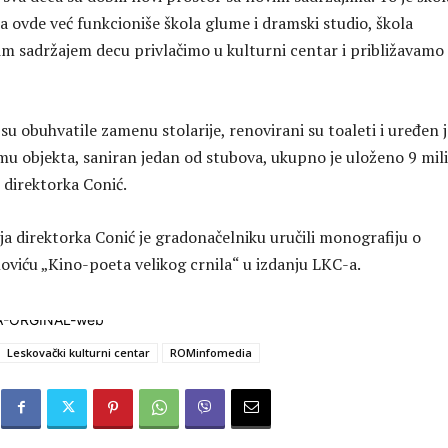
, a ovde već funkcioniše škola glume i dramski studio, škola
im sadržajem decu privlačimo u kulturni centar i približavamo
e su obuhvatile zamenu stolarije, renovirani su toaleti i uređen 
u objekta, saniran jedan od stubova, ukupno je uloženo 9 mil
e direktorka Conić.
ja direktorka Conić je gradonačelniku uručili monografiju o
loviću „Кino-poeta velikog crnila“ u izdanju LКC-a.
Leskovački kulturni centar
ROMinfomedia