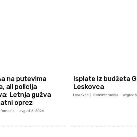
sa na putevima
Isplate iz budžeta 
 ali policija
Leskovca
a: Letnja gužva
Leskovac
Rominfomedia
-
avgust 5
datni oprez
fomedia
-
avgust 6, 2026