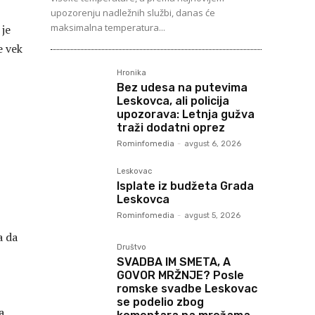
upozorenju nadležnih službi, danas će
maksimalna temperatura...
 je
e vek
Hronika
Bez udesa na putevima
Leskovca, ali policija
upozorava: Letnja gužva
traži dodatni oprez
Rominfomedia
-
avgust 6, 2026
Leskovac
Isplate iz budžeta Grada
Leskovca
Rominfomedia
-
avgust 5, 2026
a da
Društvo
SVADBA IM SMETA, A
GOVOR MRŽNJE? Posle
romske svadbe Leskovac
se podelio zbog
a