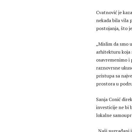
Cvatnović je kaza
nekada bila vila 
postojanja, što je
„Mislim da smo u
arhitekturu koja
osavremenimo i 
raznovrsne ukuse
pristupa sa najve
prostora u podru
Sanja Conić dire
investicije ne b
lokalne samoupra
„Naši sugrađani i