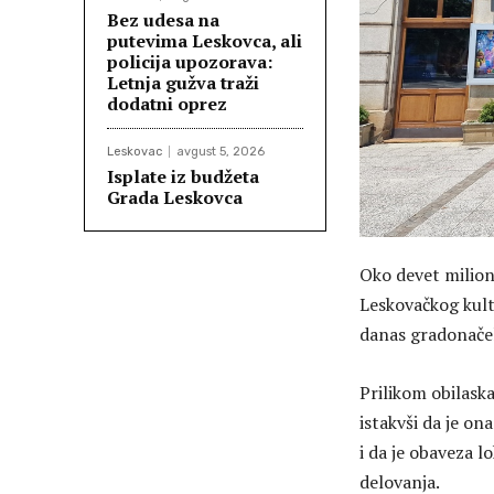
Bez udesa na
putevima Leskovca, ali
policija upozorava:
Letnja gužva traži
dodatni oprez
Leskovac
avgust 5, 2026
Isplate iz budžeta
Grada Leskovca
Oko devet milion
Leskovačkog kul
danas gradonače
Prilikom obilask
istakvši da je o
i da je obaveza l
delovanja.