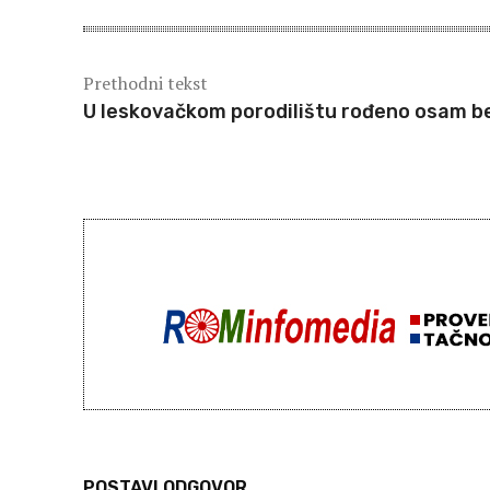
Prethodni tekst
U leskovačkom porodilištu rođeno osam b
POSTAVI ODGOVOR