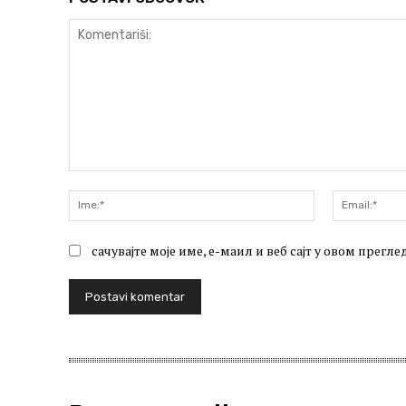
Komentariši:
Ime:*
сачувајте моје име, е-маил и веб сајт у овом прег