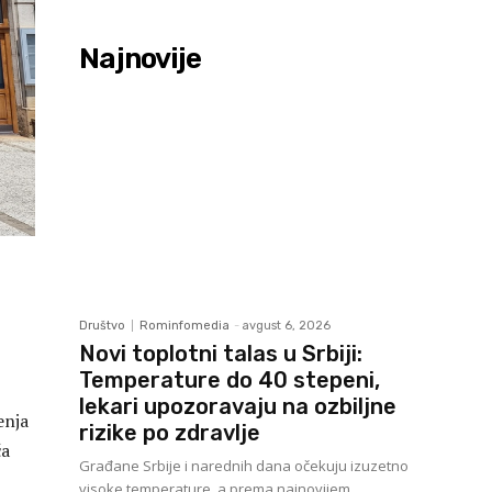
Najnovije
Društvo
Rominfomedia
-
avgust 6, 2026
Novi toplotni talas u Srbiji:
Temperature do 40 stepeni,
lekari upozoravaju na ozbiljne
enja
rizike po zdravlje
ća
Građane Srbije i narednih dana očekuju izuzetno
visoke temperature, a prema najnovijem