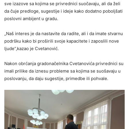
sve izazove sa kojima se privrednici suočavaju, ali da želi
da čuje predloge, sugestije i ideje kako dodatno poboljšati
poslovni ambijent u gradu.
„Naš interes je da nastavite da radite, ali i da imate stvarnu
podršku kako bi proširili svoje kapacitete i zaposlili nove
ljude“,kazao je Cvetanović.
Nakon obrćanja gradonačelnika Cvetanovića privrednici su
imali prilike da iznesu probleme sa kojima se suošavaju u
poslovanju, da daju sugestije, primedbe ili pohvale.