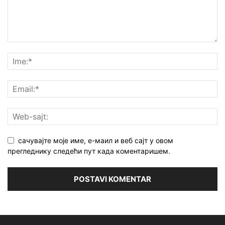
сачувајте моје име, е-маил и веб сајт у овом
прегледнику следећи пут када коментаришем.