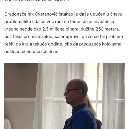
Gradonačelnik Cvetanović istakao je da je upućen u čitavu
problematiku i da se već radi na tome, da je investicija
vredna negde oko 2,5 miliona dinara, dužine 250 metara,
bez taksi prema lokalnoj samoupravi i da će se taj problem
rešiti do kraja tekuće godine, bilo da preduzeća koja tamo
posluju uzmu učešće ili ne.