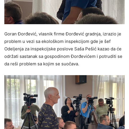
Goran Đorđević, vlasnik firme Đorđević gradnja, izrazio je
problem u vezi sa ekološkom inspekcijom gde je šef
Odeljenja za inspekcijske poslove Saša Pešić kazao da će
održati sastanak sa gospodinom Đorđevićem i potruditi se
da reši problem sa kojim se suočava.