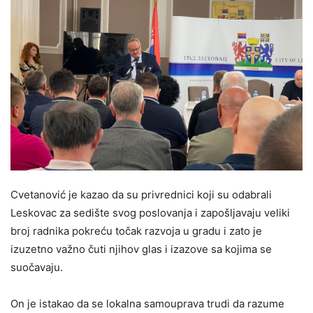
Cvetanović je kazao da su privrednici koji su odabrali
Leskovac za sedište svog poslovanja i zapošljavaju veliki
broj radnika pokreću točak razvoja u gradu i zato je
izuzetno važno čuti njihov glas i izazove sa kojima se
suočavaju.
On je istakao da se lokalna samouprava trudi da razume