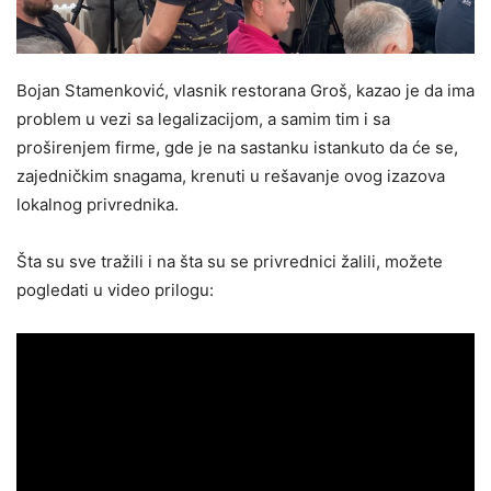
Bojan Stamenković, vlasnik restorana Groš, kazao je da ima
problem u vezi sa legalizacijom, a samim tim i sa
proširenjem firme, gde je na sastanku istankuto da će se,
zajedničkim snagama, krenuti u rešavanje ovog izazova
lokalnog privrednika.
Šta su sve tražili i na šta su se privrednici žalili, možete
pogledati u video prilogu: