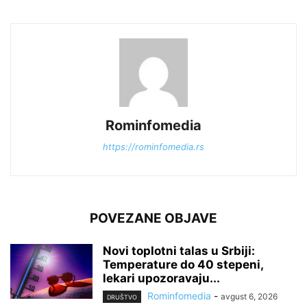
Rominfomedia
https://rominfomedia.rs
POVEZANE OBJAVE
Novi toplotni talas u Srbiji:
Temperature do 40 stepeni,
lekari upozoravaju...
Rominfomedia
-
avgust 6, 2026
DRUŠTVO