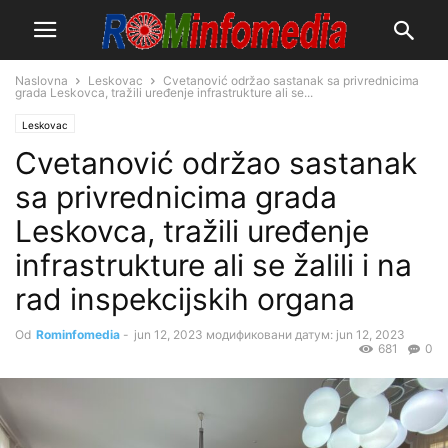
Naslovna
Leskovac
Cvetanović održao sastanak sa privrednicima
grada Leskovca, tražili uređenje infrastrukture ali se...
Leskovac
Cvetanović održao sastanak
sa privrednicima grada
Leskovca, tražili uređenje
infrastrukture ali se žalili i na
rad inspekcijskih organa
Od
Rominfomedia
-
jun 12, 2023
модификовани датум: jun 12, 2023
681
0