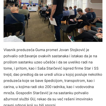
Vlasnik preduzeća Guma promet Jovan Stojković je
pohvalio održavanje ovakvih sastanaka i istakao da je na
prošlom sastanku uzeo učešće i da se uveliko radi na
tome, i pritom, kao i Saša Starčević ispred firme Star i SS
trejd, dao predlog da se uredi ulica u kojoj posluje nekoliko
preduzeća koje se bave špedicijom, transpotrom, kao i
carina, u kojima radi oko 200 radnika, kao i vodovodna
mreža. Gospodin Starčević je na sastanku pohvalio
ažurnost službi GU, rekao da su već rešeni imovinsko
pravni odnosi koji su bili sporni.