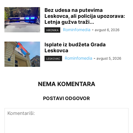
Bez udesa na putevima
Leskovca, ali policija upozorava:
Letnja gužva traži...
Rominfomedia
-
avgust 6, 2026
HRONIKA
Isplate iz budžeta Grada
Leskovca
Rominfomedia
-
avgust 5, 2026
LESKOVAC
NEMA KOMENTARA
POSTAVI ODGOVOR