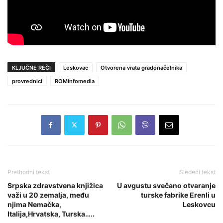
KLJUČNE REČI
Leskovac
Otvorena vrata gradonačelnika
provrednici
ROMinfomedia
Prethodni tekst
Sledeći tekst
Srpska zdravstvena knjižica
U avgustu svečano otvaranje
važi u 20 zemalja, među
turske fabrike Erenli u
njima Nemačka,
Leskovcu
Italija,Hrvatska, Turska…..