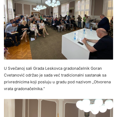
U Svečanoj sali Grada Leskovca gradonačelnik Goran
Cvetanović održao je sada već tradicionalni sastanak sa
privrednicima koji posluju u gradu pod nazivom „Otvorena
vrata gradonačelnika.“