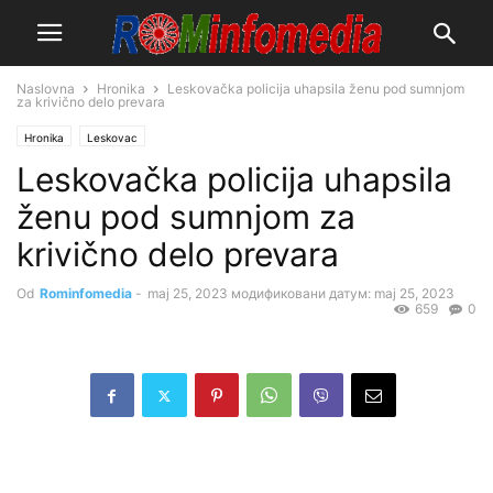
Naslovna
Hronika
Leskovačka policija uhapsila ženu pod sumnjom
za krivično delo prevara
Hronika
Leskovac
Leskovačka policija uhapsila
ženu pod sumnjom za
krivično delo prevara
Od
Rominfomedia
-
maj 25, 2023
модификовани датум: maj 25, 2023
659
0