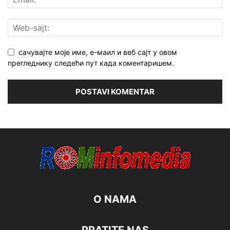
сачувајте моје име, е-маил и веб сајт у овом
прегледнику следећи пут када коментаришем.
O NAMA
PRATITE NAS