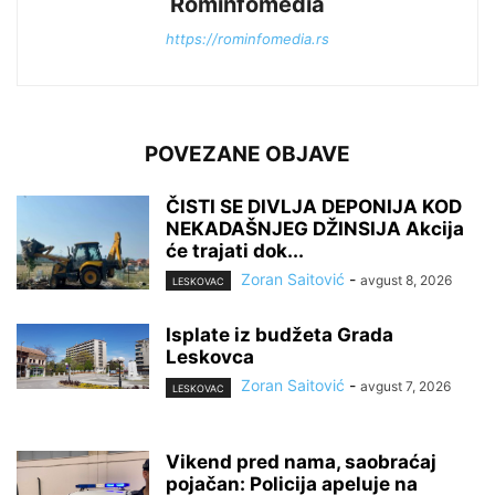
Rominfomedia
https://rominfomedia.rs
POVEZANE OBJAVE
ČISTI SE DIVLJA DEPONIJA KOD
NEKADAŠNJEG DŽINSIJA Akcija
će trajati dok...
Zoran Saitović
-
avgust 8, 2026
LESKOVAC
Isplate iz budžeta Grada
Leskovca
Zoran Saitović
-
avgust 7, 2026
LESKOVAC
Vikend pred nama, saobraćaj
pojačan: Policija apeluje na