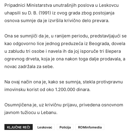
Pripadnici Ministarstva unutrašnjih poslova u Leskovcu
uhapsili su D. B. (1991) iz ovog grada zbog postojanja
osnova sumnje da je izvršila krivično delo prevara.
Ona se sumnjiči da je, u ranijem periodu, predstavlјajući se
kao odgovorno lice jednog preduzeća iz Beograda, dovela
u zabludu tri osobe i navela ih da joj isporuče tri šlepera
ogrevnog drveta, koja je ona nakon toga dalјe prodavala, a
novac zadržala za sebe.
Na ovaj način ona je, kako se sumnja, stekla protivpravnu
imovinsku korist od oko 1.200.000 dinara.
Osumnjičena je, uz krivičnu prijavu, privedena osnovnom
javnom tužiocu u Lebanu.
KLJUČNE REČI
Leskovac
Policija
ROMinfomedia