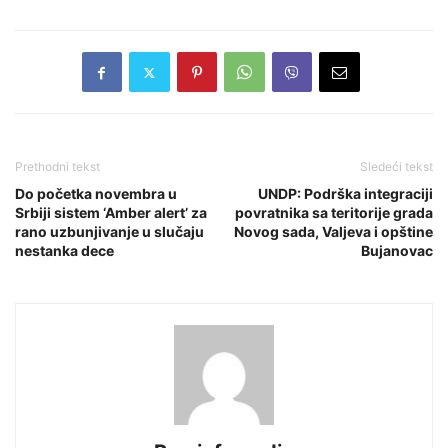
Prethodni tekst
Sledeći tekst
Do početka novembra u
UNDP: Podrška integraciji
Srbiji sistem ‘Amber alert’ za
povratnika sa teritorije grada
rano uzbunjivanje u slučaju
Novog sada, Valjeva i opštine
nestanka dece
Bujanovac