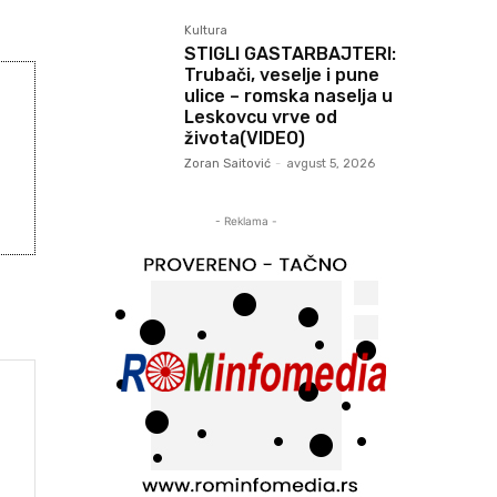
Kultura
STIGLI GASTARBAJTERI:
Trubači, veselje i pune
ulice – romska naselja u
Leskovcu vrve od
života(VIDEO)
Zoran Saitović
-
avgust 5, 2026
- Reklama -