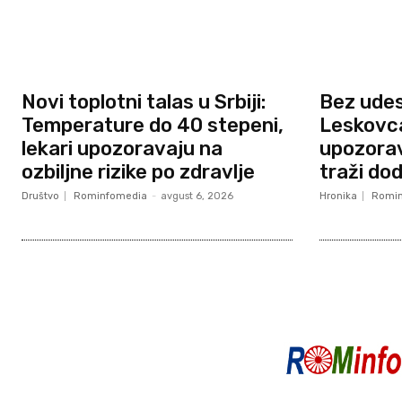
Novi toplotni talas u Srbiji:
Bez ude
Temperature do 40 stepeni,
Leskovca,
lekari upozoravaju na
upozorav
ozbiljne rizike po zdravlje
traži do
Društvo
Rominfomedia
-
avgust 6, 2026
Hronika
Romin