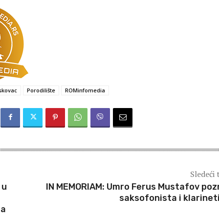
skovac
Porodilište
ROMinfomedia
Sledeći 
 u
IN MEMORIAM: Umro Ferus Mustafov poz
saksofonista i klarinet
ma