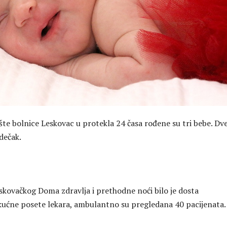
šte bolnice Leskovac u protekla 24 časa rođene su tri bebe. Dv
 dečak.
eskovačkog Doma zdravlja i prethodne noći bilo je dosta
 kućne posete lekara, ambulantno su pregledana 40 pacijenata.