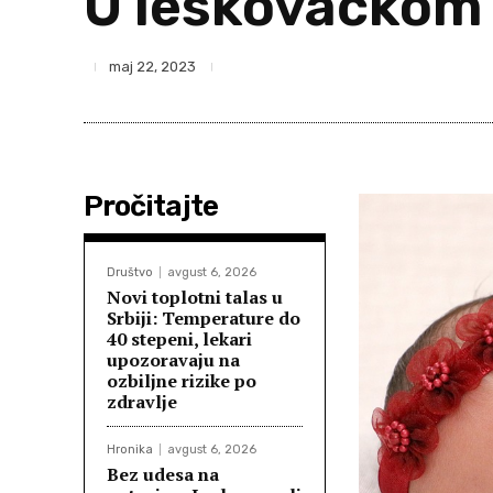
U leskovačkom 
maj 22, 2023
Pročitajte
Društvo
avgust 6, 2026
Novi toplotni talas u
Srbiji: Temperature do
40 stepeni, lekari
upozoravaju na
ozbiljne rizike po
zdravlje
Hronika
avgust 6, 2026
Bez udesa na