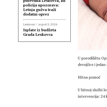
putevima Leskovca, ali
policija upozorava:
Letnja gužva traži
dodatni oprez
Leskovac
avgust 5, 2026
Isplate iz budžeta
Grada Leskovca
U porodilištu Op
devojčice i jedan
Hitna pomoć
U hitnoj službi l
intervencija: 24