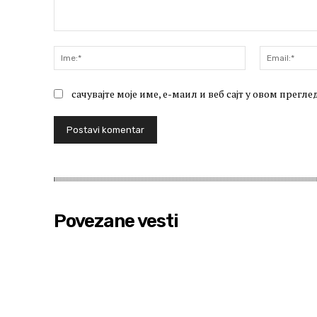
Komentariši:
Ime:*
сачувајте моје име, е-маил и веб сајт у овом прег
Povezane vesti