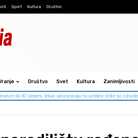
osti
Sport
Kultura
Društvo
Vranje
Društvo
Svet
Kultura
Zanimljivosti
perature do 40 stepeni, lekari upozoravaju na ozbiljne rizike po zdravlj