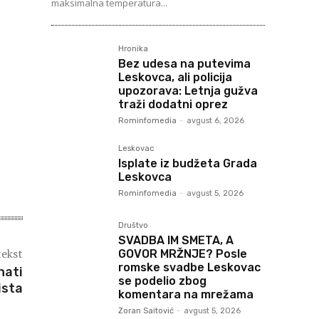
maksimalna temperatura...
Hronika
Bez udesa na putevima
Leskovca, ali policija
upozorava: Letnja gužva
traži dodatni oprez
Rominfomedia
-
avgust 6, 2026
Leskovac
Isplate iz budžeta Grada
Leskovca
Rominfomedia
-
avgust 5, 2026
Društvo
SVADBA IM SMETA, A
tekst
GOVOR MRŽNJE? Posle
romske svadbe Leskovac
nati
se podelio zbog
ista
komentara na mrežama
Zoran Saitović
-
avgust 5, 2026