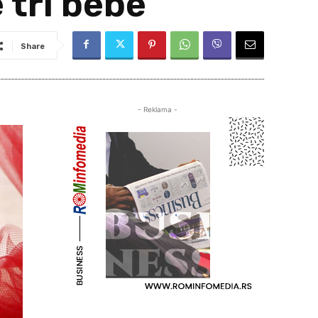
 tri bebe
Share
- Reklama -