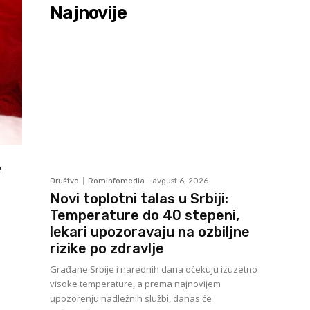
Najnovije
e
Društvo
Rominfomedia
-
avgust 6, 2026
Novi toplotni talas u Srbiji:
Temperature do 40 stepeni,
lekari upozoravaju na ozbiljne
rizike po zdravlje
Građane Srbije i narednih dana očekuju izuzetno
visoke temperature, a prema najnovijem
upozorenju nadležnih službi, danas će