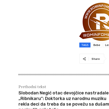
TAGS
Bebe
Le
Share
Prethodni tekst
Slobodan Negić otac devojčice nastradale
„Ribnikaru“: Doktorka uz narodnu muziku
rekla deci da treba da se povežu sa duša