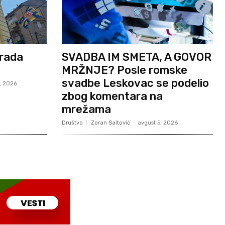
Grada
SVADBA IM SMETA, A GOVOR
MRŽNJE? Posle romske
svadbe Leskovac se podelio
, 2026
zbog komentara na
mrežama
Društvo
Zoran Saitović
-
avgust 5, 2026