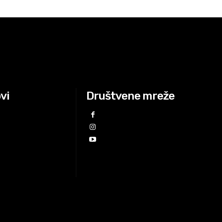
ovi
Društvene mreže