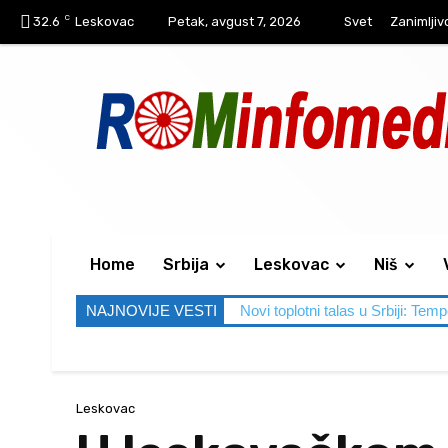
C
32.6
Leskovac
Petak, avgust 7, 2026
Svet
Zanimljiv
Home
Srbija
Leskovac
Niš
NAJNOVIJE VESTI
Novi toplotni talas u Srbiji: Tem
Leskovac