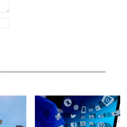
Web-
sajt: