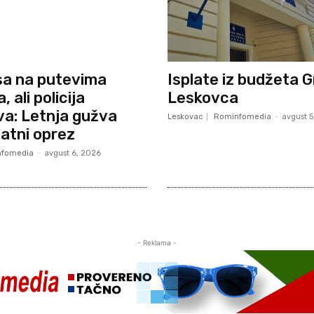
sa na putevima
Isplate iz budžeta 
 ali policija
Leskovca
a: Letnja gužva
Leskovac
Rominfomedia
-
avgust 5
datni oprez
fomedia
-
avgust 6, 2026
- Reklama -