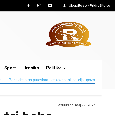
Ulogujte se / Pridružite se
Sport
Hronika
Politika
e
Bez udesa na putevima Leskovca, ali policija upozorava: Letnja
Ažurirano:
maj 22, 2023