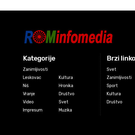
Kategorije
Brzi link
Zanimljivosti
Svet
Leskovac
Kultura
Zanimljivosti
Niš
Hronika
Sport
Vranje
Društvo
Kultura
Video
Svet
Društvo
Impresum
Muzika