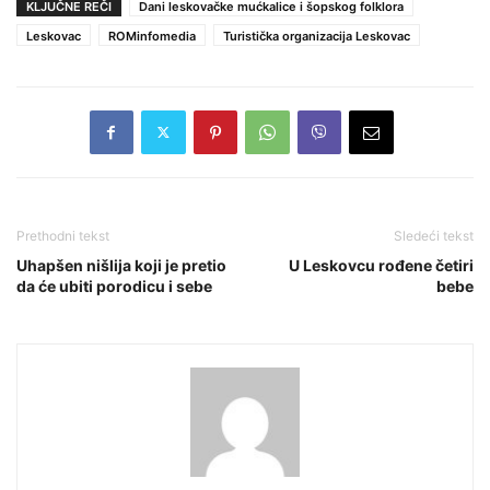
KLJUČNE REČI
Dani leskovačke mućkalice i šopskog folklora
Leskovac
ROMinfomedia
Turistička organizacija Leskovac
Prethodni tekst
Sledeći tekst
Uhapšen nišlija koji je pretio
U Leskovcu rođene četiri
da će ubiti porodicu i sebe
bebe