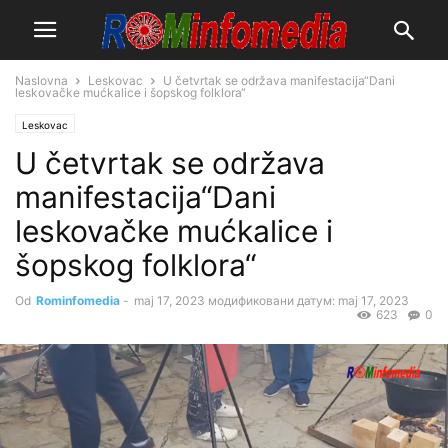
Naslovna
Leskovac
U četvrtak se održava manifestacija“Dani
leskovačke mućkalice i šopskog folklora“
Leskovac
U četvrtak se održava
manifestacija“Dani
leskovačke mućkalice i
šopskog folklora“
Od
Rominfomedia
-
maj 17, 2023
модификовани датум: maj 17, 2023
623
0