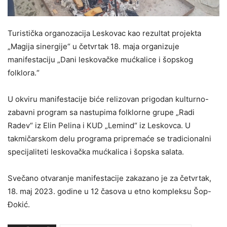
Turistička organozacija Leskovac kao rezultat projekta
„Magija sinergije“ u četvrtak 18. maja organizuje
manifestaciju „Dani leskovačke mućkalice i šopskog
folklora.“
U okviru manifestacije biće relizovan prigodan kulturno-
zabavni program sa nastupima folklorne grupe „Radi
Radev“ iz Elin Pelina i КUD „Lemind“ iz Leskovca. U
takmičarskom delu programa pripremaće se tradicionalni
specijaliteti leskovačka mućkalica i šopska salata.
Svečano otvaranje manifestacije zakazano je za četvrtak,
18. maj 2023. godine u 12 časova u etno kompleksu Šop-
Đokić.