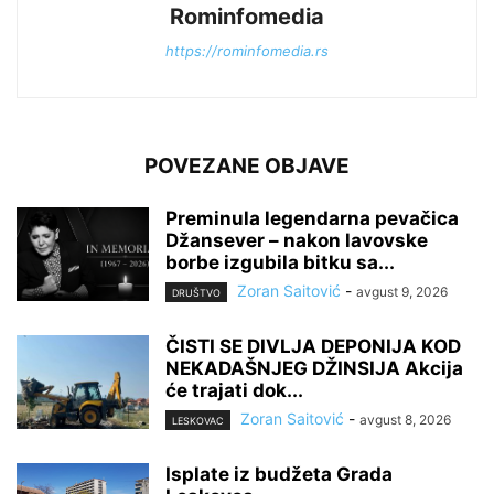
Rominfomedia
https://rominfomedia.rs
POVEZANE OBJAVE
Preminula legendarna pevačica
Džansever – nakon lavovske
borbe izgubila bitku sa...
Zoran Saitović
-
avgust 9, 2026
DRUŠTVO
ČISTI SE DIVLJA DEPONIJA KOD
NEKADAŠNJEG DŽINSIJA Akcija
će trajati dok...
Zoran Saitović
-
avgust 8, 2026
LESKOVAC
Isplate iz budžeta Grada