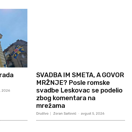
Grada
SVADBA IM SMETA, A GOVOR
MRŽNJE? Posle romske
svadbe Leskovac se podelio
, 2026
zbog komentara na
mrežama
Društvo
Zoran Saitović
-
avgust 5, 2026