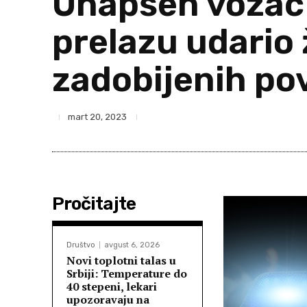
Uhapšen vozač 
prelazu udario 
zadobijenih po
mart 20, 2023
Pročitajte
Društvo
avgust 6, 2026
Novi toplotni talas u
Srbiji: Temperature do
40 stepeni, lekari
upozoravaju na