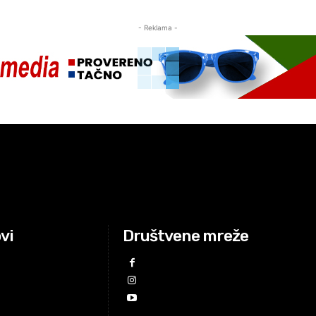
- Reklama -
ovi
Društvene mreže