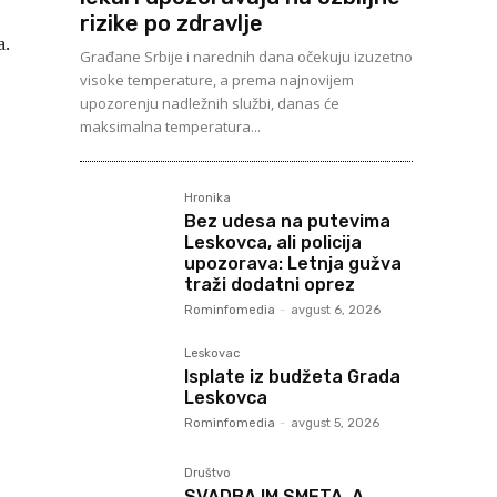
rizike po zdravlje
a.
Građane Srbije i narednih dana očekuju izuzetno
visoke temperature, a prema najnovijem
upozorenju nadležnih službi, danas će
maksimalna temperatura...
Hronika
Bez udesa na putevima
Leskovca, ali policija
upozorava: Letnja gužva
traži dodatni oprez
Rominfomedia
-
avgust 6, 2026
Leskovac
Isplate iz budžeta Grada
Leskovca
Rominfomedia
-
avgust 5, 2026
Društvo
SVADBA IM SMETA, A