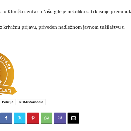
 u Klinički centar u Nišu gde je nekoliko sati kasnije preminul
uz krivičnu prijavu, priveden nadležnom javnom tužilaštvu u
Policija
ROMinfomedia