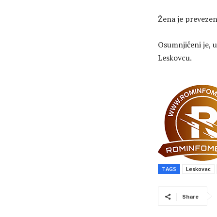
Žena je prevezena
Osumnjičeni je, 
Leskovcu.
TAGS
Leskovac
Share