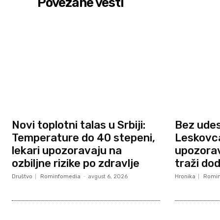
Povezane vesti
Novi toplotni talas u Srbiji:
Bez ude
Temperature do 40 stepeni,
Leskovca,
lekari upozoravaju na
upozorav
ozbiljne rizike po zdravlje
traži do
Društvo
Rominfomedia
-
avgust 6, 2026
Hronika
Romin