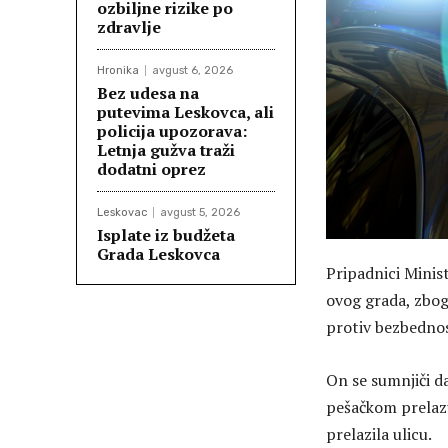
ozbiljne rizike po
zdravlje
Hronika
avgust 6, 2026
Bez udesa na
putevima Leskovca, ali
policija upozorava:
Letnja gužva traži
dodatni oprez
Leskovac
avgust 5, 2026
Isplate iz budžeta
Grada Leskovca
Pripadnici Minist
ovog grada, zbog 
protiv bezbednos
On se sumnjiči d
pešačkom prelazu
prelazila ulicu.