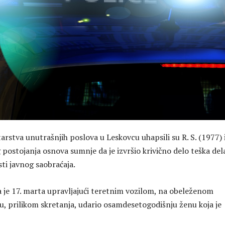
arstva unutrašnjih poslova u Leskovcu uhapsili su R. S. (1977) 
postojanja osnova sumnje da je izvršio krivično delo teška del
ti javnog saobraćaja.
a je 17. marta upravlјajući teretnim vozilom, na obeleženom
, prilikom skretanja, udario osamdesetogodišnju ženu koja je