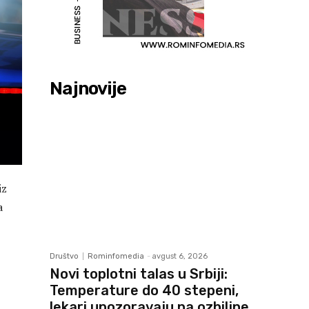
Najnovije
iz
a
Društvo
Rominfomedia
-
avgust 6, 2026
Novi toplotni talas u Srbiji:
Temperature do 40 stepeni,
lekari upozoravaju na ozbiljne