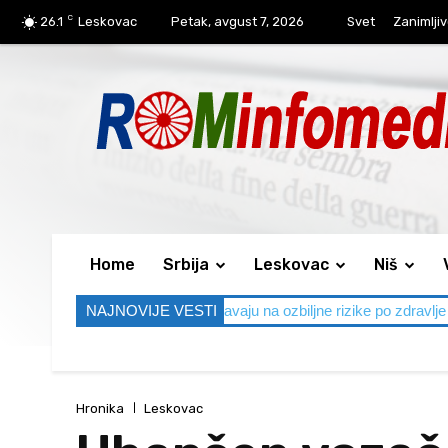
C
26.1
Leskovac
Petak, avgust 7, 2026
Svet
Zanimljiv
Home
Srbija
Leskovac
Niš
peni, lekari upozoravaju na ozbiljne rizike po zdravlje
NAJNOVIJE VESTI
Bez udesa n
Hronika
Leskovac