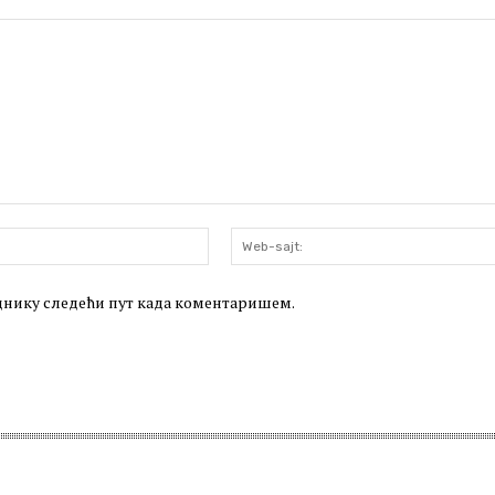
Email:*
леднику следећи пут када коментаришем.