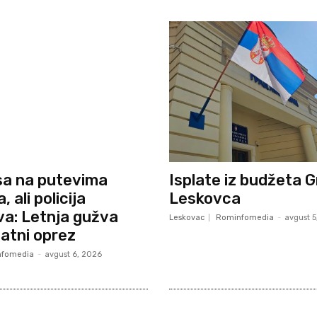
sa na putevima
Isplate iz budžeta 
 ali policija
Leskovca
a: Letnja gužva
Leskovac
Rominfomedia
-
avgust 5
datni oprez
fomedia
-
avgust 6, 2026