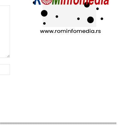
Web-
sajt: