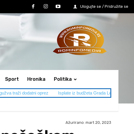
Ulogujte se / Pridružite se
Sport
Hronika
Politika
tni oprez
Isplate iz budžeta Grada Leskovca
SVADBA IM SM
Ažurirano:
mart 20, 2023