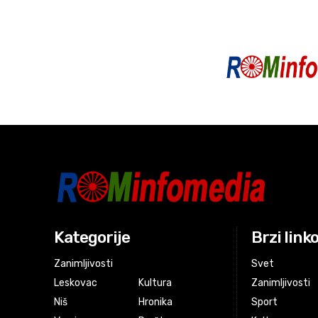
Kategorije
Brzi link
Zanimljivosti
Svet
Leskovac
Kultura
Zanimljivosti
Niš
Hronika
Sport