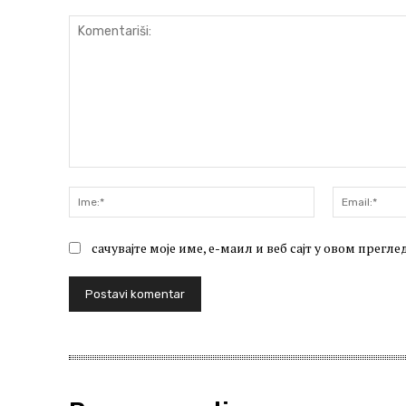
Komentariši:
Ime:*
сачувајте моје име, е-маил и веб сајт у овом прег