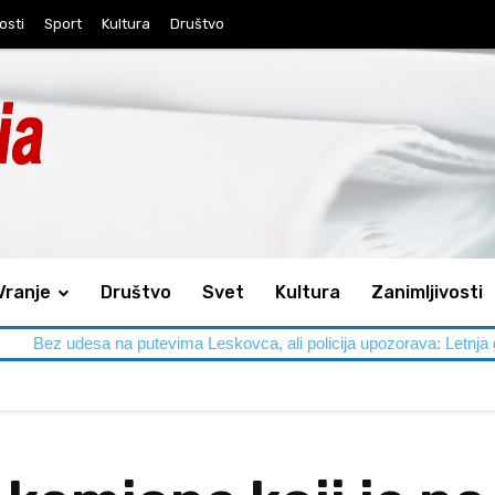
osti
Sport
Kultura
Društvo
Vranje
Društvo
Svet
Kultura
Zanimljivosti
a putevima Leskovca, ali policija upozorava: Letnja gužva traži doda