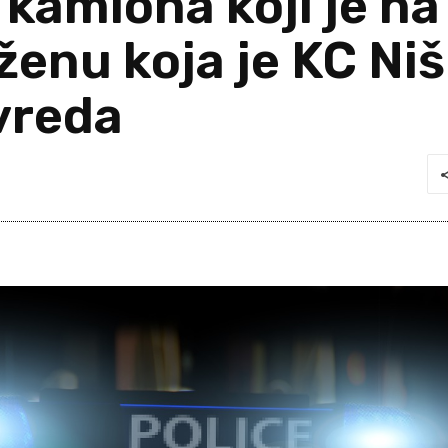
kamiona koji je n
ženu koja je KC Ni
vreda