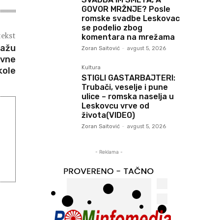
GOVOR MRŽNJE? Posle
romske svadbe Leskovac
se podelio zbog
tekst
komentara na mrežama
kažu
Zoran Saitović
-
avgust 5, 2026
ovne
Kultura
kole
STIGLI GASTARBAJTERI:
Trubači, veselje i pune
ulice – romska naselja u
Leskovcu vrve od
života(VIDEO)
Zoran Saitović
-
avgust 5, 2026
- Reklama -