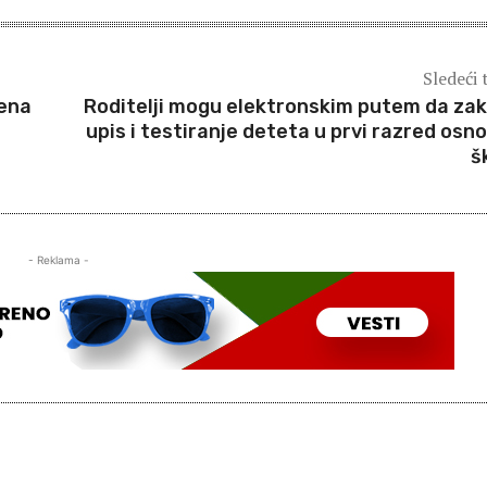
Sledeći 
žena
Roditelji mogu elektronskim putem da za
upis i testiranje deteta u prvi razred osn
š
- Reklama -