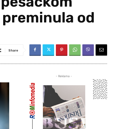
a pešačkom
š preminula od
Share
- Reklama -