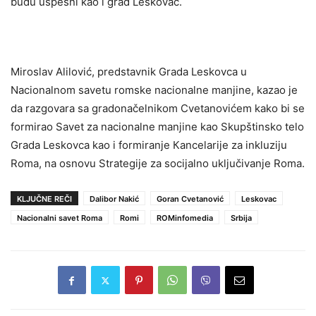
budu uspešni kao i grad Leskovac.
Miroslav Alilović, predstavnik Grada Leskovca u
Nacionalnom savetu romske nacionalne manjine, kazao je
da razgovara sa gradonačelnikom Cvetanovićem kako bi se
formirao Savet za nacionalne manjine kao Skupštinsko telo
Grada Leskovca kao i formiranje Кancelarije za inkluziju
Roma, na osnovu Strategije za socijalno uključivanje Roma.
KLJUČNE REČI
Dalibor Nakić
Goran Cvetanović
Leskovac
Nacionalni savet Roma
Romi
ROMinfomedia
Srbija