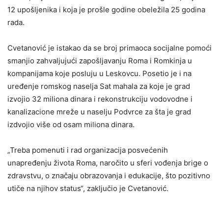
12 upošljenika i koja je prošle godine obeležila 25 godina
rada.
Cvetanović je istakao da se broj primaoca socijalne pomoći
smanjio zahvaljujući zapošljavanju Roma i Romkinja u
kompanijama koje posluju u Leskovcu. Posetio je i na
uređenje romskog naselja Sat mahala za koje je grad
izvojio 32 miliona dinara i rekonstrukciju vodovodne i
kanalizacione mreže u naselju Podvrce za šta je grad
izdvojio više od osam miliona dinara.
„Treba pomenuti i rad organizacija posvećenih
unapređenju života Roma, naročito u sferi vođenja brige o
zdravstvu, o značaju obrazovanja i edukacije, što pozitivno
utiče na njihov status“, zaključio je Cvetanović.