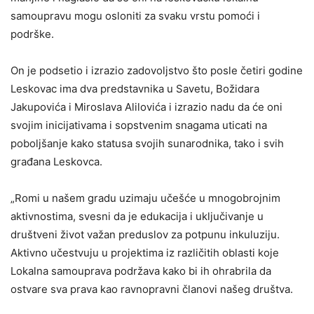
samoupravu mogu osloniti za svaku vrstu pomoći i
podrške.
On je podsetio i izrazio zadovoljstvo što posle četiri godine
Leskovac ima dva predstavnika u Savetu, Božidara
Jakupovića i Miroslava Alilovića i izrazio nadu da će oni
svojim inicijativama i sopstvenim snagama uticati na
poboljšanje kako statusa svojih sunarodnika, tako i svih
građana Leskovca.
„Romi u našem gradu uzimaju učešće u mnogobrojnim
aktivnostima, svesni da je edukacija i uključivanje u
društveni život važan preduslov za potpunu inkuluziju.
Aktivno učestvuju u projektima iz različitih oblasti koje
Lokalna samouprava podržava kako bi ih ohrabrila da
ostvare sva prava kao ravnopravni članovi našeg društva.