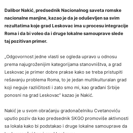
Dalibor Nakić, predsednik Nacionalnog saveta romske
nacionalne manjine, kazao je da je oduševljen sa svim
rezultatima koje grad Leskovac ima u procesu integracije
Roma i da bi voleo da i druge lokalne samouprave slede
taj pozitivan primer.
„Odgovornost jedne vlasti se ogleda upravo u odnosu
prema najugroženijim kategorijama stanovništva, a grad
Leskovac je primer dobre prakse kako se treba pristupiti
rešavanju problema Roma, to je jedan multikulturalan grad
koji neguje različitosti i zato smo mi, kao građani Srbije
ponosni na grad Leskovac“ kazao je Nakić.
Nakić je u svom obraćanju gradonačelniku Cvetanoviću
uputio poziv da kao predsednik SКGO promoviše aktivnosti
sa lokala kako bi podstakao i druge lokalne samouprave da