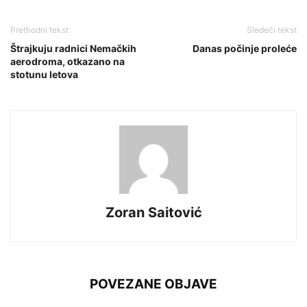
Prethodni tekst
Sledeći tekst
Štrajkuju radnici Nemačkih
Danas počinje proleće
aerodroma, otkazano na
stotunu letova
Zoran Saitović
POVEZANE OBJAVE