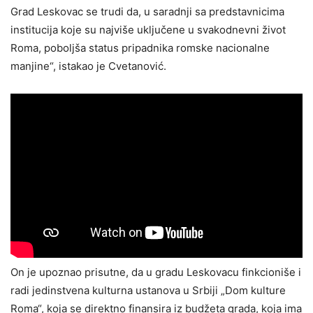
Grad Leskovac se trudi da, u saradnji sa predstavnicima
institucija koje su najviše uključene u svakodnevni život
Roma, poboljša status pripadnika romske nacionalne
manjine“, istakao je Cvetanović.
On je upoznao prisutne, da u gradu Leskovacu finkcioniše i
radi jedinstvena kulturna ustanova u Srbiji „Dom kulture
Roma“, koja se direktno finansira iz budžeta grada, koja ima