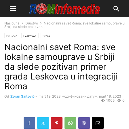
Naslovna
Društvo
Nacionalni savet Roma: sve lokalne samouprave u
Srbiji da slede pozitivan...
Društvo
Leskovac
Srbija
Nacionalni savet Roma: sve
lokalne samouprave u Srbiji
da slede pozitivan primer
grada Leskovca u integraciji
Roma
Od
Zoran Saitović
-
mart 19, 2023
модификовани датум: mart 19, 2023
1005
0