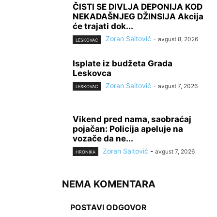
ČISTI SE DIVLJA DEPONIJA KOD
NEKADAŠNJEG DŽINSIJA Akcija
će trajati dok...
Zoran Saitović
-
avgust 8, 2026
LESKOVAC
Isplate iz budžeta Grada
Leskovca
Zoran Saitović
-
avgust 7, 2026
LESKOVAC
Vikend pred nama, saobraćaj
pojačan: Policija apeluje na
vozače da ne...
Zoran Saitović
-
avgust 7, 2026
HRONIKA
NEMA KOMENTARA
POSTAVI ODGOVOR