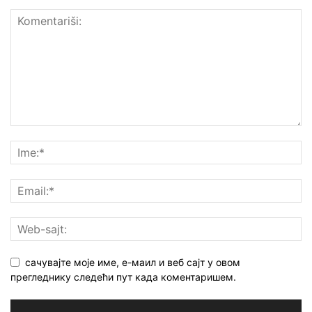
сачувајте моје име, е-маил и веб сајт у овом
прегледнику следећи пут када коментаришем.