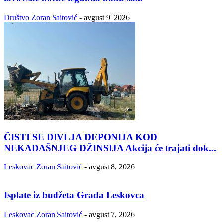
Društvo
Zoran Saitović
-
avgust 9, 2026
ČISTI SE DIVLJA DEPONIJA KOD
NEKADAŠNJEG DŽINSIJA Akcija će trajati dok...
Leskovac
Zoran Saitović
-
avgust 8, 2026
Isplate iz budžeta Grada Leskovca
Leskovac
Zoran Saitović
-
avgust 7, 2026