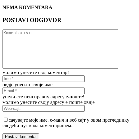
NEMA KOMENTARA
POSTAVI ODGOVOR
молимо унесите свој коментар!
овдје унесите своје име
унели сте неисправну адресу е-поште!
молимо унесите своју адресу е-поште овдје
сачувајте моје име, е-маил и веб сајт у овом прегледнику
следећи пут када коментаришем.