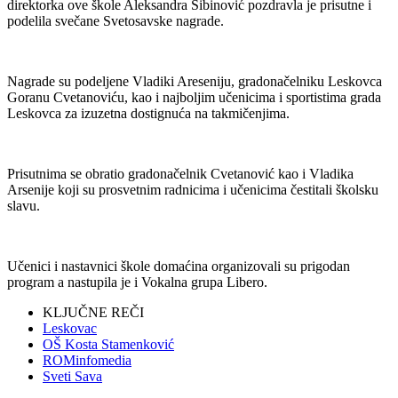
direktorka ove škole Aleksandra Sibinović pozdravla je prisutne i
podelila svečane Svetosavske nagrade.
Nagrade su podeljene Vladiki Areseniju, gradonačelniku Leskovca
Goranu Cvetanoviću, kao i najboljim učenicima i sportistima grada
Leskovca za izuzetna dostignuća na takmičenjima.
Prisutnima se obratio gradonačelnik Cvetanović kao i Vladika
Arsenije koji su prosvetnim radnicima i učenicima čestitali školsku
slavu.
Učenici i nastavnici škole domaćina organizovali su prigodan
program a nastupila je i Vokalna grupa Libero.
KLJUČNE REČI
Leskovac
OŠ Kosta Stamenković
ROMinfomedia
Sveti Sava