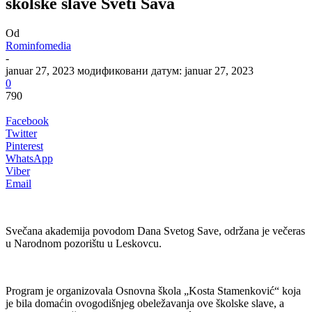
školske slave Sveti Sava
Od
Rominfomedia
-
januar 27, 2023
модификовани датум: januar 27, 2023
0
790
Facebook
Twitter
Pinterest
WhatsApp
Viber
Email
Svečana akademija povodom Dana Svetog Save, održana je večeras
u Narodnom pozorištu u Leskovcu.
Program je organizovala Osnovna škola „Kosta Stamenković“ koja
je bila domaćin ovogodišnjeg obeležavanja ove školske slave, a