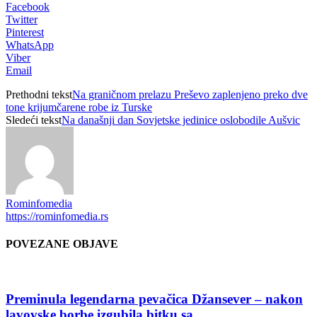
Facebook
Twitter
Pinterest
WhatsApp
Viber
Email
Prethodni tekst
Na graničnom prelazu Preševo zaplenjeno preko dve
tone krijumčarene robe iz Turske
Sledeći tekst
Na današnji dan Sovjetske jedinice oslobodile Aušvic
Rominfomedia
https://rominfomedia.rs
POVEZANE OBJAVE
Preminula legendarna pevačica Džansever – nakon
lavovske borbe izgubila bitku sa...