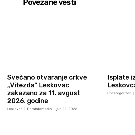
Povezane vesti
Svečano otvaranje crkve
Isplate 
„Vitezda“ Leskovac
Leskovc
zakazano za 11. avgust
Uncategorized
2026. godine
Leskovac
Rominfomedia
-
jun 24, 2026