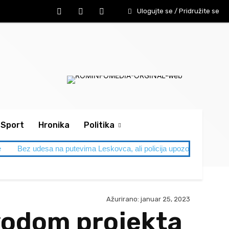
Ulogujte se / Pridružite se
Sport
Hronika
Politika
e
Bez udesa na putevima Leskovca, ali policija upozorava: Letnja
Ažurirano:
januar 25, 2023
vodom projekta