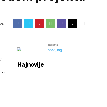
are
- Reklama -
ju je
Najnovije
ovali