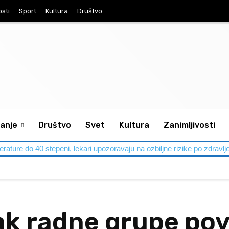
osti
Sport
Kultura
Društvo
anje
Društvo
Svet
Kultura
Zanimljivosti
perature do 40 stepeni, lekari upozoravaju na ozbiljne rizike po zdravlj
ak radne grupe po