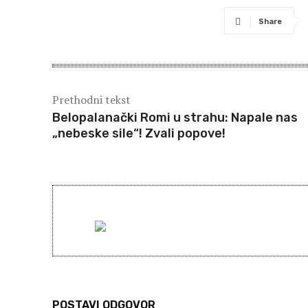
Share
Prethodni tekst
Belopalanački Romi u strahu: Napale nas
„nebeske sile“! Zvali popove!
POSTAVI ODGOVOR