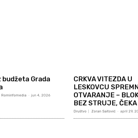
iz budžeta Grada
CRKVA VITEZDA U
a
LESKOVCU SPREMN
OTVARANJE – BLO
Rominfomedia
-
jun 4, 2026
BEZ STRUJE, ČEKA
Društvo
Zoran Saitović
-
april 29, 