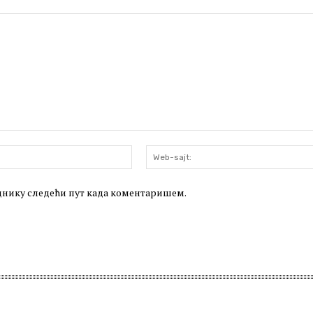
Email:*
леднику следећи пут када коментаришем.