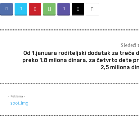
Sledeći 
Od 1.januara roditeljski dodatak za treće 
preko 1,8 milona dinara, za četvrto dete p
2,5 miliona di
- Reklama -