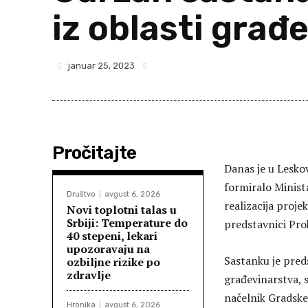
iz oblasti građ
januar 25, 2023
Pročitajte
Danas je u Lesko
formiralo Minista
Društvo
avgust 6, 2026
realizacija proje
Novi toplotni talas u
Srbiji: Temperature do
predstavnici Pro
40 stepeni, lekari
upozoravaju na
Sastanku je pred
ozbiljne rizike po
zdravlje
građevinarstva, s
načelnik Gradske
Hronika
avgust 6, 2026