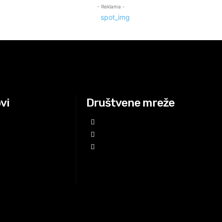
- Reklama -
ovi
Društvene mreže