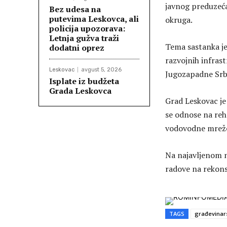
javnog preduzeća
Bez udesa na
putevima Leskovca, ali
okruga.
policija upozorava:
Letnja gužva traži
Tema sastanka je
dodatni oprez
razvojnih infrast
Leskovac
avgust 5, 2026
Jugozapadne Srbi
Isplate iz budžeta
Grada Leskovca
Grad Leskovac je
se odnose na reh
vodovodne mreže, 
Na najavljenom 
radove na rekons
TAGS
građevinar