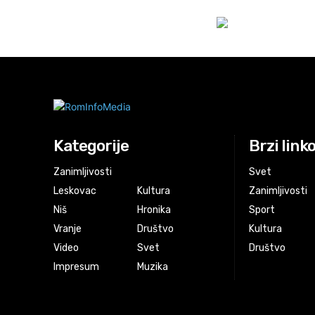
Kategorije
Brzi link
Zanimljivosti
Svet
Leskovac
Kultura
Zanimljivosti
Niš
Hronika
Sport
Vranje
Društvo
Kultura
Video
Svet
Društvo
Impresum
Muzika