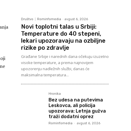
Društvo
Rominfomedia
-
avgust 6, 2026
Novi toplotni talas u Srbiji:
anja
Temperature do 40 stepeni,
lekari upozoravaju na ozbiljne
rizike po zdravlje
Građane Srbije i narednih dana očekuju izuzetno
oji
visoke temperature, a prema najnovijem
rne
upozorenju nadležnih službi, danas će
maksimalna temperatura...
Hronika
Bez udesa na putevima
Leskovca, ali policija
upozorava: Letnja gužva
traži dodatni oprez
Rominfomedia
-
avgust 6, 2026