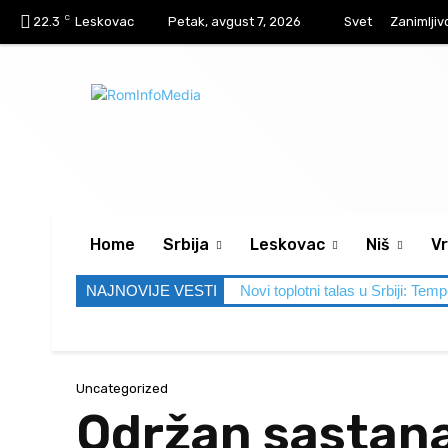
C
22.3
Leskovac
Petak, avgust 7, 2026
Svet
Zanimljiv
Home
Srbija
Leskovac
Niš
Vr
NAJNOVIJE VESTI
Novi toplotni talas u Srbiji: Tem
Uncategorized
Održan sastan