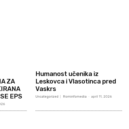
Humanost učenika iz
A ZA
Leskovca i Vlasotinca pred
KIRANA
Vaskrs
 SE EPS
Uncategorized
Rominfomedia
-
april 11, 2026
2026