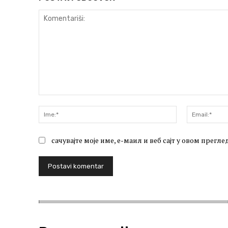
Komentariši:
Ime:*
сачувајте моје име, е-маил и веб сајт у овом прег