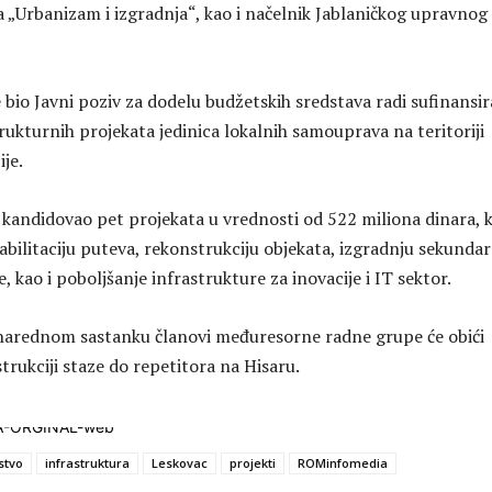
 „Urbanizam i izgradnja“, kao i načelnik Jablaničkog upravnog
 bio Javni poziv za dodelu budžetskih sredstava radi sufinansir
rukturnih projekata jedinica lokalnih samouprava na teritoriji
je.
 kandidovao pet projekata u vrednosti od 522 miliona dinara, k
abilitaciju puteva, rekonstrukciju objekata, izgradnju sekunda
kao i poboljšanje infrastrukture za inovacije i IT sektor.
narednom sastanku članovi međuresorne radne grupe će obići
trukciji staze do repetitora na Hisaru.
stvo
infrastruktura
Leskovac
projekti
ROMinfomedia