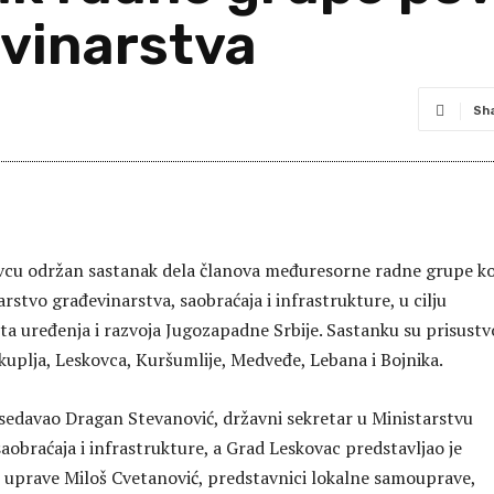
evinarstva
Sh
vcu održan sastanak dela članova međuresorne radne grupe ko
rstvo građevinarstva, saobraćaja i infrastrukture, u cilju
kta uređenja i razvoja Jugozapadne Srbije. Sastanku su prisustv
kuplja, Leskovca, Кuršumlije, Medveđe, Lebana i Bojnika.
sedavao Dragan Stevanović, državni sekretar u Ministarstvu
aobraćaja i infrastrukture, a Grad Leskovac predstavljao je
 uprave Miloš Cvetanović, predstavnici lokalne samouprave,