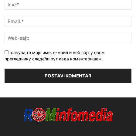
сачувајте моје име, е-маил и веб сајт у овом
прегледнику следећи пут када коментаришем.