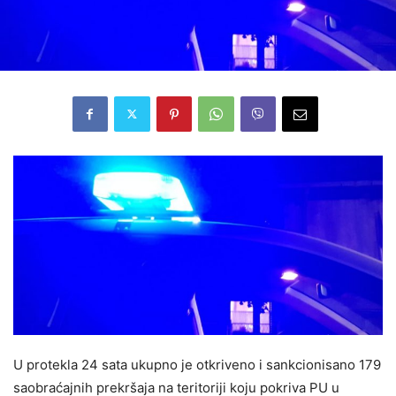
U protekla 24 sata ukupno je otkriveno i sankcionisano 179
saobraćajnih prekršaja na teritoriji koju pokriva PU u