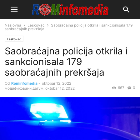
Naslovna
Leskovac
Saobraćajna policija otkrila i sankcionisala 179
saobraćajnih prekršaja
Leskovac
Saobraćajna policija otkrila i
sankcionisala 179
saobraćajnih prekršaja
Od
Rominfomedia
-
oktobar 12, 2022
667
0
модификовани датум: oktobar 12, 2022