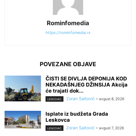
Rominfomedia
https://rominfomedia.rs
POVEZANE OBJAVE
ČISTI SE DIVLJA DEPONIJA KOD
NEKADAŠNJEG DŽINSIJA Akcija
će trajati dok...
Zoran Saitović
-
avgust 8, 2026
LESKOVAC
Isplate iz budžeta Grada
Leskovca
Zoran Saitović
-
avgust 7, 2026
LESKOVAC