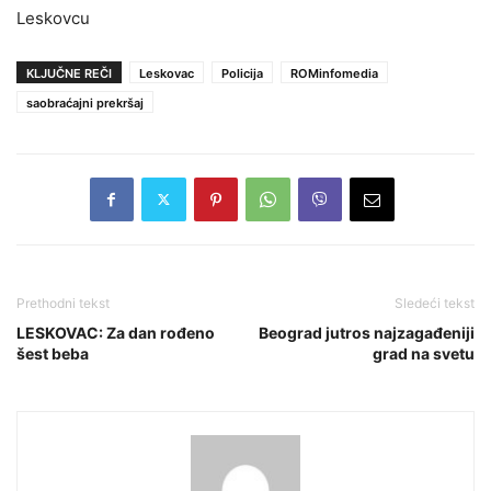
Leskovcu
KLJUČNE REČI
Leskovac
Policija
ROMinfomedia
saobraćajni prekršaj
Prethodni tekst
Sledeći tekst
LESKOVAC: Za dan rođeno
Beograd jutros najzagađeniji
šest beba
grad na svetu