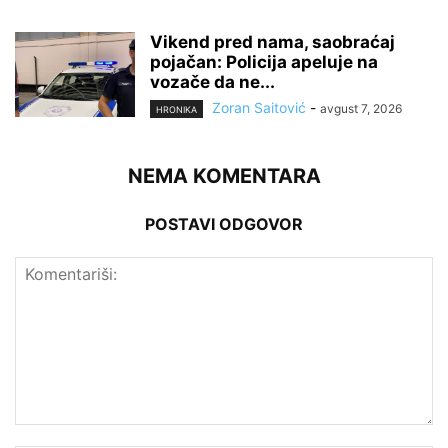
Vikend pred nama, saobraćaj
pojačan: Policija apeluje na
vozače da ne...
Zoran Saitović
-
avgust 7, 2026
HRONIKA
NEMA KOMENTARA
POSTAVI ODGOVOR