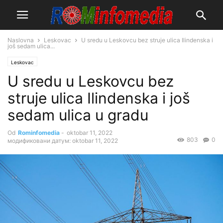
Naslovna
Leskovac
U sredu u Leskovcu bez struje ulica Ilindenska i
još sedam ulica...
Leskovac
U sredu u Leskovcu bez
struje ulica Ilindenska i još
sedam ulica u gradu
Od
Rominfomedia
-
oktobar 11, 2022
803
0
модификовани датум: oktobar 11, 2022