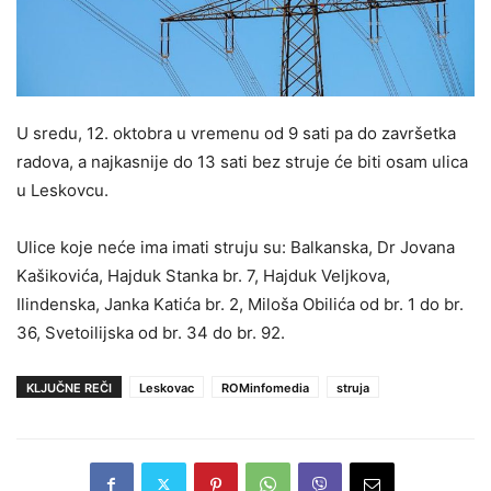
U sredu, 12. oktobra u vremenu od 9 sati pa do završetka
radova, a najkasnije do 13 sati bez struje će biti osam ulica
u Leskovcu.
Ulice koje neće ima imati struju su: Balkanska, Dr Jovana
Kašikovića, Hajduk Stanka br. 7, Hajduk Veljkova,
Ilindenska, Janka Katića br. 2, Miloša Obilića od br. 1 do br.
36, Svetoilijska od br. 34 do br. 92.
KLJUČNE REČI
Leskovac
ROMinfomedia
struja