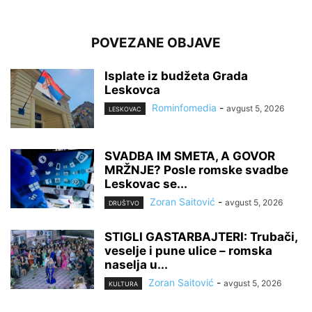
POVEZANE OBJAVE
Isplate iz budžeta Grada
Leskovca
Rominfomedia
-
avgust 5, 2026
LESKOVAC
SVADBA IM SMETA, A GOVOR
MRŽNJE? Posle romske svadbe
Leskovac se...
Zoran Saitović
-
avgust 5, 2026
DRUŠTVO
STIGLI GASTARBAJTERI: Trubači,
veselje i pune ulice – romska
naselja u...
Zoran Saitović
-
avgust 5, 2026
KULTURA