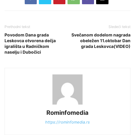
Prethodni tekst
Sledeći tekst
Povodom Dana grada
Svečanom dodelom nagrada
Leskovca otvorena dečja
obeležen 11.oktobar Dan
igrališta u Radničkom
grada Leskovca(VIDEO)
naselju i Dubočici
Rominfomedia
https://rominfomedia.rs