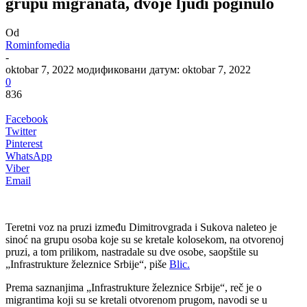
grupu migranata, dvoje ljudi poginulo
Od
Rominfomedia
-
oktobar 7, 2022
модификовани датум: oktobar 7, 2022
0
836
Facebook
Twitter
Pinterest
WhatsApp
Viber
Email
Teretni voz na pruzi između Dimitrovgrada i Sukova naleteo je
sinoć na grupu osoba koje su se kretale kolosekom, na otvorenoj
pruzi, a tom prilikom, nastradale su dve osobe, saopštile su
„Infrastrukture železnice Srbije“, piše
Blic.
Prema saznanjima „Infrastrukture železnice Srbije“, reč je o
migrantima koji su se kretali otvorenom prugom, navodi se u