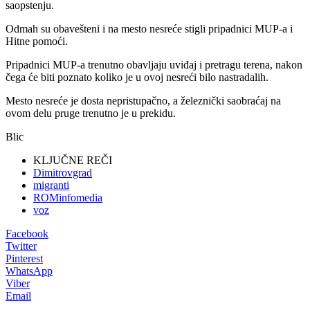
saopstenju.
Odmah su obavešteni i na mesto nesreće stigli pripadnici MUP-a i
Hitne pomoći.
Pripadnici MUP-a trenutno obavljaju uviđaj i pretragu terena, nakon
čega će biti poznato koliko je u ovoj nesreći bilo nastradalih.
Mesto nesreće je dosta nepristupačno, a železnički saobraćaj na
ovom delu pruge trenutno je u prekidu.
Blic
KLJUČNE REČI
Dimitrovgrad
migranti
ROMinfomedia
voz
Facebook
Twitter
Pinterest
WhatsApp
Viber
Email