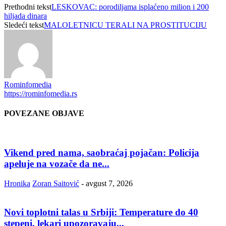
Prethodni tekst
LESKOVAC: porodiljama isplaćeno milion i 200
hiljada dinara
Sledeći tekst
MALOLETNICU TERALI NA PROSTITUCIJU
Rominfomedia
https://rominfomedia.rs
POVEZANE OBJAVE
Vikend pred nama, saobraćaj pojačan: Policija
apeluje na vozače da ne...
Hronika
Zoran Saitović
-
avgust 7, 2026
Novi toplotni talas u Srbiji: Temperature do 40
stepeni, lekari upozoravaju...