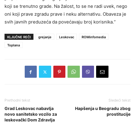
koji se trenutno grade. Na žalost, to se ne radi uvek, nego
oni koji prave zgradu prave i neku alternativu. Obaveza je
svih javnih preduzeća da povećavaju broj korisnika.“
KLJUČNE REČI
grejanje
Leskovac
ROMinfomedia
Toplana
Prethodni tekst
Sledeći tekst
Grad Leskovac nabavlja
Hapšenja u Beogradu zbog
novo sanitetsko vozilo za
prostitucije
leskovački Dom Zdravlja