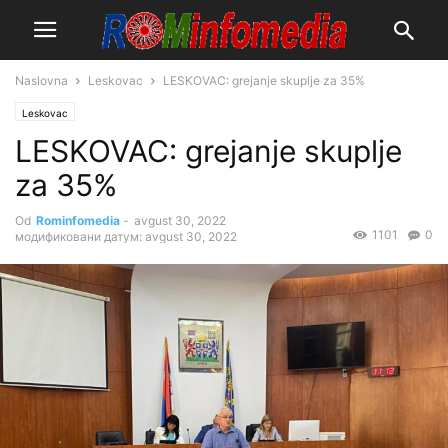
Naslovna
Leskovac
LESKOVAC: grejanje skuplje za 35%
Leskovac
LESKOVAC: grejanje skuplje
za 35%
Od
Rominfomedia
-
avgust 30, 2022
1101
0
модификовани датум: avgust 30, 2022