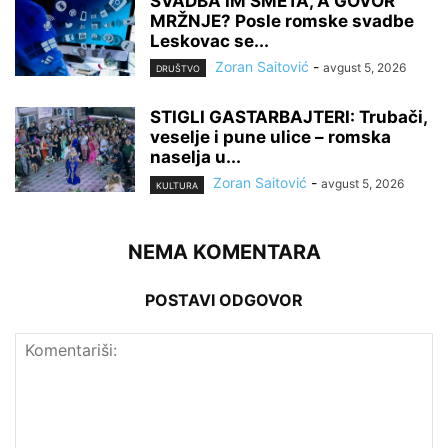
SVADBA IM SMETA, A GOVOR
MRŽNJE? Posle romske svadbe
Leskovac se...
Zoran Saitović
-
avgust 5, 2026
DRUŠTVO
STIGLI GASTARBAJTERI: Trubači,
veselje i pune ulice – romska
naselja u...
Zoran Saitović
-
avgust 5, 2026
KULTURA
NEMA KOMENTARA
POSTAVI ODGOVOR