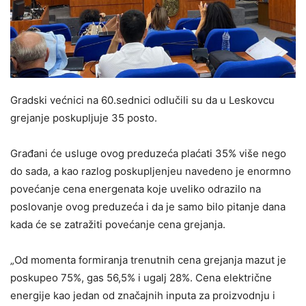
Gradski većnici na 60.sednici odlučili su da u Leskovcu
grejanje poskupljuje 35 posto.
Građani će usluge ovog preduzeća plaćati 35% više nego
do sada, a kao razlog poskupljenjeu navedeno je enormno
povećanje cena energenata koje uveliko odrazilo na
poslovanje ovog preduzeća i da je samo bilo pitanje dana
kada će se zatražiti povećanje cena grejanja.
„Od momenta formiranja trenutnih cena grejanja mazut je
poskupeo 75%, gas 56,5% i ugalj 28%. Cena električne
energije kao jedan od značajnih inputa za proizvodnju i