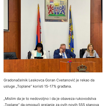
Gradonačelnik Leskovca Goran Cvetanović je rekao da
usluge „Toplane“ koristi 15-17% građana.
„Mislim da je to nedovoljno i da je obaveza rukovodstva
„Toplane“ da omogući grejanje za ovih novih 555 stanova