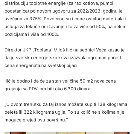
distribuciju toplotne energije (za rad kotlova, pumpi,
podstanica) po novom ugovoru za 2022/2023. godinu je
uvećana za 375%. Povećane su i cene ostalog materijala i
usluga za tekuće održavanje i to za više od 50%, na nekim
pozicijama i više od 100%.
Direktor JKP „Toplana“ Miloš Ilić na sednici Veća kazao je
da je svetska energetska kriza izazvala ogroman porast
cena energenata na svetskoj pijaci.
Ilić je dodao i da će za stan veličine 50 m2 nova cena
grejanja sa PDV-om biti oko 6.300 dinara.
„U ovom trenutku za taj iznos možete kupiti 138 kilograma
peleta ili 322 kilograma uglja. To su količine s kojima nije
moguće grejati ovu površinu.“