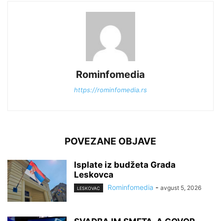
Rominfomedia
https://rominfomedia.rs
POVEZANE OBJAVE
Isplate iz budžeta Grada
Leskovca
Rominfomedia
-
avgust 5, 2026
LESKOVAC