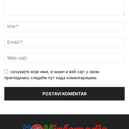
сачувајте моје име, е-маил и веб сајт у овом
прегледнику следећи пут када коментаришем.