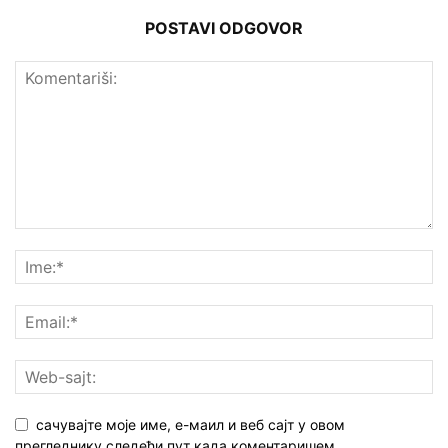
POSTAVI ODGOVOR
сачувајте моје име, е-маил и веб сајт у овом
прегледнику следећи пут када коментаришем.