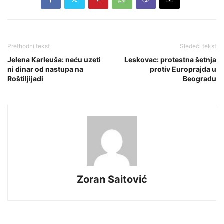
Prethodni tekst
Sledeći tekst
Jelena Karleuša: neću uzeti
Leskovac: protestna šetnja
ni dinar od nastupa na
protiv Europrajda u
Roštiljijadi
Beogradu
Zoran Saitović