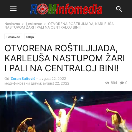
Naslovna
Leskovac
OTVORENA ROŠTILJIJADA, KARLEUŠA
NASTUPOM ŽARI I PALI NA CENTRALOJ BINI!
Leskovac
Srbija
OTVORENA ROŠTILJIJADA,
KARLEUŠA NASTUPOM ŽARI
I PALI NA CENTRALOJ BINI!
Od
Zoran Saitović
-
avgust 22, 2022
894
0
модификовани датум: avgust 22, 2022