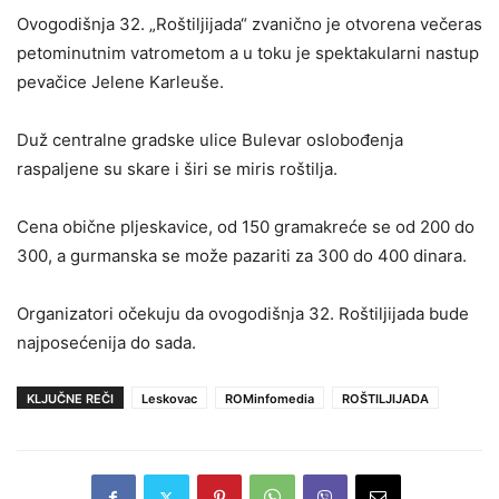
Ovogodišnja 32. „Roštiljijada“ zvanično je otvorena večeras
petominutnim vatrometom a u toku je spektakularni nastup
pevačice Jelene Karleuše.
Duž centralne gradske ulice Bulevar oslobođenja
raspaljene su skare i širi se miris roštilja.
Cena obične pljeskavice, od 150 gramakreće se od 200 do
300, a gurmanska se može pazariti za 300 do 400 dinara.
Organizatori očekuju da ovogodišnja 32. Roštiljijada bude
najposećenija do sada.
KLJUČNE REČI
Leskovac
ROMinfomedia
ROŠTILJIJADA