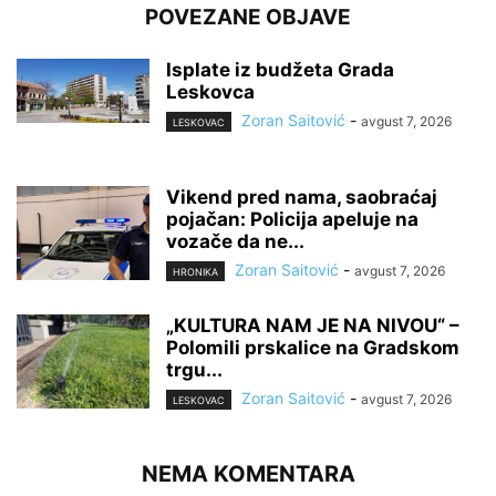
POVEZANE OBJAVE
Isplate iz budžeta Grada
Leskovca
Zoran Saitović
-
avgust 7, 2026
LESKOVAC
Vikend pred nama, saobraćaj
pojačan: Policija apeluje na
vozače da ne...
Zoran Saitović
-
avgust 7, 2026
HRONIKA
„KULTURA NAM JE NA NIVOU“ –
Polomili prskalice na Gradskom
trgu...
Zoran Saitović
-
avgust 7, 2026
LESKOVAC
NEMA KOMENTARA