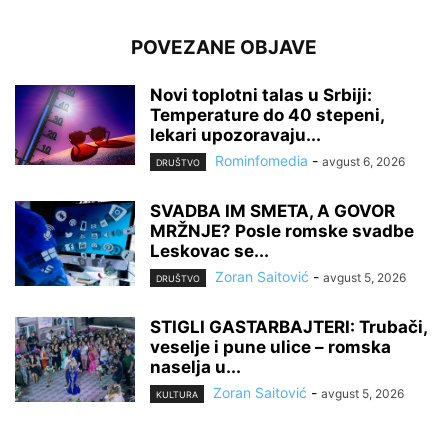
POVEZANE OBJAVE
Novi toplotni talas u Srbiji:
Temperature do 40 stepeni,
lekari upozoravaju...
Rominfomedia
-
avgust 6, 2026
DRUŠTVO
SVADBA IM SMETA, A GOVOR
MRŽNJE? Posle romske svadbe
Leskovac se...
Zoran Saitović
-
avgust 5, 2026
DRUŠTVO
STIGLI GASTARBAJTERI: Trubači,
veselje i pune ulice – romska
naselja u...
Zoran Saitović
-
avgust 5, 2026
KULTURA