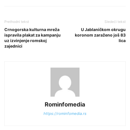
Prethodni tekst
Sledeći tekst
Crnogorska kulturna mreža
U Jablaničkom okrugu
ispravila plakat za kampanju
koronom zaraženo još 83
uz izvinjenje romskoj
lica
zajednici
Rominfomedia
https://rominfomedia.rs