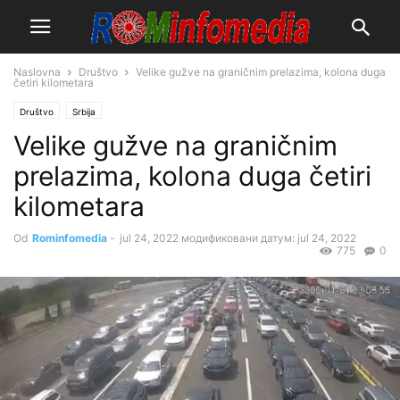
Naslovna
Društvo
Velike gužve na graničnim prelazima, kolona duga
četiri kilometara
Društvo
Srbija
Velike gužve na graničnim
prelazima, kolona duga četiri
kilometara
Od
Rominfomedia
-
jul 24, 2022
модификовани датум: jul 24, 2022
775
0