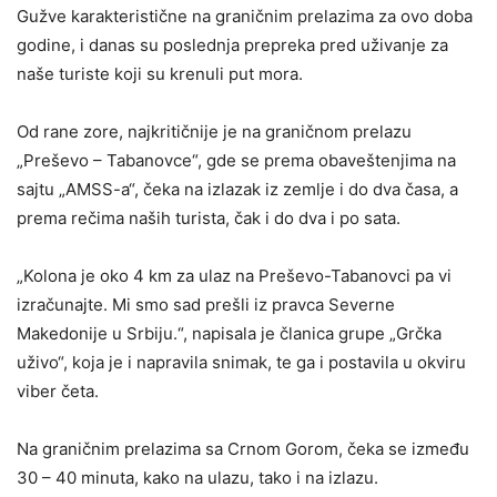
Gužve karakteristične na graničnim prelazima za ovo doba
godine, i danas su poslednja prepreka pred uživanje za
naše turiste koji su krenuli put mora.
Od rane zore, najkritičnije je na graničnom prelazu
„Preševo – Tabanovce“, gde se prema obaveštenjima na
sajtu „AMSS-a“, čeka na izlazak iz zemlje i do dva časa, a
prema rečima naših turista, čak i do dva i po sata.
„Kolona je oko 4 km za ulaz na Preševo-Tabanovci pa vi
izračunajte. Mi smo sad prešli iz pravca Severne
Makedonije u Srbiju.“, napisala je članica grupe „Grčka
uživo“, koja je i napravila snimak, te ga i postavila u okviru
viber četa.
Na graničnim prelazima sa Crnom Gorom, čeka se između
30 – 40 minuta, kako na ulazu, tako i na izlazu.