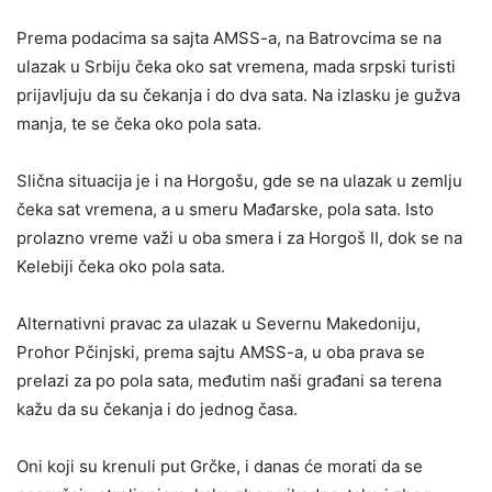
Prema podacima sa sajta AMSS-a, na Batrovcima se na
ulazak u Srbiju čeka oko sat vremena, mada srpski turisti
prijavljuju da su čekanja i do dva sata. Na izlasku je gužva
manja, te se čeka oko pola sata.
Slična situacija je i na Horgošu, gde se na ulazak u zemlju
čeka sat vremena, a u smeru Mađarske, pola sata. Isto
prolazno vreme važi u oba smera i za Horgoš II, dok se na
Kelebiji čeka oko pola sata.
Alternativni pravac za ulazak u Severnu Makedoniju,
Prohor Pčinjski, prema sajtu AMSS-a, u oba prava se
prelazi za po pola sata, međutim naši građani sa terena
kažu da su čekanja i do jednog časa.
Oni koji su krenuli put Grčke, i danas će morati da se