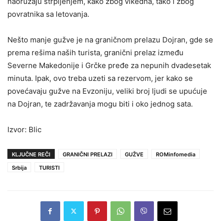
naoružaju strpljenjem, kako zbog vikedna, tako i zbog
povratnika sa letovanja.
Nešto manje gužve je na graničnom prelazu Dojran, gde se
prema rešima naših turista, granični prelaz između
Severne Makedonije i Grčke pređe za nepunih dvadesetak
minuta. Ipak, ovo treba uzeti sa rezervom, jer kako se
povećavaju gužve na Evzoniju, veliki broj ljudi se upućuje
na Dojran, te zadržavanja mogu biti i oko jednog sata.
Izvor: Blic
KLJUČNE REČI
GRANIČNI PRELAZI
GUŽVE
ROMinfomedia
Srbija
TURISTI