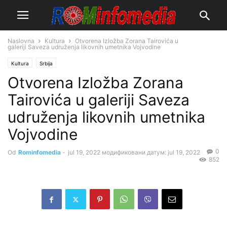
Naslovna
Kultura
Otvorena Izložba Zorana Tairovića u
galeriji Saveza udruženja likovnih umetnika Vojvodine
Kultura
Srbija
Otvorena Izložba Zorana
Tairovića u galeriji Saveza
udruženja likovnih umetnika
Vojvodine
0
Od
Rominfomedia
-
jul 19, 2022
модификовани датум: jul 19, 2022
852