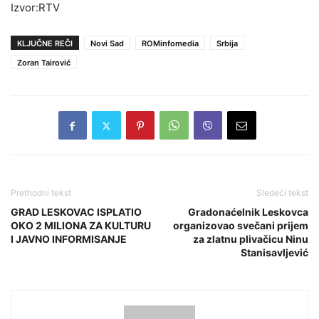
Izvor:RTV
KLJUČNE REČI
Novi Sad
ROMinfomedia
Srbija
Zoran Tairović
Prethodni tekst
Sledeći tekst
GRAD LESKOVAC ISPLATIO
Gradonaćelnik Leskovca
OКO 2 MILIONA ZA КULTURU
organizovao svečani prijem
I JAVNO INFORMISANJE
za zlatnu plivačicu Ninu
Stanisavljević