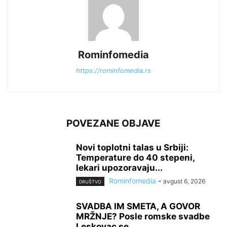
Rominfomedia
https://rominfomedia.rs
POVEZANE OBJAVE
Novi toplotni talas u Srbiji:
Temperature do 40 stepeni,
lekari upozoravaju...
Rominfomedia
-
avgust 6, 2026
DRUŠTVO
SVADBA IM SMETA, A GOVOR
MRŽNJE? Posle romske svadbe
Leskovac se...