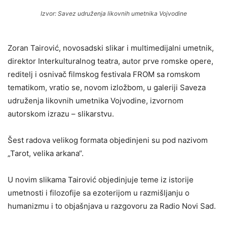
Izvor: Savez udruženja likovnih umetnika Vojvodine
Zoran Tairović, novosadski slikar i multimedijalni umetnik,
direktor Interkulturalnog teatra, autor prve romske opere,
reditelj i osnivač filmskog festivala FROM sa romskom
tematikom, vratio se, novom izložbom, u galeriji Saveza
udruženja likovnih umetnika Vojvodine, izvornom
autorskom izrazu – slikarstvu.
Šest radova velikog formata objedinjeni su pod nazivom
„Tarot, velika arkana“.
U novim slikama Tairović objedinjuje teme iz istorije
umetnosti i filozofije sa ezoterijom u razmišljanju o
humanizmu i to objašnjava u razgovoru za Radio Novi Sad.