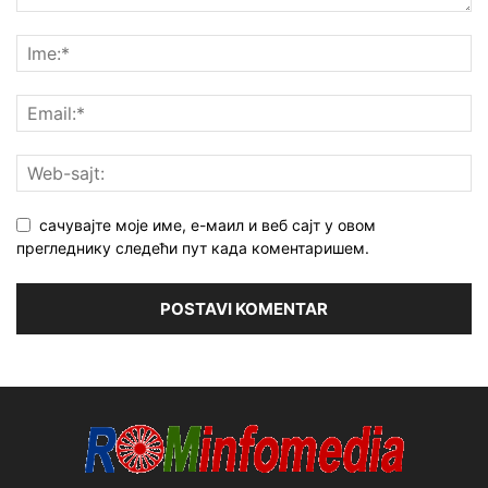
сачувајте моје име, е-маил и веб сајт у овом
прегледнику следећи пут када коментаришем.