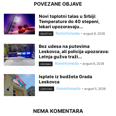
POVEZANE OBJAVE
Novi toplotni talas u Srbiji:
Temperature do 40 stepeni,
lekari upozoravaju...
Rominfomedia
-
avgust 6, 2026
DRUŠTVO
Bez udesa na putevima
Leskovca, ali policija upozorava:
Letnja gužva traži...
Rominfomedia
-
avgust 6, 2026
HRONIKA
Isplate iz budžeta Grada
Leskovca
Rominfomedia
-
avgust 5, 2026
LESKOVAC
NEMA KOMENTARA