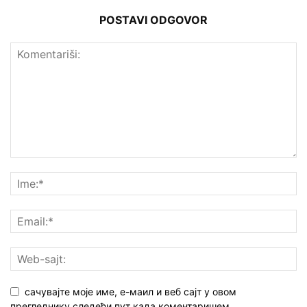
POSTAVI ODGOVOR
сачувајте моје име, е-маил и веб сајт у овом
прегледнику следећи пут када коментаришем.