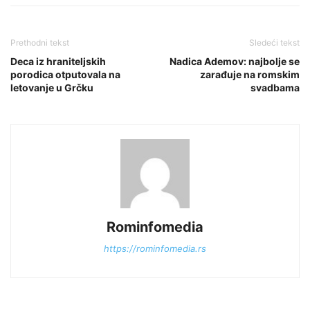
Prethodni tekst
Sledeći tekst
Deca iz hraniteljskih
Nadica Ademov: najbolje se
porodica otputovala na
zarađuje na romskim
letovanje u Grčku
svadbama
Rominfomedia
https://rominfomedia.rs