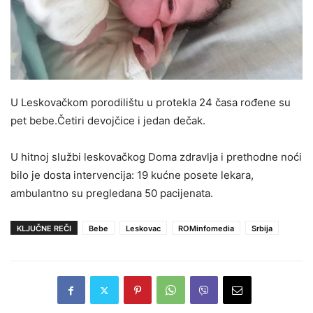
U Leskovačkom porodilištu u protekla 24 časa rođene su
pet bebe.Četiri devojčice i jedan dečak.
U hitnoj službi leskovačkog Doma zdravlja i prethodne noći
bilo je dosta intervencija: 19 kućne posete lekara,
ambulantno su pregledana 50 pacijenata.
KLJUČNE REČI
Bebe
Leskovac
ROMinfomedia
Srbija