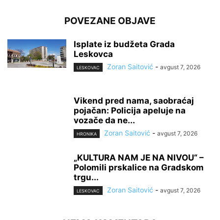
POVEZANE OBJAVE
Isplate iz budžeta Grada
Leskovca
Zoran Saitović
-
avgust 7, 2026
LESKOVAC
Vikend pred nama, saobraćaj
pojačan: Policija apeluje na
vozače da ne...
Zoran Saitović
-
avgust 7, 2026
HRONIKA
„KULTURA NAM JE NA NIVOU“ –
Polomili prskalice na Gradskom
trgu...
Zoran Saitović
-
avgust 7, 2026
LESKOVAC