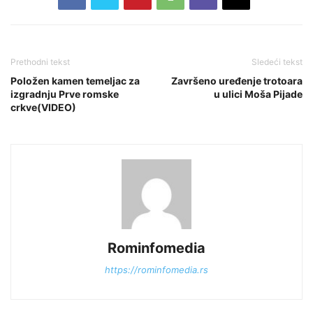
Prethodni tekst
Sledeći tekst
Položen kamen temeljac za
Završeno uređenje trotoara
izgradnju Prve romske
u ulici Moša Pijade
crkve(VIDEO)
Rominfomedia
https://rominfomedia.rs