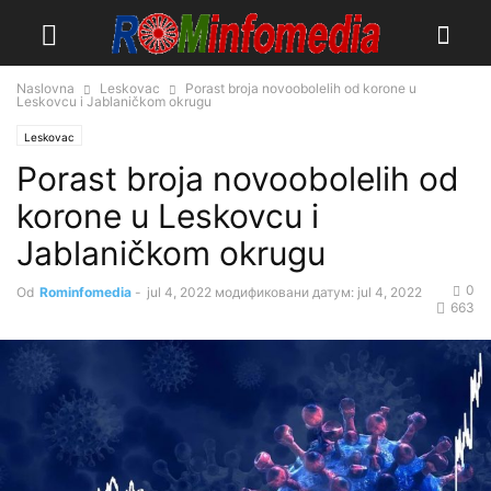
Naslovna
Leskovac
Porast broja novoobolelih od korone u
Leskovcu i Jablaničkom okrugu
Leskovac
Porast broja novoobolelih od
korone u Leskovcu i
Jablaničkom okrugu
0
Od
Rominfomedia
-
jul 4, 2022
модификовани датум: jul 4, 2022
663