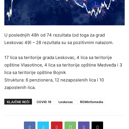
U poslednjih 48h od 74 rezultata (od toga za grad
Leskovac 49) – 28 rezultata su sa pozitivnim nalazom.
17 lica sa teritorije grada Leskovac, 4 lica sa teritorije
opštine Vlasotince, 4 lica sa teritorije opštine Medveđa i 3
lica sa teritorije opštine Bojnik
Struktura: 6 penzionera, 12 nezaposlenih lica i 10
zaposlenih lica.
KLJUČNE REČI
COVID 19
Leskovac
ROMinfomedia