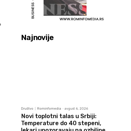
o
Najnovije
Društvo
Rominfomedia
-
avgust 6, 2026
Novi toplotni talas u Srbiji:
Temperature do 40 stepeni,
lekari upozoravaju na ozbiljne