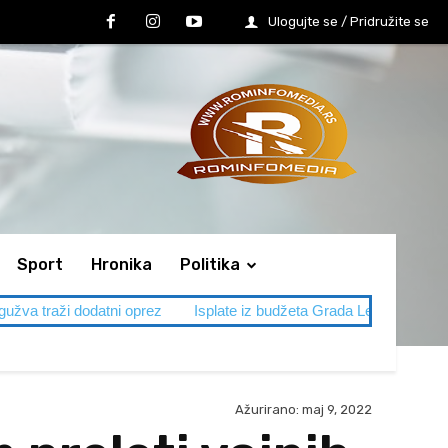
Ulogujte se / Pridružite se
Sport
Hronika
Politika
datni oprez
Isplate iz budžeta Grada Leskovca
SVADBA IM S
Ažurirano:
maj 9, 2022