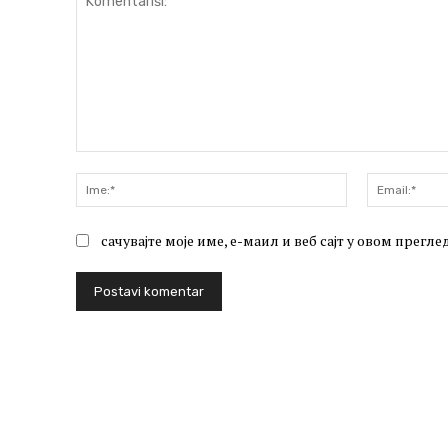
Komentariši:
Ime:*
сачувајте моје име, е-маил и веб сајт у овом прег