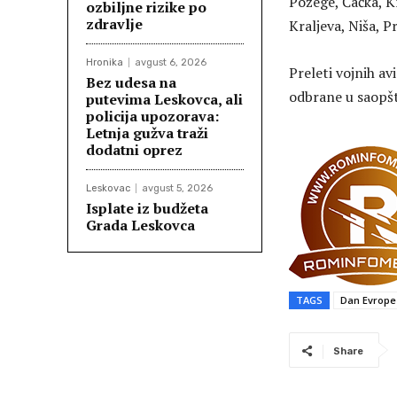
Požege, Čačka, K
ozbiljne rizike po
zdravlje
Kraljeva, Niša, P
Hronika
avgust 6, 2026
Preleti vojnih av
Bez udesa na
odbrane u saopšt
putevima Leskovca, ali
policija upozorava:
Letnja gužva traži
dodatni oprez
Leskovac
avgust 5, 2026
Isplate iz budžeta
Grada Leskovca
TAGS
Dan Evrope
Share