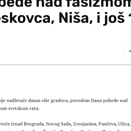
bede nad fašizmom 
skovca, Niša, i još
bije nadletaće danas više gradova, povodom Dana pobede nad
om svetskom ratu.
leteće iznad Beograda, Novog Sada, Zrenjanina, Pančeva, Užica,