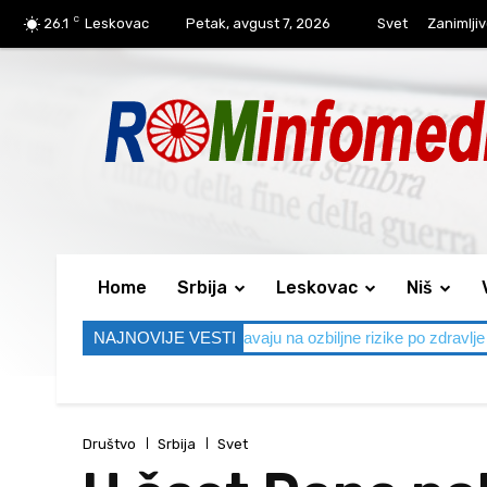
C
26.1
Leskovac
Petak, avgust 7, 2026
Svet
Zanimljiv
Home
Srbija
Leskovac
Niš
tepeni, lekari upozoravaju na ozbiljne rizike po zdravlje
NAJNOVIJE VESTI
Bez udesa
Društvo
Srbija
Svet