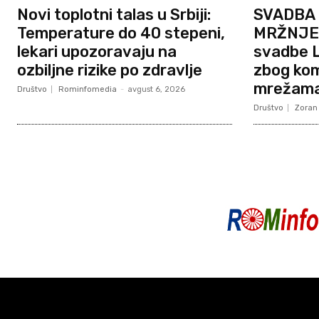
Novi toplotni talas u Srbiji:
SVADBA 
Temperature do 40 stepeni,
MRŽNJE?
lekari upozoravaju na
svadbe L
ozbiljne rizike po zdravlje
zbog ko
mrežam
Društvo
Rominfomedia
-
avgust 6, 2026
Društvo
Zoran 