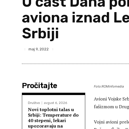
U čast Dana po
aviona iznad Le
Srbiji
maj 9, 2022
Pročitajte
Foto:ROMinfomedia
Avioni Vojske Sr
Društvo
avgust 6, 2026
fašizmom u Drug
Novi toplotni talas u
Srbiji: Temperature do
40 stepeni, lekari
Vojni avioni pre
upozoravaju na