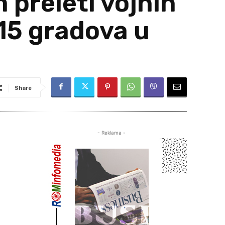
preleti vojnih
 15 gradova u
Share
- Reklama -