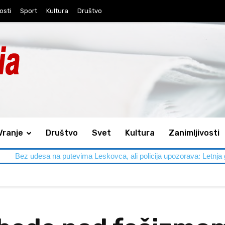
osti
Sport
Kultura
Društvo
Vranje
Društvo
Svet
Kultura
Zanimljivosti
 na putevima Leskovca, ali policija upozorava: Letnja gužva traži do