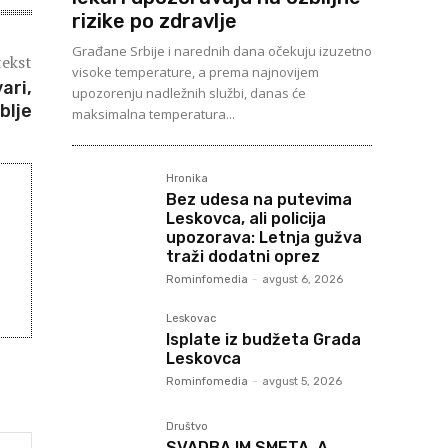
rizike po zdravlje
Građane Srbije i narednih dana očekuju izuzetno
tekst
visoke temperature, a prema najnovijem
ari,
upozorenju nadležnih službi, danas će
blje
maksimalna temperatura...
Hronika
Bez udesa na putevima
Leskovca, ali policija
upozorava: Letnja gužva
traži dodatni oprez
Rominfomedia
-
avgust 6, 2026
Leskovac
Isplate iz budžeta Grada
Leskovca
Rominfomedia
-
avgust 5, 2026
Društvo
SVADBA IM SMETA, A