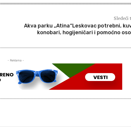
Sledeći 
Akva parku „Atina“Leskovac potrebni, kuv
konobari, hogijeničari i pomoćno oso
- Reklama -