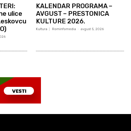
TERI:
KALENDAR PROGRAMA –
ne ulice
AVGUST – PRESTONICA
 Leskovcu
KULTURE 2026.
O)
Kultura
Rominfomedia
-
avgust 5, 2026
2026