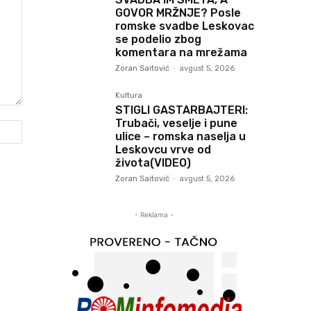
GOVOR MRŽNJE? Posle
romske svadbe Leskovac
se podelio zbog
komentara na mrežama
Zoran Saitović
-
avgust 5, 2026
Kultura
STIGLI GASTARBAJTERI:
Trubači, veselje i pune
Web-
ulice – romska naselja u
sajt:
Leskovcu vrve od
života(VIDEO)
Zoran Saitović
-
avgust 5, 2026
- Reklama -