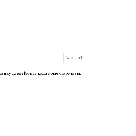
Email:*
леднику следећи пут када коментаришем.