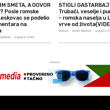
IM SMETA, A GOVOR
STIGLI GASTARBAJ
 Posle romske
Trubači, veselje i pu
eskovac se podelio
– romska naselja u
mentara na
vrve od života(VIDE
a
Kultura
Zoran Saitović
-
avgust 5, 
Saitović
-
avgust 5, 2026
- Reklama -