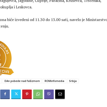
ragujevca, Jagodine, Ćuprije, Paraćina, Kruševca, Trstenika,
rokuplja i Leskovca.
iona biće izvedeni od 11.30 do 13.00 sati, navelo je Ministarstv
enju.
DAn pobede nad fašizmom
ROMinfomedia
Srbija