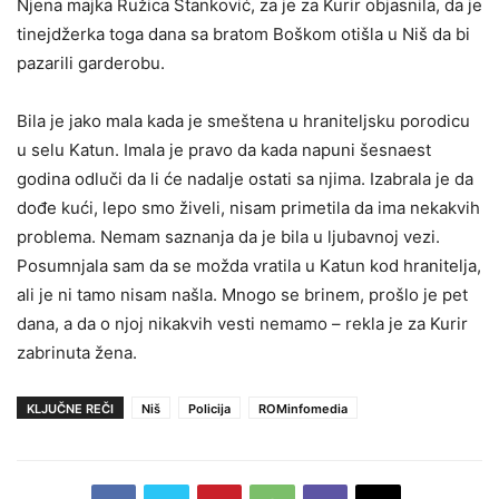
Njena majka Ružica Stanković, za je za Kurir objasnila, da je
tinejdžerka toga dana sa bratom Boškom otišla u Niš da bi
pazarili garderobu.
Bila je jako mala kada je smeštena u hraniteljsku porodicu
u selu Katun. Imala je pravo da kada napuni šesnaest
godina odluči da li će nadalje ostati sa njima. Izabrala je da
dođe kući, lepo smo živeli, nisam primetila da ima nekakvih
problema. Nemam saznanja da je bila u ljubavnoj vezi.
Posumnjala sam da se možda vratila u Katun kod hranitelja,
ali je ni tamo nisam našla. Mnogo se brinem, prošlo je pet
dana, a da o njoj nikakvih vesti nemamo – rekla je za Kurir
zabrinuta žena.
KLJUČNE REČI
Niš
Policija
ROMinfomedia