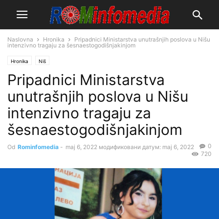
Naslovna
Hronika
Pripadnici Ministarstva unutrašnjih poslova u Nišu
intenzivno tragaju za šesnaestogodišnjakinjom
Hronika
Niš
Pripadnici Ministarstva
unutrašnjih poslova u Nišu
intenzivno tragaju za
šesnaestogodišnjakinjom
0
Od
Rominfomedia
-
maj 6, 2022
модификовани датум: maj 6, 2022
720