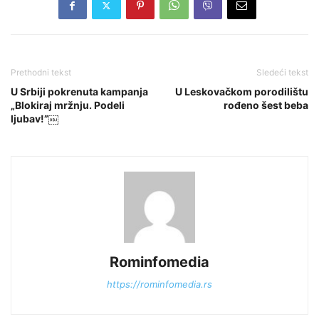
Prethodni tekst
Sledeći tekst
U Srbiji pokrenuta kampanja
U Leskovačkom porodilištu
„Blokiraj mržnju. Podeli
rođeno šest beba
ljubav!”￼
Rominfomedia
https://rominfomedia.rs