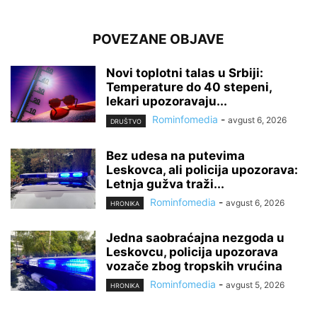
POVEZANE OBJAVE
Novi toplotni talas u Srbiji:
Temperature do 40 stepeni,
lekari upozoravaju...
Rominfomedia
-
avgust 6, 2026
DRUŠTVO
Bez udesa na putevima
Leskovca, ali policija upozorava:
Letnja gužva traži...
Rominfomedia
-
avgust 6, 2026
HRONIKA
Jedna saobraćajna nezgoda u
Leskovcu, policija upozorava
vozače zbog tropskih vrućina
Rominfomedia
-
avgust 5, 2026
HRONIKA