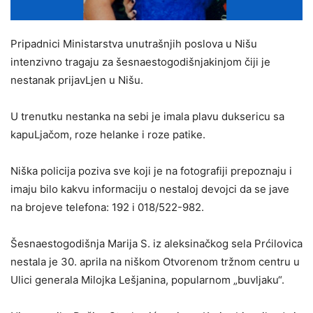
Pripadnici Ministarstva unutrašnjih poslova u Nišu
intenzivno tragaju za šesnaestogodišnjakinjom čiji je
nestanak prijavLjen u Nišu.
U trenutku nestanka na sebi je imala plavu duksericu sa
kapuLjačom, roze helanke i roze patike.
Niška policija poziva sve koji je na fotografiji prepoznaju i
imaju bilo kakvu informaciju o nestaloj devojci da se jave
na brojeve telefona: 192 i 018/522-982.
Šesnaestogodišnja Marija S. iz aleksinačkog sela Prćilovica
nestala je 30. aprila na niškom Otvorenom tržnom centru u
Ulici generala Milojka Lešjanina, popularnom „buvljaku“.