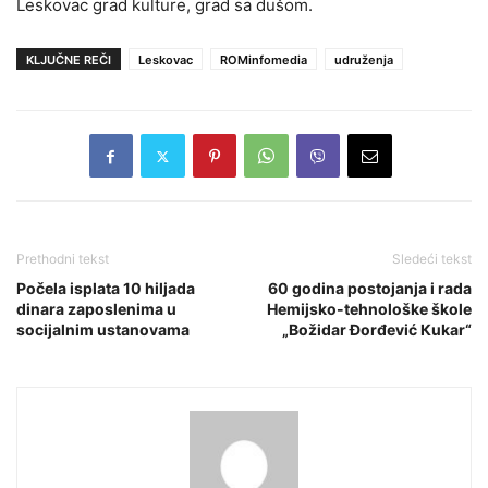
Leskovac grad kulture, grad sa dušom.
KLJUČNE REČI
Leskovac
ROMinfomedia
udruženja
Prethodni tekst
Sledeći tekst
Počela isplata 10 hiljada
60 godina postojanja i rada
dinara zaposlenima u
Hemijsko-tehnološke škole
socijalnim ustanovama
„Božidar Đorđević Кukar“