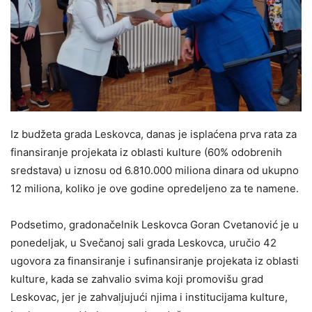
Iz budžeta grada Leskovca, danas je isplaćena prva rata za
finansiranje projekata iz oblasti kulture (60% odobrenih
sredstava) u iznosu od 6.810.000 miliona dinara od ukupno
12 miliona, koliko je ove godine opredeljeno za te namene.
Podsetimo, gradonačelnik Leskovca Goran Cvetanović je u
ponedeljak, u Svečanoj sali grada Leskovca, uručio 42
ugovora za finansiranje i sufinansiranje projekata iz oblasti
kulture, kada se zahvalio svima koji promovišu grad
Leskovac, jer je zahvaljujući njima i institucijama kulture,