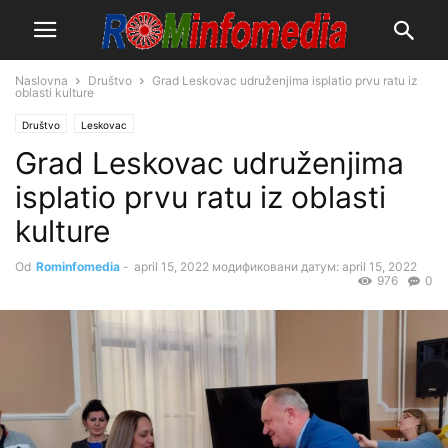
Naslovna
Društvo
Grad Leskovac udruženjima isplatio prvu ratu iz
oblasti kulture
Društvo
Leskovac
Grad Leskovac udruženjima
isplatio prvu ratu iz oblasti
kulture
Od
Rominfomedia
-
april 15, 2022
модификовани датум: april 15, 2022
976
0