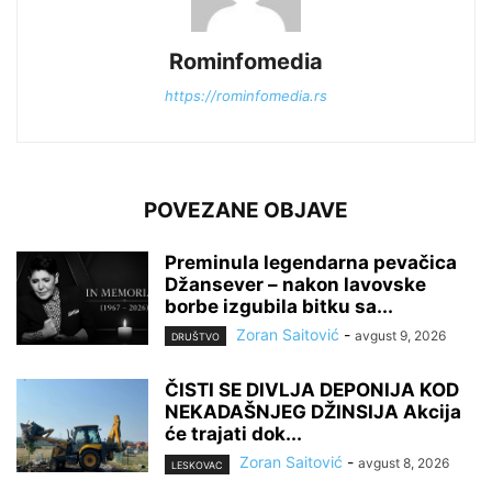
Rominfomedia
https://rominfomedia.rs
POVEZANE OBJAVE
Preminula legendarna pevačica
Džansever – nakon lavovske
borbe izgubila bitku sa...
Zoran Saitović
-
avgust 9, 2026
DRUŠTVO
ČISTI SE DIVLJA DEPONIJA KOD
NEKADAŠNJEG DŽINSIJA Akcija
će trajati dok...
Zoran Saitović
-
avgust 8, 2026
LESKOVAC