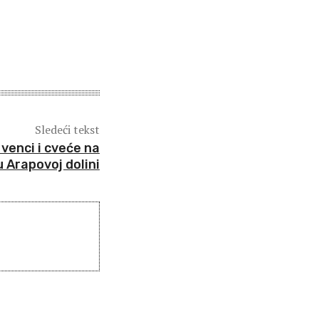
Sledeći tekst
enci i cveće na
 Arapovoj dolini