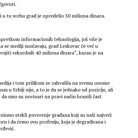
Ugovori.
i u tu svrhu grad je opredelio 30 miliona dinara.
apretkom informacionih tehnologija, još više je
a se mediji suočavaju, grad Leskovac će već u
vojiti rekordnih 40 miliona dinara“, kazao je na
 medija i tom prilikom se zahvalila na svemu onome
s u Srbiji nije, a to je da se jednako od pozicije, ali
i da smo su novinari na pravi način branili čast
 nismo stekli poverenje građana koji su naši najveći
ru i da ćemo ovu profesiju, koja je degradirana i
rđević.