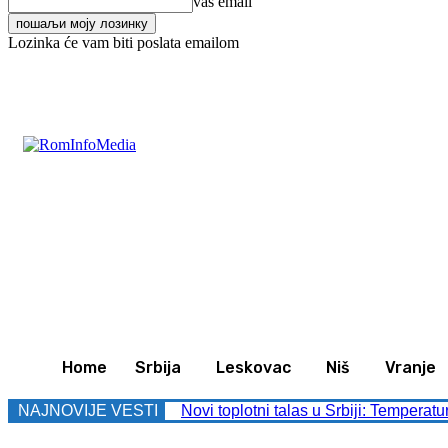
vaš email
Lozinka će vam biti poslata emailom
C
35.9
Leskovac
Četvrtak, avgust 6, 2026
Svet
Home
Srbija
Leskovac
Niš
Vranje
NAJNOVIJE VESTI
Novi toplotni talas u Srbiji: Temperatu