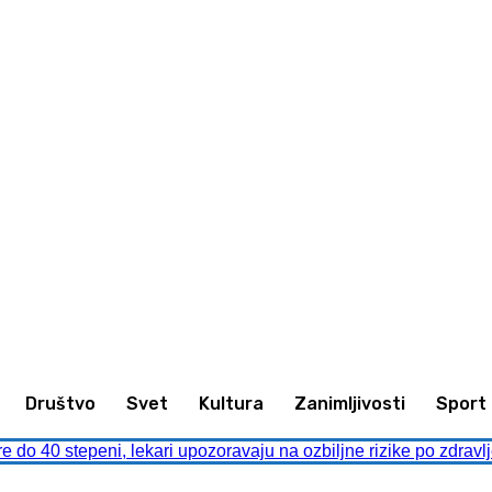
Zanimljivosti
Sport
Kultura
Društvo
Društvo
Svet
Kultura
Zanimljivosti
Sport
re do 40 stepeni, lekari upozoravaju na ozbiljne rizike po zdravl