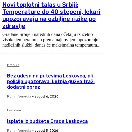
Novi toplotni talas u Srbiji:
Temperature do 40 stepeni, lekari
upozoravaju na ozbiljne rizike po
zdravlje
Građane Srbije i narednih dana očekuju izuzetno
visoke temperature, a prema najnovijem upozorenju
nadležnih službi, danas će maksimalna temperatura...
Hronika
Bez udesa na putevima Leskovca, ali
policija upozorava: Letnja gužva traži
dodatni oprez
Rominfomedia
-
avgust 6, 2026
Leskovac
Isplate iz budžeta Grada Leskovca
Rominfomedia
-
avgust 5, 2026