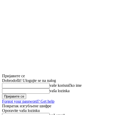
Пријавите се
Dobrodošli! Ulogujte se na nalog
vaše korisničko ime
vaša lozinka
Forgot your password? Get help
Повратак изгубљене шифре
Oporavite vašu lozinku