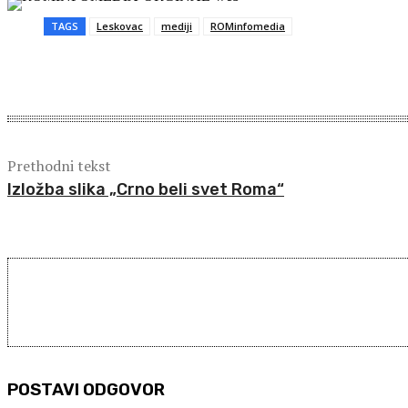
TAGS
Leskovac
mediji
ROMinfomedia
Share
Prethodni tekst
Izložba slika „Crno beli svet Roma“
POSTAVI ODGOVOR