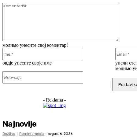
Komentar
молимо унесите свој коментар!
Ime:*
овдје унесите своје име
унели сте
молимо ун
Web-
sajt:
- Reklama -
Najnovije
Društvo
Rominfomedia
-
avgust 6, 2026