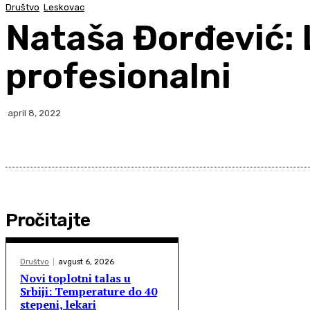
Društvo
Leskovac
Nataša Đorđević: L
profesionalni
april 8, 2022
Pročitajte
Društvo
avgust 6, 2026
Novi toplotni talas u
Srbiji: Temperature do 40
stepeni, lekari