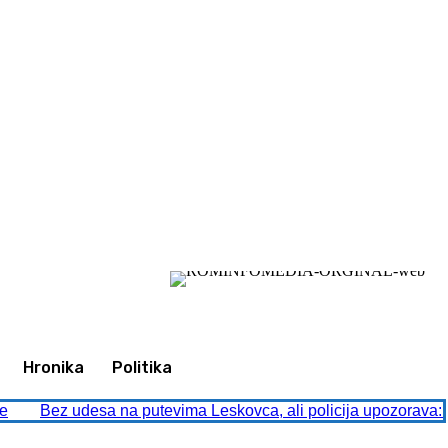
Ulogujte se / Pridružite se
Hronika
Politika
je
Bez udesa na putevima Leskovca, ali policija upozorava: 