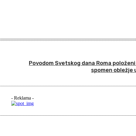
Povodom Svetskog dana Roma položeni v
spomen obležje u
- Reklama -