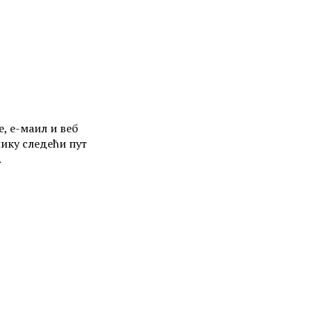
е, е-маил и веб
нику следећи пут
.