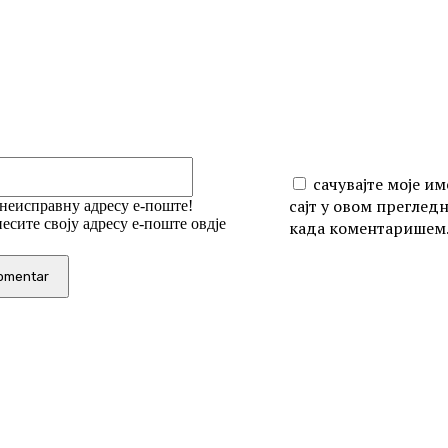
iši:
Email:*
сачувајте моје им
сајт у овом преглед
 неисправну адресу е-поште!
есите своју адресу е-поште овдје
када коментаришем