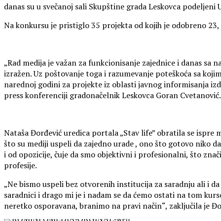
danas su u svečanoj sali Skupštine grada Leskovca podeljeni 
Na konkursu je pristiglo 35 projekta od kojih je odobreno 23, 
„Rad medija je važan za funkcionisanje zajednice i danas sa n
izražen. Uz poštovanje toga i razumevanje poteškoća sa kojim
narednoj godini za projekte iz oblasti javnog informisanja izd
press konferenciji gradonačelnik Leskovca Goran Cvetanović.
Nataša Đorđević uredica portala „Stav life” obratila se ispre
što su mediji uspeli da zajedno urade , ono što gotovo niko dana
i od opozicije, čuje da smo objektivni i profesionalni, što znač
profesije.
„Ne bismo uspeli bez otvorenih institucija za saradnju ali i da
saradnici i drago mi je i nadam se da ćemo ostati na tom kurso
neretko osporavana, branimo na pravi način“, zaključila je Đo