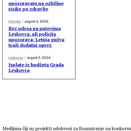
upozoravaju na ozbiljne
rizike po zdravlje
Hronika
avgust 6, 2026
Bez udesa na putevima
Leskovca, ali policija
upozorava: Letnja gužva
traži dodatni oprez
Leskovac
avgust 5, 2026
Isplate iz budžeta Grada
Leskovca
Medijima čiji su projekti odobreni za finansiranje na konkurs