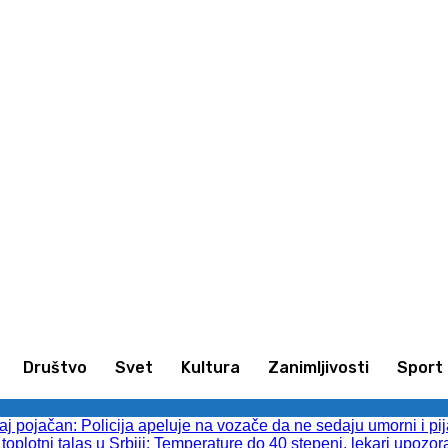
imljivosti
Sport
Kultura
Društvo
Društvo
Svet
Kultura
Zanimljivosti
Sport
 pojačan: Policija apeluje na vozače da ne sedaju umorni i pij
toplotni talas u Srbiji: Temperature do 40 stepeni, lekari upozor