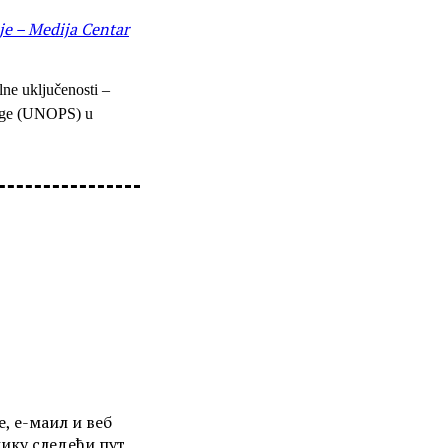
je – Medija Centar
lne uključenosti –
sluge (UNOPS) u
е, е-маил и веб
нику следећи пут