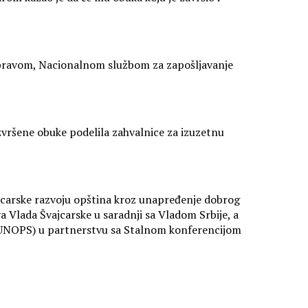
upravom, Nacionalnom službom za zapošljavanje
zvršene obuke podelila zahvalnice za izuzetnu
jcarske razvoju opština kroz unapređenje dobrog
va Vlada Švajcarske u saradnji sa Vladom Srbije, a
e (UNOPS) u partnerstvu sa Stalnom konferencijom