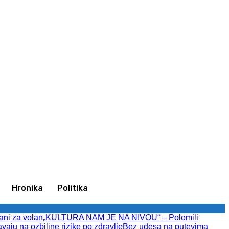
Ulogujte se / Pridružite se
Hronika
Politika
ani za volan
„KULTURA NAM JE NA NIVOU“ – Polomili
avaju na ozbiljne rizike po zdravlje
Bez udesa na putevima