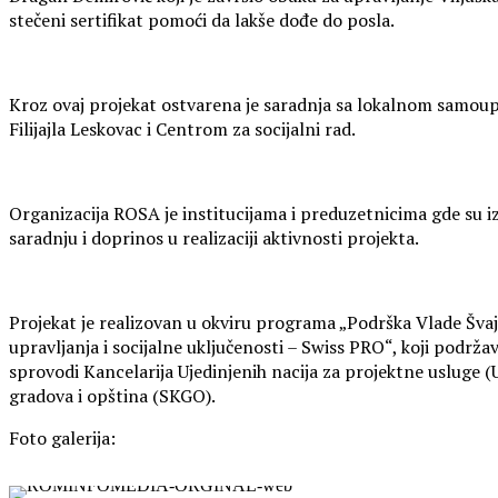
stečeni sertifikat pomoći da lakše dođe do posla.
Kroz ovaj projekat ostvarena je saradnja sa lokalnom samo
Filijajla Leskovac i Centrom za socijalni rad.
Organizacija ROSA je institucijama i preduzetnicima gde su i
saradnju i doprinos u realizaciji aktivnosti projekta.
Projekat je realizovan u okviru programa „Podrška Vlade Šva
upravljanja i socijalne uključenosti – Swiss PRO“, koji podrža
sprovodi Kancelarija Ujedinjenih nacija za projektne uslug
gradova i opština (SKGO).
Foto galerija: