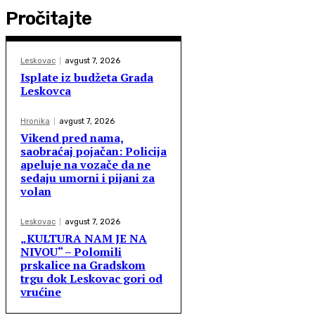
Pročitajte
Leskovac
avgust 7, 2026
Isplate iz budžeta Grada
Leskovca
Hronika
avgust 7, 2026
Vikend pred nama,
saobraćaj pojačan: Policija
apeluje na vozače da ne
sedaju umorni i pijani za
volan
Leskovac
avgust 7, 2026
„KULTURA NAM JE NA
NIVOU“ – Polomili
prskalice na Gradskom
trgu dok Leskovac gori od
vrućine