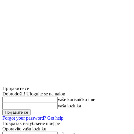
Пријавите се
Dobrodošli! Ulogujte se na nalog
vaše korisničko ime
vaša lozinka
Forgot your password? Get help
Повратак изгубљене шифре
Oporavite vašu lozinku