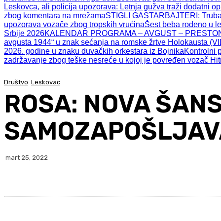
Leskovca, ali policija upozorava: Letnja gužva traži dodatni o
zbog komentara na mrežama
STIGLI GASTARBAJTERI: Trubači,
upozorava vozače zbog tropskih vrućina
Šest beba rođeno u l
Srbije 2026
KALENDAR PROGRAMA – AVGUST – PRESTON
avgusta 1944“ u znak sećanja na romske žrtve Holokausta (V
2026. godine u znaku duvačkih orkestara iz Bojnika
Kontrolni 
zadržavanje zbog teške nesreće u kojoj je povređen vozač Hi
Društvo
Leskovac
ROSA: NOVA ŠANS
SAMOZAPOŠLJAVA
mart 25, 2022