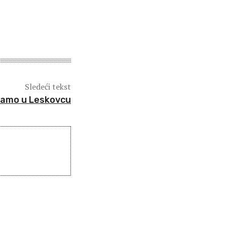
Sledeći tekst
oramo u Leskovcu