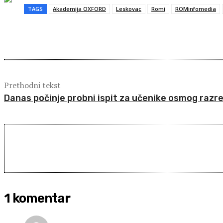
TAGS
Akademija OXFORD
Leskovac
Romi
ROMinfomedia
Share
Prethodni tekst
Danas počinje probni ispit za učenike osmog razr
1 komentar