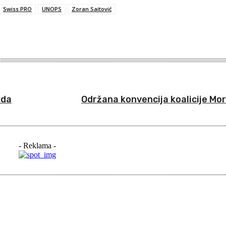
Swiss PRO
UNOPS
Zoran Saitović
eda
Održana konvencija koalicije M
- Reklama -