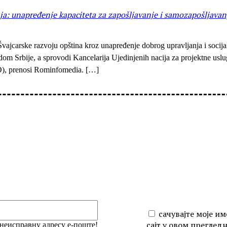
: unapređenje kapaciteta za zapošljavanje i samozapošljavan
ajcarske razvoju opština kroz unapređenje dobrog upravljanja i socija
dom Srbije, a sprovodi Kancelarija Ujedinjenih nacija za projektne u
O), prenosi Rominfomedia. […]
iši:
Email:*
сачувајте моје им
сајт у овом преглед
 неисправну адресу е-поште!