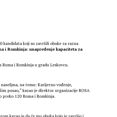
0 kandidata koji su završili obuke za razna
 i Romkinja: unapređenje kapaciteta za
ja Roma i Romkinja u gradu Leskovcu.
 naseljma, na temu: Karijerno vođenje,
ažim posao,“ kazao je direktor organizacije ROSA
alo preko 120 Roma i Romkinja.
arom kazao je da će mu obuka koju je završio i