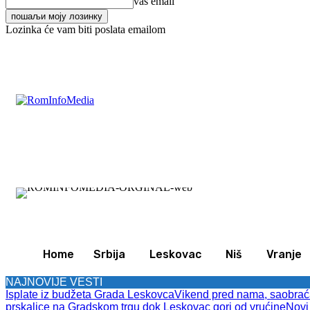
vaš email
Lozinka će vam biti poslata emailom
C
33.7
Leskovac
Petak, avgust 7, 2026
Svet
Zan
Home
Srbija
Leskovac
Niš
Vranje
NAJNOVIJE VESTI
Isplate iz budžeta Grada Leskovca
Vikend pred nama, saobraćaj
prskalice na Gradskom trgu dok Leskovac gori od vrućine
Novi 