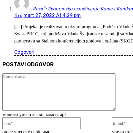
„Rosa“: Ekonomsko osnaživanje Roma i Romkinja
016
mart 27, 2022 At 4:29 pm
[…] Projekat je realizovan u okviru programa „Podrška Vlade Šv
Swiss PRO“, koji podržava Vlada Švajcarske u saradnji sa Vla
partnerstvu sa Stalnom konferencijom gradova i opština (SKG
Odgovori
POSTAVI ODGOVOR
Komentar
молимо унесите свој коментар!
Ime:*
овдје унесите своје име
унели сте