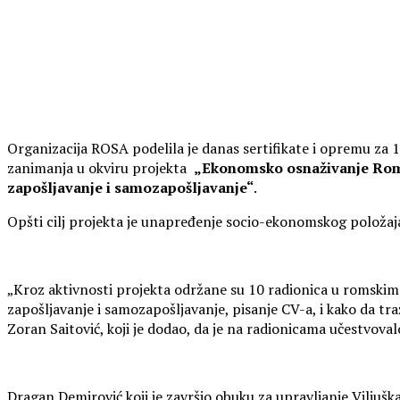
Organizacija ROSA podelila je danas sertifikate i opremu za 1
zanimanja u okviru projekta
„Ekonomsko osnaživanje Roma
zapošljavanje i samozapošljavanje“
.
Opšti cilj projekta je unapređenje socio-ekonomskog položa
„Kroz aktivnosti projekta održane su 10 radionica u romskim
zapošljavanje i samozapošljavanje, pisanje CV-a, i kako da tr
Zoran Saitović, koji je dodao, da je na radionicama učestvov
Dragan Demirović koji je završio obuku za upravljanje Viljušk