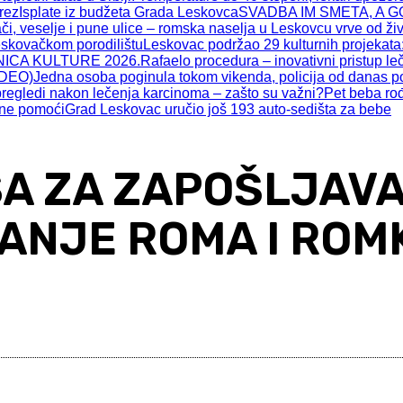
prez
Isplate iz budžeta Grada Leskovca
SVADBA IM SMETA, A GO
 veselje i pune ulice – romska naselja u Leskovcu vrve od ži
eskovačkom porodilištu
Leskovac podržao 29 kulturnih projekata:
ICA KULTURE 2026.
Rafaelo procedura – inovativni pristup l
IDEO)
Jedna osoba poginula tokom vikenda, policija od danas po
pregledi nakon lečenja karcinoma – zašto su važni?
Pet beba ro
tne pomoći
Grad Leskovac uručio još 193 auto-sedišta za bebe
A ZA ZAPOŠLJAVA
NJE ROMA I ROM
Share