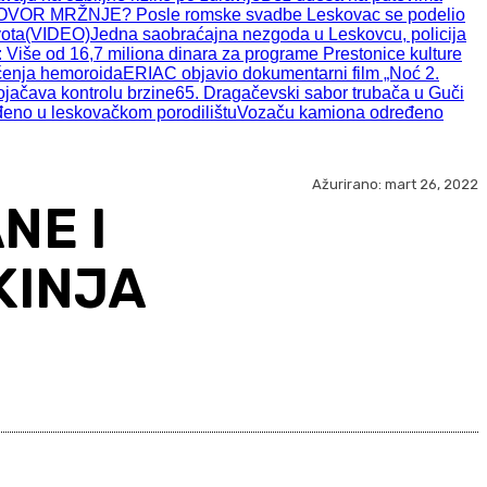
VOR MRŽNJE? Posle romske svadbe Leskovac se podelio
vota(VIDEO)
Jedna saobraćajna nezgoda u Leskovcu, policija
 Više od 16,7 miliona dinara za programe Prestonice kulture
ečenja hemoroida
ERIAC objavio dokumentarni film „Noć 2.
jačava kontrolu brzine
65. Dragačevski sabor trubača u Guči
đeno u leskovačkom porodilištu
Vozaču kamiona određeno
Ažurirano:
mart 26, 2022
NE I
KINJA