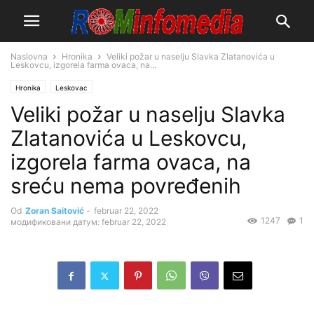
Naslovna
Hronika
Veliki požar u naselju Slavka Zlatanovića u
Leskovcu, izgorela farma ovaca, na...
Hronika
Leskovac
Veliki požar u naselju Slavka
Zlatanovića u Leskovcu,
izgorela farma ovaca, na
sreću nema povređenih
Od
Zoran Saitović
-
februar 22, 2022
1247
1
модификовани датум: februar 22, 2022