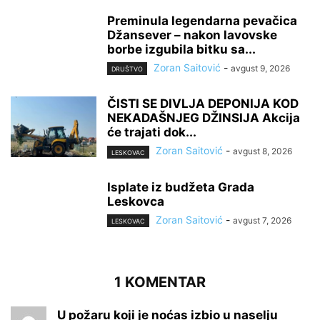
Preminula legendarna pevačica
Džansever – nakon lavovske
borbe izgubila bitku sa...
Zoran Saitović
-
avgust 9, 2026
DRUŠTVO
ČISTI SE DIVLJA DEPONIJA KOD
NEKADAŠNJEG DŽINSIJA Akcija
će trajati dok...
Zoran Saitović
-
avgust 8, 2026
LESKOVAC
Isplate iz budžeta Grada
Leskovca
Zoran Saitović
-
avgust 7, 2026
LESKOVAC
1 KOMENTAR
U požaru koji je noćas izbio u naselju