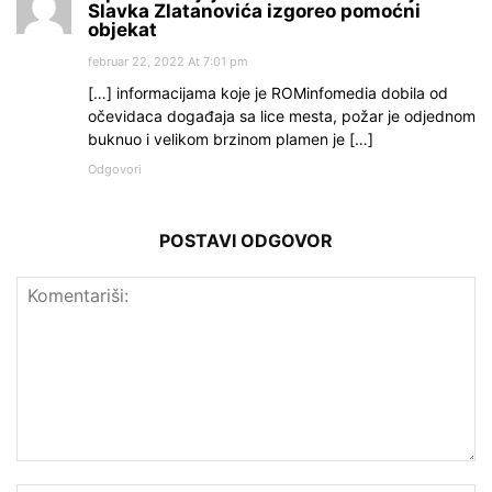
Slavka Zlatanovića izgoreo pomoćni
objekat
februar 22, 2022 At 7:01 pm
[…] informacijama koje je ROMinfomedia dobila od
očevidaca događaja sa lice mesta, požar je odjednom
buknuo i velikom brzinom plamen je […]
Odgovori
POSTAVI ODGOVOR