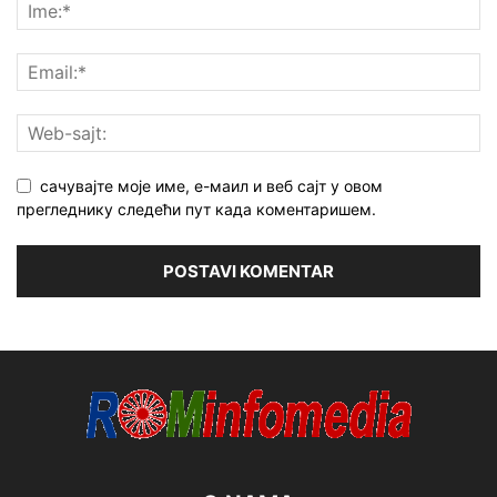
сачувајте моје име, е-маил и веб сајт у овом
прегледнику следећи пут када коментаришем.