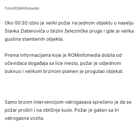
Foto:ROMinfomedia
Oko 00:30 izbio je veliki požar na jednom objektu u naselju
Slavka Zlatanovića u blizini železničke pruge i gde je velika
gustina stambenih objekta.
Prema informacijama koje je ROMinfomedia dobila od
očevidaca događaja sa lice mesta, požar je odjednom
buknuo i velikom brzinom plamen je progutao objekat.
Samo brzom intervencijom vatrogasaca sprečeno je da se
požar proširi i na obližnje kuće. Požar je gašen sa tri
vatrogasna vozila.