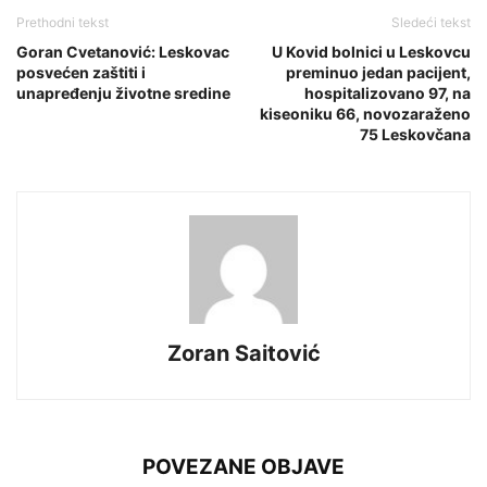
Prethodni tekst
Sledeći tekst
Goran Cvetanović: Leskovac
U Kovid bolnici u Leskovcu
posvećen zaštiti i
preminuo jedan pacijent,
unapređenju životne sredine
hospitalizovano 97, na
kiseoniku 66, novozaraženo
75 Leskovčana
Zoran Saitović
POVEZANE OBJAVE