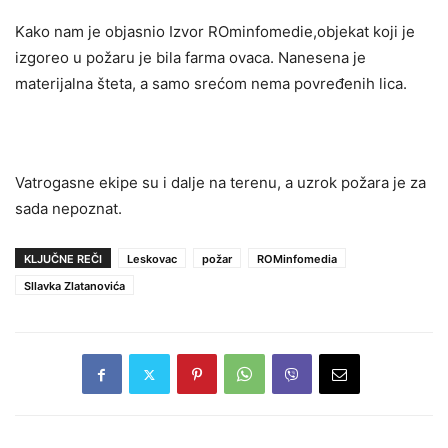
Kako nam je objasnio Izvor ROminfomedie,objekat koji je
izgoreo u požaru je bila farma ovaca. Nanesena je
materijalna šteta, a samo srećom nema povređenih lica.
Vatrogasne ekipe su i dalje na terenu, a uzrok požara je za
sada nepoznat.
KLJUČNE REČI
Leskovac
požar
ROMinfomedia
Sllavka Zlatanovića