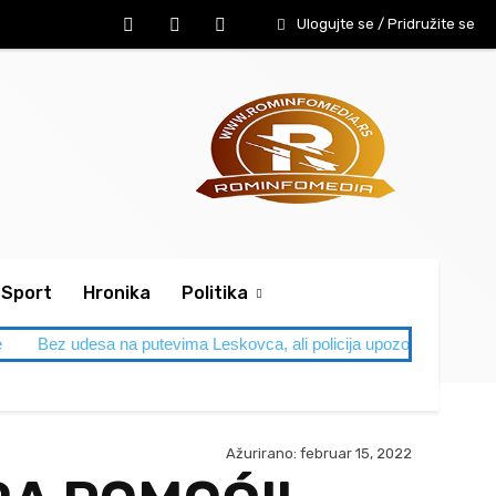
Ulogujte se / Pridružite se
Sport
Hronika
Politika
e
Bez udesa na putevima Leskovca, ali policija upozorava: Letnja
Ažurirano:
februar 15, 2022