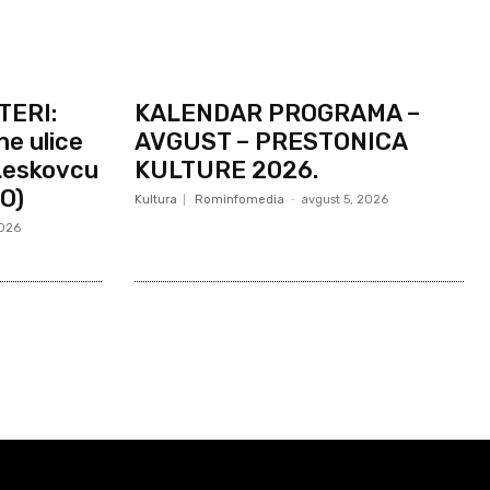
TERI:
KALENDAR PROGRAMA –
ne ulice
AVGUST – PRESTONICA
 Leskovcu
KULTURE 2026.
O)
Kultura
Rominfomedia
-
avgust 5, 2026
2026