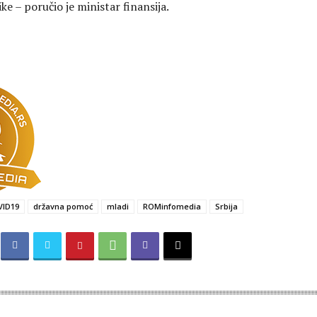
e – poručio je ministar finansija.
VID19
državna pomoć
mladi
ROMinfomedia
Srbija