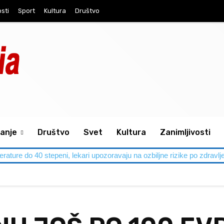
osti
Sport
Kultura
Društvo
anje
Društvo
Svet
Kultura
Zanimljivosti
perature do 40 stepeni, lekari upozoravaju na ozbiljne rizike po zdravlj