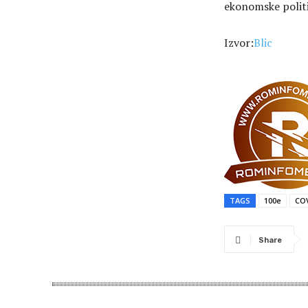
ekonomske politik
Izvor:
Blic
TAGS
100e
CO
Share