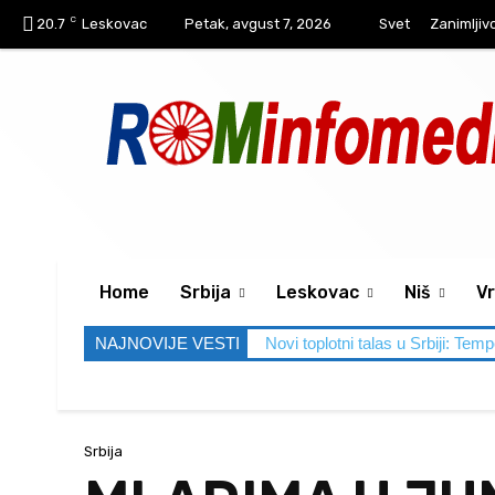
C
20.7
Leskovac
Petak, avgust 7, 2026
Svet
Zanimljiv
Home
Srbija
Leskovac
Niš
Vr
NAJNOVIJE VESTI
Novi toplotni talas u Srbiji: Tem
Srbija