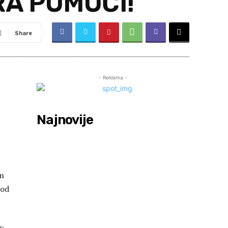
RA POMOĆI!
Share
- Reklama -
Najnovije
om
 od