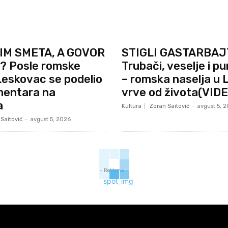
IM SMETA, A GOVOR
STIGLI GASTARBAJ
 Posle romske
Trubači, veselje i pu
eskovac se podelio
– romska naselja u
mentara na
vrve od života(VIDE
a
Kultura
Zoran Saitović
-
avgust 5, 
Saitović
-
avgust 5, 2026
- Reklama -