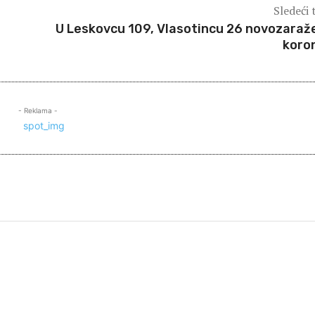
Sledeći 
U Leskovcu 109, Vlasotincu 26 novozaraž
koro
- Reklama -