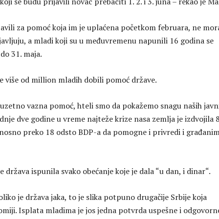
ji se budu prijavili novac prebaciti 1. 2. i 3. juna – rekao je Mal
ijavili za pomoć koja im je uplaćena početkom februara, ne mor
javljuju, a mladi koji su u međuvremenu napunili 16 godina se
 do 31. maja.
je više od million mladih dobili pomoć države.
izuzetno vazna pomoć, hteli smo da pokažemo snagu naših javn
ednje dve godine u vreme najteže krize nasa zemlja je izdvojila 
odnosno preko 18 odsto BDP-a da pomogne i privredi i građanim
je država ispunila svako obećanje koje je dala “u dan, i dinar“.
liko je država jaka, to je slika potpuno drugačije Srbije koja
miji. Isplata mladima je jos jedna potvrda uspešne i odgovorn