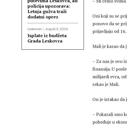
putevima Leskovca, ali
– Mi ćemo svima ko
policija upozorava:
Letnja gužva traži
Oni koji su se pr
dodatni oprez
ponovo da se pri
Leskovac
avgust 5, 2026
prijavljuju od 16.
Isplate iz budžeta
Grada Leskovca
Mali je kazao da 
– Za nas je ovo 
finansija. U posl
milijardi evra, 
rekao je Mali.
On je istakao da 
– Pokazali smo ko
pobeđuje u ekono