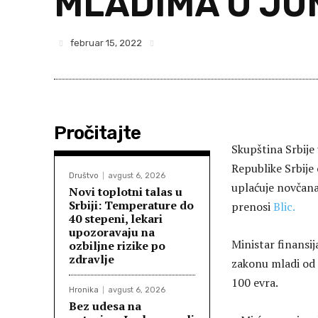
MLADIMA U JUN
februar 15, 2022
Pročitajte
Skupština Srbije
Republike Srbije
Društvo
avgust 6, 2026
uplaćuje novčana
Novi toplotni talas u
Srbiji: Temperature do
prenosi
Blic.
40 stepeni, lekari
upozoravaju na
Ministar finansij
ozbiljne rizike po
zdravlje
zakonu mladi od 
100 evra.
Hronika
avgust 6, 2026
Bez udesa na