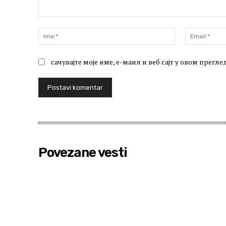
Komentariši:
Ime:*
сачувајте моје име, е-маил и веб сајт у овом прег
Povezane vesti