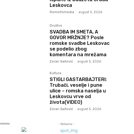
Leskovca
Rominfomedia
-
avgust 5, 2026
Društvo
SVADBA IM SMETA, A
GOVOR MRŽNJE? Posle
romske svadbe Leskovac
se podelio zbog
komentara na mrežama
Zoran Saitović
-
avgust 5, 2026
Kultura
STIGLI GASTARBAJTERI:
Trubači, veselje i pune
ulice – romska naselja u
Leskovcu vrve od
života(VIDEO)
Zoran Saitović
-
avgust 5, 2026
- Reklama -