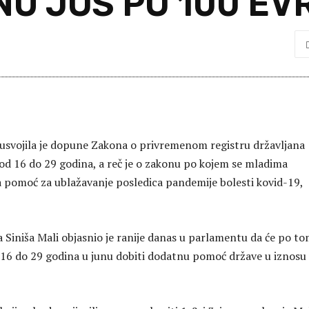
U JOŠ PO 100 EV
 usvojila je dopune Zakona o privremenom registru državljana
 od 16 do 29 godina, a reč je o zakonu po kojem se mladima
 pomoć za ublažavanje posledica pandemije bolesti kovid-19,
a Siniša Mali objasnio je ranije danas u parlamentu da će po t
16 do 29 godina u junu dobiti dodatnu pomoć države u iznosu