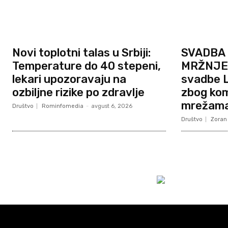
Novi toplotni talas u Srbiji:
SVADBA 
Temperature do 40 stepeni,
MRŽNJE?
lekari upozoravaju na
svadbe L
ozbiljne rizike po zdravlje
zbog ko
mrežam
Društvo
Rominfomedia
-
avgust 6, 2026
Društvo
Zoran 