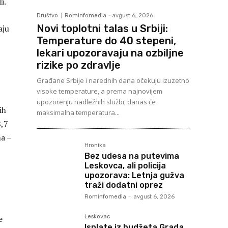
i.
Društvo
Rominfomedia
-
avgust 6, 2026
Novi toplotni talas u Srbiji:
aju
Temperature do 40 stepeni,
lekari upozoravaju na ozbiljne
rizike po zdravlje
Građane Srbije i narednih dana očekuju izuzetno
visoke temperature, a prema najnovijem
upozorenju nadležnih službi, danas će
ih
maksimalna temperatura...
8,7
a –
Hronika
Bez udesa na putevima
Leskovca, ali policija
upozorava: Letnja gužva
traži dodatni oprez
Rominfomedia
-
avgust 6, 2026
e
Leskovac
Isplate iz budžeta Grada