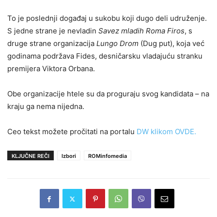
To je poslednji događaj u sukobu koji dugo deli udruženje.
S jedne strane je nevladin
Savez mladih Roma Firos
, s
druge strane organizacija
Lungo Drom
(Dug put), koja već
godinama podržava Fides, desničarsku vladajuću stranku
premijera Viktora Orbana.
Obe organizacije htele su da proguraju svog kandidata – na
kraju ga nema nijedna.
Ceo tekst možete pročitati na portalu
DW klikom OVDE.
KLJUČNE REČI
Izbori
ROMinfomedia