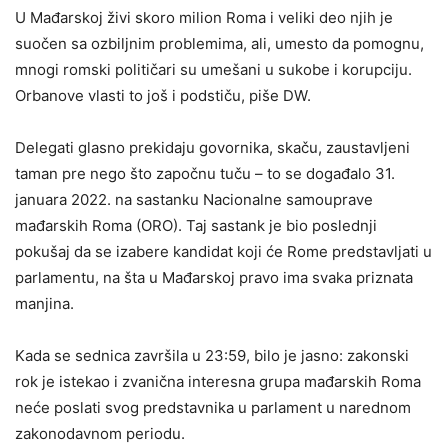
U Mađarskoj živi skoro milion Roma i veliki deo njih je
suočen sa ozbiljnim problemima, ali, umesto da pomognu,
mnogi romski političari su umešani u sukobe i korupciju.
Orbanove vlasti to još i podstiču, piše DW.
Delegati glasno prekidaju govornika, skaču, zaustavljeni
taman pre nego što započnu tuču – to se događalo 31.
januara 2022. na sastanku Nacionalne samouprave
mađarskih Roma (ORO). Taj sastank je bio poslednji
pokušaj da se izabere kandidat koji će Rome predstavljati u
parlamentu, na šta u Mađarskoj pravo ima svaka priznata
manjina.
Kada se sednica završila u 23:59, bilo je jasno: zakonski
rok je istekao i zvanična interesna grupa mađarskih Roma
neće poslati svog predstavnika u parlament u narednom
zakonodavnom periodu.