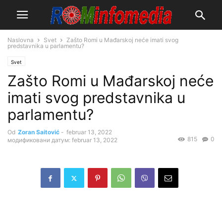
Naslovna
Svet
Zašto Romi u Mađarskoj neće imati svog
predstavnika u parlamentu?
Svet
Zašto Romi u Mađarskoj neće
imati svog predstavnika u
parlamentu?
Od
Zoran Saitović
-
februar 13, 2022
815
0
модификовани датум: februar 13, 2022