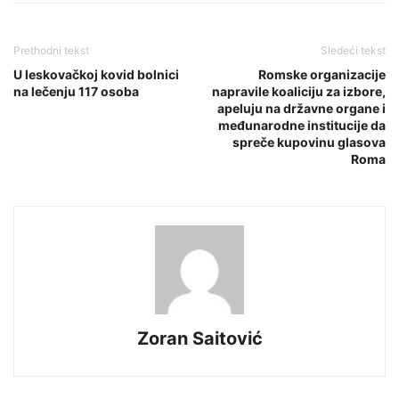
Prethodni tekst
Sledeći tekst
U leskovačkoj kovid bolnici
Romske organizacije
na lečenju 117 osoba
napravile koaliciju za izbore,
apeluju na državne organe i
međunarodne institucije da
spreče kupovinu glasova
Roma
Zoran Saitović