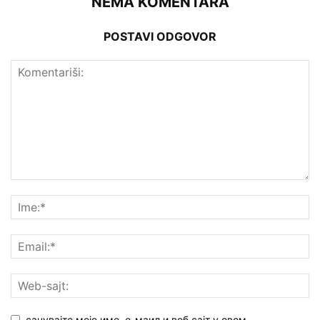
NEMA KOMENTARA
POSTAVI ODGOVOR
сачувајте моје име, е-маил и веб сајт у овом