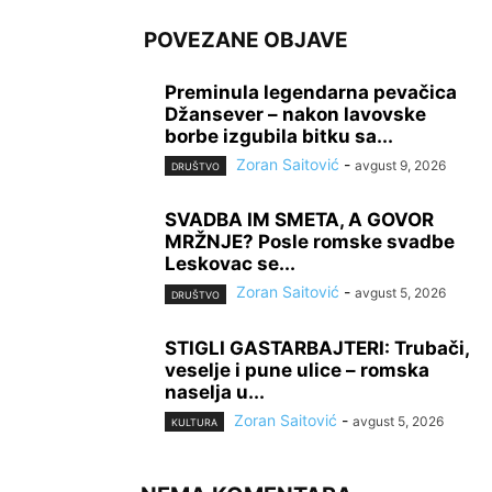
POVEZANE OBJAVE
Preminula legendarna pevačica
Džansever – nakon lavovske
borbe izgubila bitku sa...
Zoran Saitović
-
avgust 9, 2026
DRUŠTVO
SVADBA IM SMETA, A GOVOR
MRŽNJE? Posle romske svadbe
Leskovac se...
Zoran Saitović
-
avgust 5, 2026
DRUŠTVO
STIGLI GASTARBAJTERI: Trubači,
veselje i pune ulice – romska
naselja u...
Zoran Saitović
-
avgust 5, 2026
KULTURA