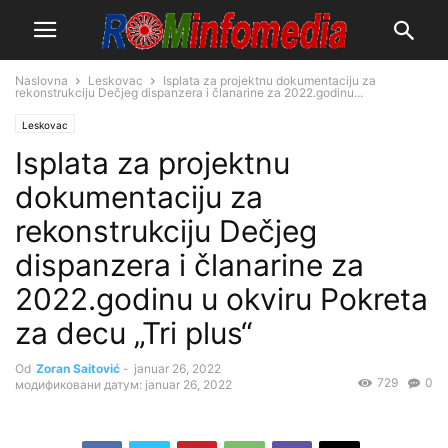
Naslovna
Leskovac
Isplata za projektnu dokumentaciju za
rekonstrukciju Dečjeg dispanzera i članarine za 2022.godinu...
Leskovac
Isplata za projektnu
dokumentaciju za
rekonstrukciju Dečjeg
dispanzera i članarine za
2022.godinu u okviru Pokreta
za decu „Tri plus“
Od
Zoran Saitović
-
januar 26, 2022
729
0
модификовани датум: januar 26, 2022