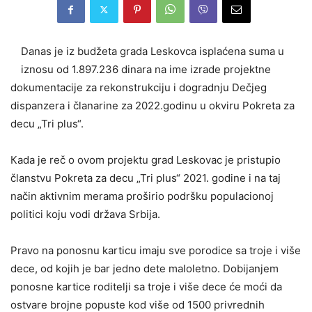
Danas je iz budžeta grada Leskovca isplaćena suma u
iznosu od 1.897.236 dinara na ime izrade projektne
dokumentacije za rekonstrukciju i dogradnju Dečjeg
dispanzera i članarine za 2022.godinu u okviru Pokreta za
decu „Tri plus“.
Кada je reč o ovom projektu grad Leskovac je pristupio
članstvu Pokreta za decu „Tri plus“ 2021. godine i na taj
način aktivnim merama proširio podršku populacionoj
politici koju vodi država Srbija.
Pravo na ponosnu karticu imaju sve porodice sa troje i više
dece, od kojih je bar jedno dete maloletno. Dobijanjem
ponosne kartice roditelji sa troje i više dece će moći da
ostvare brojne popuste kod više od 1500 privrednih