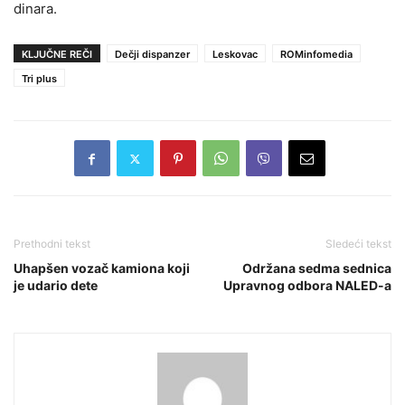
dinara.
KLJUČNE REČI
Dečji dispanzer
Leskovac
ROMinfomedia
Tri plus
Prethodni tekst
Sledeći tekst
Uhapšen vozač kamiona koji
Održana sedma sednica
je udario dete
Upravnog odbora NALED-a