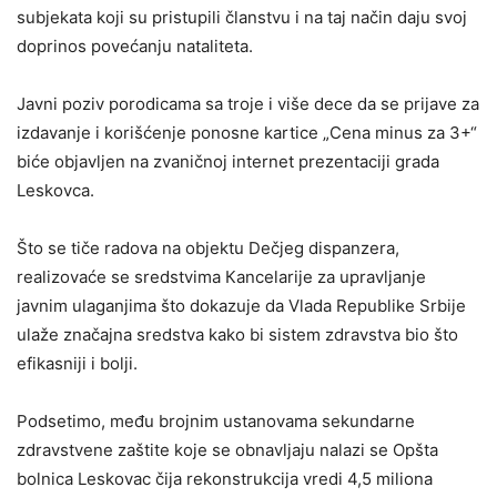
subjekata koji su pristupili članstvu i na taj način daju svoj
doprinos povećanju nataliteta.
Javni poziv porodicama sa troje i više dece da se prijave za
izdavanje i korišćenje ponosne kartice „Cena minus za 3+“
biće objavljen na zvaničnoj internet prezentaciji grada
Leskovca.
Što se tiče radova na objektu Dečjeg dispanzera,
realizovaće se sredstvima Кancelarije za upravljanje
javnim ulaganjima što dokazuje da Vlada Republike Srbije
ulaže značajna sredstva kako bi sistem zdravstva bio što
efikasniji i bolji.
Podsetimo, među brojnim ustanovama sekundarne
zdravstvene zaštite koje se obnavljaju nalazi se Opšta
bolnica Leskovac čija rekonstrukcija vredi 4,5 miliona