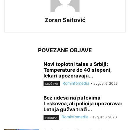
Zoran Saitović
POVEZANE OBJAVE
Novi toplotni talas u Srbiji:
Temperature do 40 stepeni,
lekari upozoravaju...
Rominfomedia
-
avgust 6, 2026
DRUŠTVO
Bez udesa na putevima
Leskovca, ali policija upozorava:
Letnja gužva traži...
Rominfomedia
-
avgust 6, 2026
HRONIKA