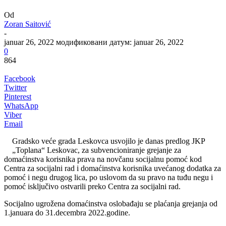
Od
Zoran Saitović
-
januar 26, 2022
модификовани датум: januar 26, 2022
0
864
Facebook
Twitter
Pinterest
WhatsApp
Viber
Email
Gradsko veće grada Leskovca usvojilo je danas predlog JKP
„Toplana“ Leskovac, za subvencioniranje grejanje za
domaćinstva korisnika prava na novčanu socijalnu pomoć kod
Centra za socijalni rad i domaćinstva korisnika uvećanog dodatka za
pomoć i negu drugog lica, po uslovom da su pravo na tuđu negu i
pomoć isključivo ostvarili preko Centra za socijalni rad.
Socijalno ugrožena domaćinstva oslobađaju se plaćanja grejanja od
1.januara do 31.decembra 2022.godine.