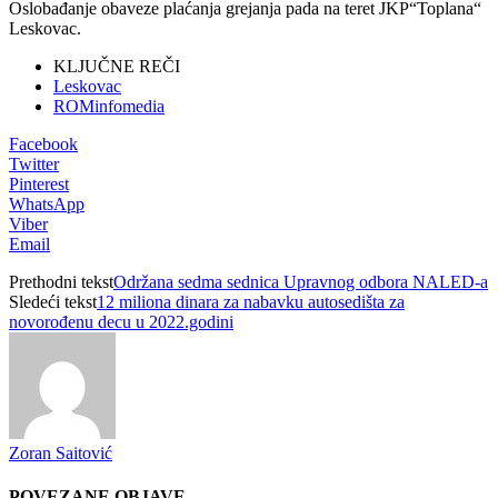
Oslobađanje obaveze plaćanja grejanja pada na teret JKP“Toplana“
Leskovac.
KLJUČNE REČI
Leskovac
ROMinfomedia
Facebook
Twitter
Pinterest
WhatsApp
Viber
Email
Prethodni tekst
Održana sedma sednica Upravnog odbora NALED-a
Sledeći tekst
12 miliona dinara za nabavku autosedišta za
novorođenu decu u 2022.godini
Zoran Saitović
POVEZANE OBJAVE