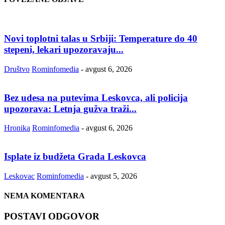
Novi toplotni talas u Srbiji: Temperature do 40
stepeni, lekari upozoravaju...
Društvo
Rominfomedia
-
avgust 6, 2026
Bez udesa na putevima Leskovca, ali policija
upozorava: Letnja gužva traži...
Hronika
Rominfomedia
-
avgust 6, 2026
Isplate iz budžeta Grada Leskovca
Leskovac
Rominfomedia
-
avgust 5, 2026
NEMA KOMENTARA
POSTAVI ODGOVOR