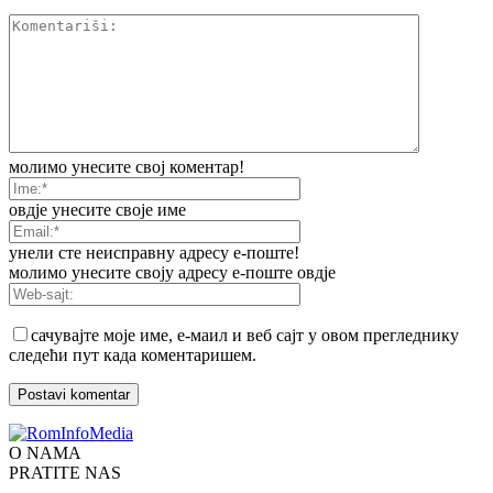
молимо унесите свој коментар!
овдје унесите своје име
унели сте неисправну адресу е-поште!
молимо унесите своју адресу е-поште овдје
сачувајте моје име, е-маил и веб сајт у овом прегледнику
следећи пут када коментаришем.
O NAMA
PRATITE NAS