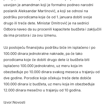
usvojen je amandman koji je formalno podneo narodni
poslanik Aleksandar Martinović, a koji se odnosi na
podršku porodicama koje će od 1. januara dobiti svoje
drugo ili treće dete. Ministar Dmitrović je na sednici
Odbora naveo da su procenili kapacitete budžeta i zaključili
da ima prostora i za ovu izmenu.
Uz postojeću finansijsku podršku biće im isplaćeno i po
100.000 dinara jednokratne naknade, pa će tako
porodicama koje će dobiti drugo dete iz budžeta biti
isplaćeno 100.000 jednokratno, uz meru koja im
obezbeđuje po 10.000 dinara svakog meseca u trajanju od
dve godine. Porodice koje očekuju treće dete dobiće
100.000 dinara iz budžeta, uz meru koja im obezbeđuje
12.000 dinara mesečno u trajanju od 10 godina.
Izvor:Novosti