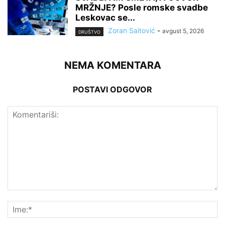
MRŽNJE? Posle romske svadbe
Leskovac se...
Zoran Saitović
-
avgust 5, 2026
DRUŠTVO
NEMA KOMENTARA
POSTAVI ODGOVOR