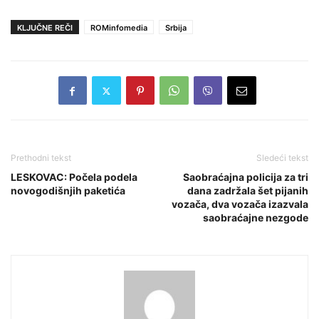
KLJUČNE REČI
ROMinfomedia
Srbija
Prethodni tekst
Sledeći tekst
LESKOVAC: Počela podela
Saobraćajna policija za tri
novogodišnjih paketića
dana zadržala šet pijanih
vozača, dva vozača izazvala
saobraćajne nezgode