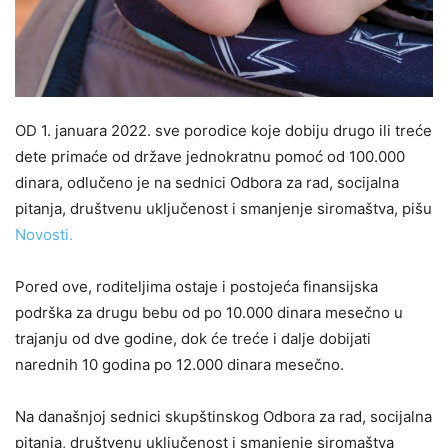
OD 1. januara 2022. sve porodice koje dobiju drugo ili treće
dete primaće od države jednokratnu pomoć od 100.000
dinara, odlučeno je na sednici Odbora za rad, socijalna
pitanja, društvenu uključenost i smanjenje siromaštva, pišu
Novosti.
Pored ove, roditeljima ostaje i postojeća finansijska
podrška za drugu bebu od po 10.000 dinara mesečno u
trajanju od dve godine, dok će treće i dalje dobijati
narednih 10 godina po 12.000 dinara mesečno.
Na današnjoj sednici skupštinskog Odbora za rad, socijalna
pitanja, društvenu uključenost i smanjenje siromaštva