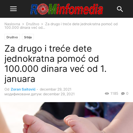
Naslovna
Društvo
Za drugo i treće dete jednokratna pomoć od
100.000 dinara već od...
Društvo
Srbija
Za drugo i treće dete
jednokratna pomoć od
100.000 dinara već od 1.
januara
Od
Zoran Saitović
-
decembar 29, 2021
1185
0
модификовани датум: decembar 29, 2021