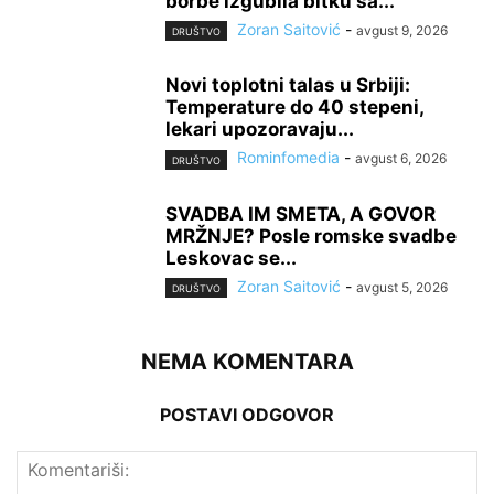
borbe izgubila bitku sa...
Zoran Saitović
-
avgust 9, 2026
DRUŠTVO
Novi toplotni talas u Srbiji:
Temperature do 40 stepeni,
lekari upozoravaju...
Rominfomedia
-
avgust 6, 2026
DRUŠTVO
SVADBA IM SMETA, A GOVOR
MRŽNJE? Posle romske svadbe
Leskovac se...
Zoran Saitović
-
avgust 5, 2026
DRUŠTVO
NEMA KOMENTARA
POSTAVI ODGOVOR