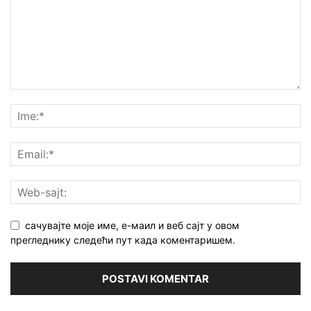
сачувајте моје име, е-маил и веб сајт у овом
прегледнику следећи пут када коментаришем.