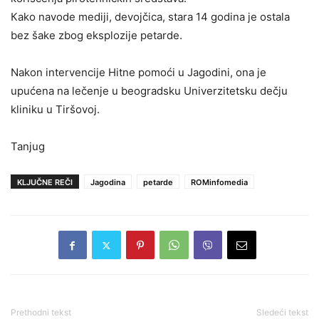
Кako navode mediji, devojčica, stara 14 godina je ostala
bez šake zbog eksplozije petarde.
Nakon intervencije Hitne pomoći u Jagodini, ona je
upućena na lečenje u beogradsku Univerzitetsku dečju
kliniku u Tiršovoj.
Tanjug
KLJUČNE REČI
Jagodina
petarde
ROMinfomedia
Prethodni tekst
Sledeći tekst