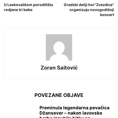
U Leskovačkom porodilištu
Gradski dečji hor“Zvezdice“
rodjene tri bebe
organizuju novogodišnji
koncert
Zoran Saitović
POVEZANE OBJAVE
Preminula legendarna pevačica
Džansever – nakon lavovske