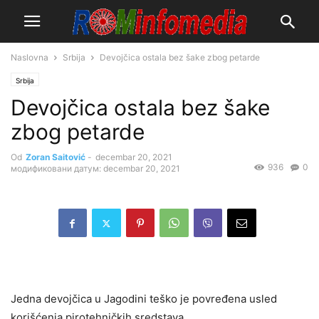
Naslovna
Srbija
Devojčica ostala bez šake zbog petarde
Srbija
Devojčica ostala bez šake
zbog petarde
Od
Zoran Saitović
-
decembar 20, 2021
936
0
модификовани датум: decembar 20, 2021
Jedna devojčica u Jagodini teško je povređena usled
korišćenja pirotehničkih sredstava.