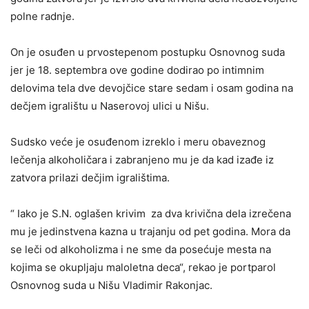
polne radnje.
On je osuđen u prvostepenom postupku Osnovnog suda
jer je 18. septembra ove godine dodirao po intimnim
delovima tela dve devojčice stare sedam i osam godina na
dečjem igralištu u Naserovoj ulici u Nišu.
Sudsko veće je osuđenom izreklo i meru obaveznog
lečenja alkoholičara i zabranjeno mu je da kad izađe iz
zatvora prilazi dečjim igralištima.
“ Iako je S.N. oglašen krivim za dva krivična dela izrečena
mu je jedinstvena kazna u trajanju od pet godina. Mora da
se leči od alkoholizma i ne sme da posećuje mesta na
kojima se okupljaju maloletna deca“, rekao je portparol
Osnovnog suda u Nišu Vladimir Rakonjac.