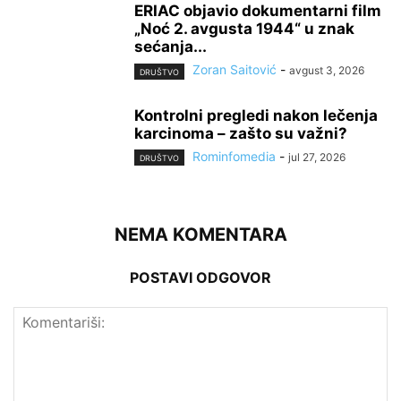
ERIAC objavio dokumentarni film
„Noć 2. avgusta 1944“ u znak
sećanja...
Zoran Saitović
-
avgust 3, 2026
DRUŠTVO
Kontrolni pregledi nakon lečenja
karcinoma – zašto su važni?
Rominfomedia
-
jul 27, 2026
DRUŠTVO
NEMA KOMENTARA
POSTAVI ODGOVOR