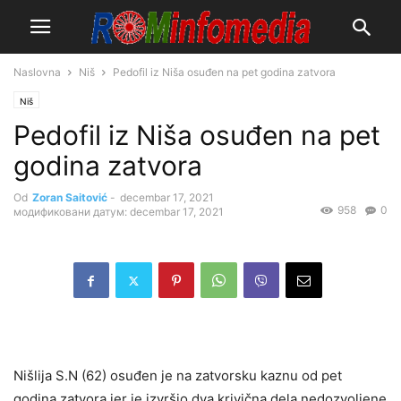
Naslovna
Niš
Pedofil iz Niša osuđen na pet godina zatvora
Niš
Pedofil iz Niša osuđen na pet
godina zatvora
Od
Zoran Saitović
-
decembar 17, 2021
958
0
модификовани датум: decembar 17, 2021
Nišlija S.N (62) osuđen je na zatvorsku kaznu od pet
godina zatvora jer je izvršio dva krivična dela nedozvoljene