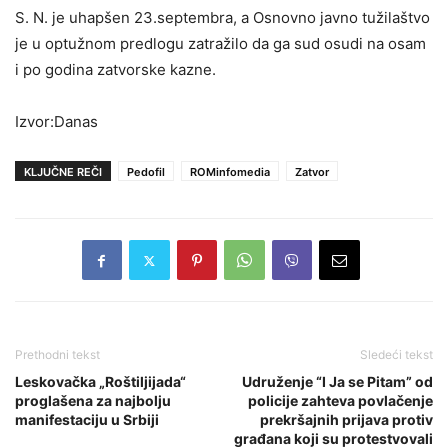
S. N. je uhapšen 23.septembra, a Osnovno javno tužilaštvo
je u optužnom predlogu zatražilo da ga sud osudi na osam
i po godina zatvorske kazne.
Izvor:Danas
KLJUČNE REČI
Pedofil
ROMinfomedia
Zatvor
Prethodni tekst
Sledeći tekst
Leskovačka „Roštiljijada“
Udruženje “I Ja se Pitam” od
proglašena za najbolju
policije zahteva povlačenje
manifestaciju u Srbiji
prekršajnih prijava protiv
građana koji su protestvovali