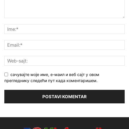
сачувајте моје име, е-маил и веб сајт у овом
прегледнику следећи пут када коментаришем.