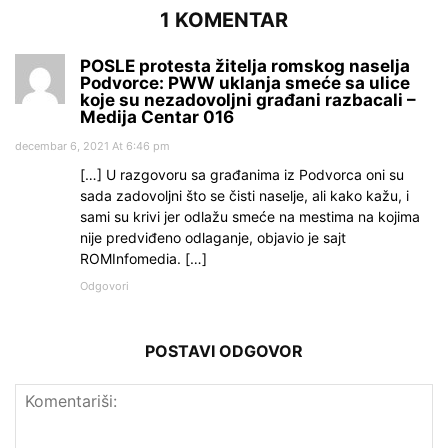
1 KOMENTAR
POSLE protesta žitelja romskog naselja
Podvorce: PWW uklanja smeće sa ulice
koje su nezadovoljni građani razbacali –
Medija Centar 016
decembar 6, 2021 At 6:46 pm
[…] U razgovoru sa građanima iz Podvorca oni su
sada zadovoljni što se čisti naselje, ali kako kažu, i
sami su krivi jer odlažu smeće na mestima na kojima
nije predviđeno odlaganje, objavio je sajt
ROMInfomedia. […]
Odgovori
POSTAVI ODGOVOR