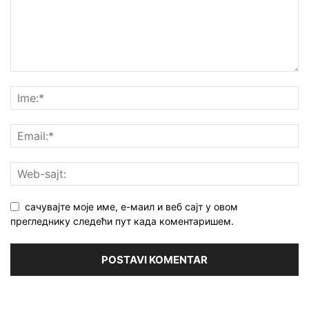
сачувајте моје име, е-маил и веб сајт у овом
прегледнику следећи пут када коментаришем.