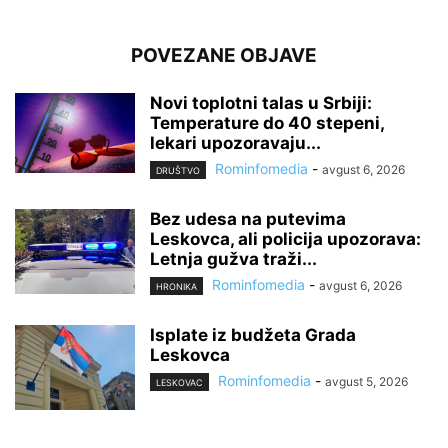
POVEZANE OBJAVE
Novi toplotni talas u Srbiji:
Temperature do 40 stepeni,
lekari upozoravaju...
Rominfomedia
-
avgust 6, 2026
DRUŠTVO
Bez udesa na putevima
Leskovca, ali policija upozorava:
Letnja gužva traži...
Rominfomedia
-
avgust 6, 2026
HRONIKA
Isplate iz budžeta Grada
Leskovca
Rominfomedia
-
avgust 5, 2026
LESKOVAC