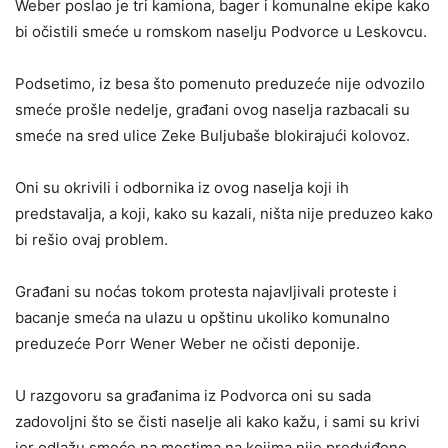
Weber poslao je tri kamiona, bager i komunalne ekipe kako
bi očistili smeće u romskom naselju Podvorce u Leskovcu.
Podsetimo, iz besa što pomenuto preduzeće nije odvozilo
smeće prošle nedelje, građani ovog naselja razbacali su
smeće na sred ulice Zeke Buljubaše blokirajući kolovoz.
Oni su okrivili i odbornika iz ovog naselja koji ih
predstavalja, a koji, kako su kazali, ništa nije preduzeo kako
bi rešio ovaj problem.
Građani su noćas tokom protesta najavljivali proteste i
bacanje smeća na ulazu u opštinu ukoliko komunalno
preduzeće Porr Wener Weber ne očisti deponije.
U razgovoru sa građanima iz Podvorca oni su sada
zadovoljni što se čisti naselje ali kako kažu, i sami su krivi
jer odlažu smeće na mestima na kojima nije predviđeno