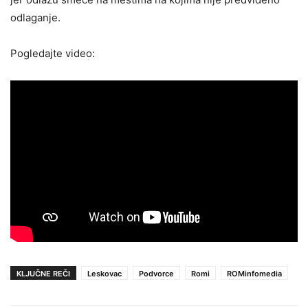
odlaganje.
Pogledajte video:
KLJUČNE REČI
Leskovac
Podvorce
Romi
ROMinfomedia