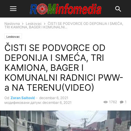
Naslovna
Leskovac
ČISTI SE PODVORCE OD DEPONIJA I SMEĆA,
TRI KAMIONA, BAGER I KOMUNALNI...
Leskovac
ČISTI SE PODVORCE OD
DEPONIJA I SMEĆA, TRI
KAMIONA, BAGER I
KOMUNALNI RADNICI PWW-
a NA TERENU(VIDEO)
Od
Zoran Saitović
-
decembar 6, 2021
1762
1
модификовани датум: decembar 6, 2021