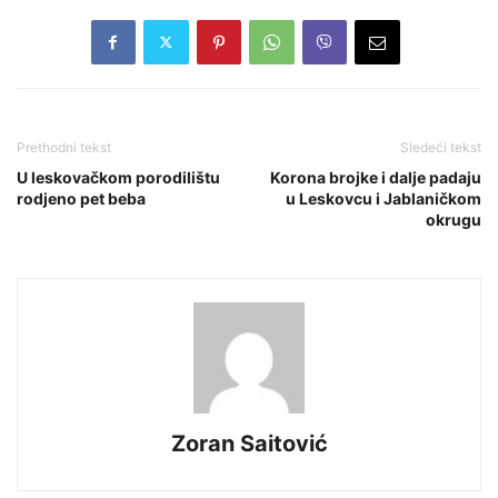
Prethodni tekst
Sledeći tekst
U leskovačkom porodilištu
Korona brojke i dalje padaju
rodjeno pet beba
u Leskovcu i Jablaničkom
okrugu
Zoran Saitović