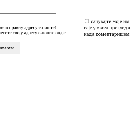
Email:*
сачувајте моје им
сајт у овом преглед
 неисправну адресу е-поште!
есите своју адресу е-поште овдје
када коментаришем