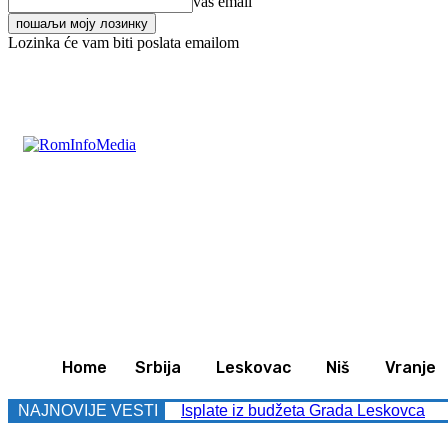
vaš email
Lozinka će vam biti poslata emailom
C
26.7
Leskovac
Subota, avgust 8, 2026
Svet
Z
Home
Srbija
Leskovac
Niš
Vranje
NAJNOVIJE VESTI
Isplate iz budžeta Grada Leskovca