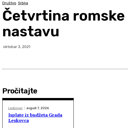
Društvo
Srbija
Četvrtina romske 
nastavu
oktobar 3, 2021
Pročitajte
Leskovac
avgust 7, 2026
Isplate iz budžeta Grada
Leskovca