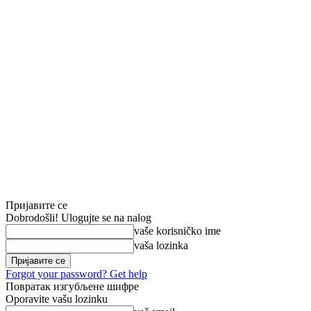
Пријавите се
Dobrodošli! Ulogujte se na nalog
vaše korisničko ime
vaša lozinka
Forgot your password? Get help
Повратак изгубљене шифре
Oporavite vašu lozinku