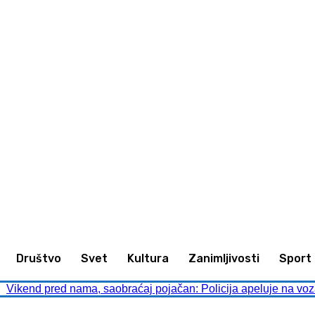
animljivosti
Sport
Kultura
Društvo
Društvo
Svet
Kultura
Zanimljivosti
Sport
Vikend pred nama, saobraćaj pojačan: Policija apeluje na voz