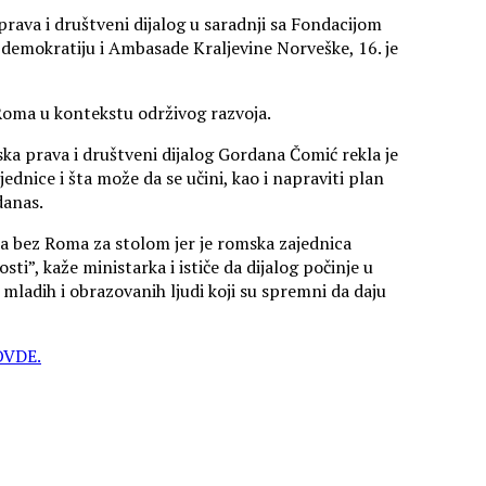
prava i društveni dijalog u saradnji sa Fondacijom
emokratiju i Ambasade Kraljevine Norveške, 16. je
 Roma u kontekstu održivog razvoja.
ska prava i društveni dijalog Gordana Čomić rekla je
jednice i šta može da se učini, kao i napraviti plan
danas.
ma bez Roma za stolom jer je romska zajednica
i”, kaže ministarka i ističe da dijalog počinje u
 mladih i obrazovanih ljudi koji su spremni da daju
OVDE.