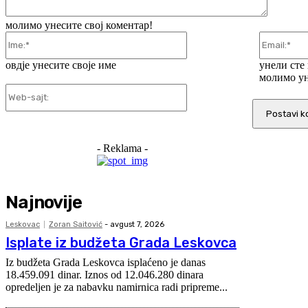
молимо унесите свој коментар!
Ime:*
овдје унесите своје име
унели сте
молимо ун
Web-
sajt:
- Reklama -
Najnovije
Leskovac
Zoran Saitović
-
avgust 7, 2026
Isplate iz budžeta Grada Leskovca
Iz budžeta Grada Leskovca isplaćeno je danas
18.459.091 dinar. Iznos od 12.046.280 dinara
opredeljen je za nabavku namirnica radi pripreme...