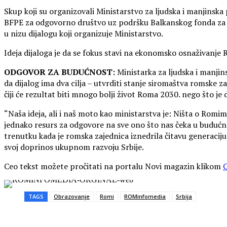
Skup koji su organizovali Ministarstvo za ljudska i manjinska 
BFPE za odgovorno društvo uz podršku Balkanskog fonda za d
u nizu dijalogu koji organizuje Ministarstvo.
Ideja dijaloga je da se fokus stavi na ekonomsko osnaživanje
ODGOVOR ZA BUDUĆNOST:
Ministarka za ljudska i manjin
da dijalog ima dva cilja – utvrditi stanje siromaštva romske za
čiji će rezultat biti mnogo bolji život Roma 2030. nego što je 
“Naša ideja, ali i naš moto kao ministarstva je: Ništa o Romi
jednako resurs za odgovore na sve ono što nas čeka u budućnost
trenutku kada je romska zajednica iznedrila čitavu generaciju
svoj doprinos ukupnom razvoju Srbije.
Ceo tekst možete pročitati na portalu Novi magazin klikom
TAGS
Obrazovanje
Romi
ROMinfomedia
Srbija
Share