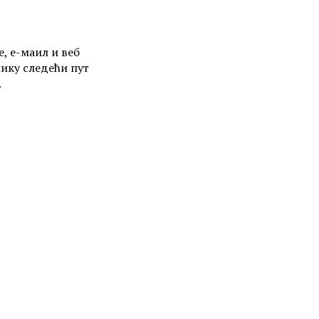
е, е-маил и веб
нику следећи пут
.