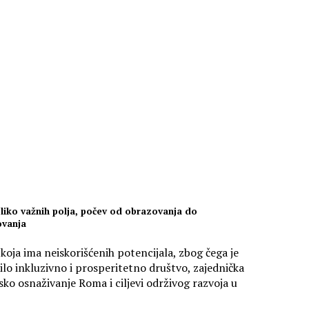
oliko važnih polja, počev od obrazovanja do
ovanja
 koja ima neiskorišćenih potencijala, zbog čega je
lo inkluzivno i prosperitetno društvo, zajednička
o osnaživanje Roma i ciljevi održivog razvoja u