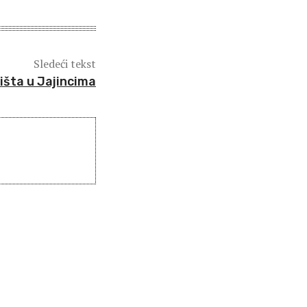
Sledeći tekst
išta u Jajincima