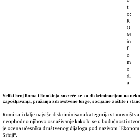
t
o:
R
O
M
in
f
o
m
e
di
a
Veliki broj Roma i Romkinja susreće se sa diskriminacijom na nek
zapošljavanja, pružanja zdravstvene brige, socijalne zaštite i stan
Romi su i dalje najviše diskriminisana kategorija stanovništva
neophodno njihovo osnaživanje kako bi se u budućnosti stvori
je ocena učesnika društvenog dijaloga pod nazivom “Ekonomsk
Srbiji”.