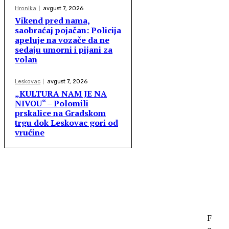
Hronika
avgust 7, 2026
Vikend pred nama,
saobraćaj pojačan: Policija
apeluje na vozače da ne
sedaju umorni i pijani za
volan
Leskovac
avgust 7, 2026
„KULTURA NAM JE NA
NIVOU“ – Polomili
prskalice na Gradskom
trgu dok Leskovac gori od
vrućine
F
o