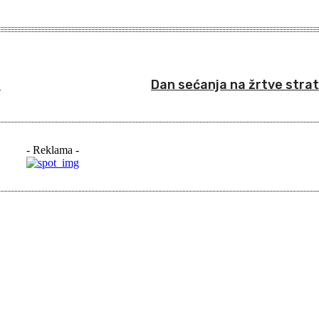
!
Dan sećanja na žrtve strat
- Reklama -
iši: