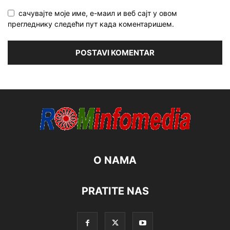
сачувајте моје име, е-маил и веб сајт у овом
прегледнику следећи пут када коментаришем.
O NAMA
PRATITE NAS