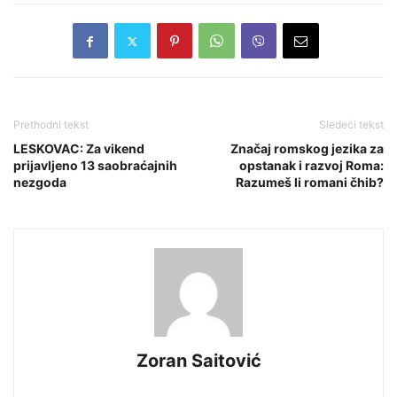
Prethodni tekst
Sledeći tekst
LESKOVAC: Za vikend
Značaj romskog jezika za
prijavljeno 13 saobraćajnih
opstanak i razvoj Roma:
nezgoda
Razumeš li romani čhib?
Zoran Saitović