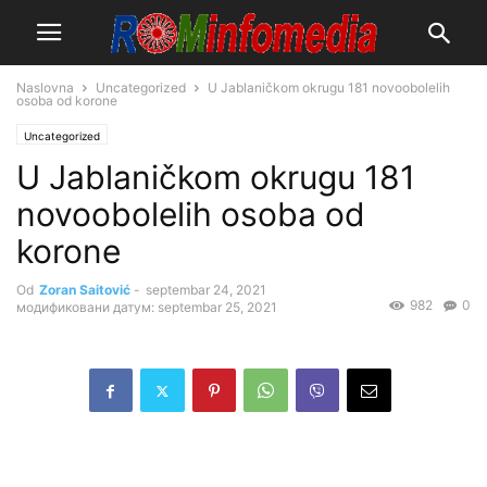
Naslovna
Uncategorized
U Jablaničkom okrugu 181 novoobolelih
osoba od korone
Uncategorized
U Jablaničkom okrugu 181
novoobolelih osoba od
korone
Od
Zoran Saitović
-
septembar 24, 2021
982
0
модификовани датум: septembar 25, 2021