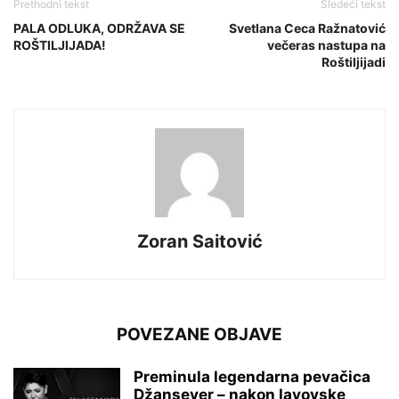
Prethodni tekst
Sledeći tekst
PALA ODLUKA, ODRŽAVA SE
Svetlana Ceca Ražnatović
ROŠTILJIJADA!
večeras nastupa na
Roštiljijadi
Zoran Saitović
POVEZANE OBJAVE
Preminula legendarna pevačica
Džansever – nakon lavovske