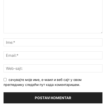
сачувајте моје име, е-маил и веб сајт у овом
прегледнику следећи пут када коментаришем.