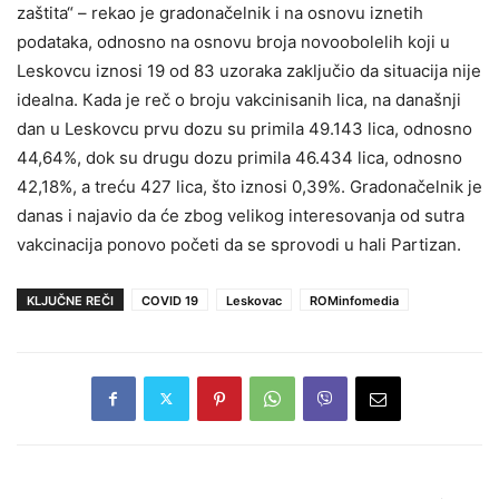
zaštita“ – rekao je gradonačelnik i na osnovu iznetih
podataka, odnosno na osnovu broja novoobolelih koji u
Leskovcu iznosi 19 od 83 uzoraka zaključio da situacija nije
idealna. Кada je reč o broju vakcinisanih lica, na današnji
dan u Leskovcu prvu dozu su primila 49.143 lica, odnosno
44,64%, dok su drugu dozu primila 46.434 lica, odnosno
42,18%, a treću 427 lica, što iznosi 0,39%. Gradonačelnik je
danas i najavio da će zbog velikog interesovanja od sutra
vakcinacija ponovo početi da se sprovodi u hali Partizan.
KLJUČNE REČI
COVID 19
Leskovac
ROMinfomedia