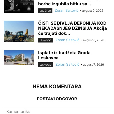
borbe izgubila bitku sa...
Zoran Saitović
-
avgust 9, 2026
DRUŠTVO
ČISTI SE DIVLJA DEPONIJA KOD
NEKADAŠNJEG DŽINSIJA Akcija
će trajati dok...
Zoran Saitović
-
avgust 8, 2026
LESKOVAC
Isplate iz budžeta Grada
Leskovca
Zoran Saitović
-
avgust 7, 2026
LESKOVAC
NEMA KOMENTARA
POSTAVI ODGOVOR