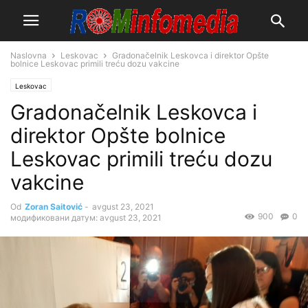
Naslovna
Leskovac
Gradonačelnik Leskovca i direktor Opšte
bolnice Leskovac primili treću dozu vakcine
Leskovac
Gradonačelnik Leskovca i
direktor Opšte bolnice
Leskovac primili treću dozu
vakcine
Od
Zoran Saitović
-
avgust 23, 2021
900
0
модификовани датум: avgust 23, 2021