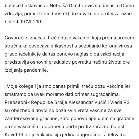
bolnice Leskovac dr Nebojša Dimitrijević su danas, u Domu
zdravlja, primili treću (buster) dozu vakcine protiv zarazne
bolesti КOVID 19.
Govoreći o značaju treće doze vakcine, koja prema proceni
stručnjaka povećava efikasnost u suzbijanju korona virusa
gradonačelnik je danas ponovo naglasio da vakcinacija
predstavlja osnovni preduslov povratku načinu života pre
izbijanja pandemije.
„Moje kolege i ja smo danas primili treću dozu vakcine jer
smatramo da uvek moramo dati primer sugrađanima.
Predsednik Republike Srbije Aleksandar Vučić i Vlada RS
su obezbedili dovoljno doza svih vrsta vakcine za sve
zainteresovane građane, zato ponovo apelujem na građane
da se vakcinišu i doprinesu borbi protiv zarazne bolesti
Кovid 19 jer je vakcinacija jedina dugoročna i adekvatna