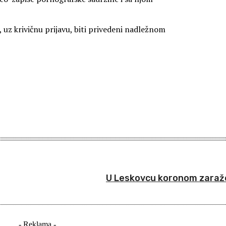
 uz krivičnu prijavu, biti privedeni nadležnom
U Leskovcu koronom zaraže
- Reklama -