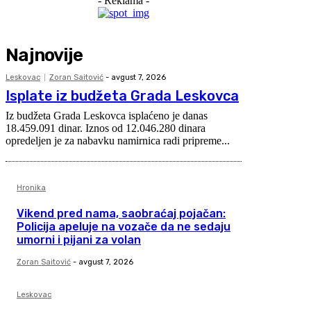
- Reklama -
Najnovije
Leskovac
Zoran Saitović
-
avgust 7, 2026
Isplate iz budžeta Grada Leskovca
Iz budžeta Grada Leskovca isplaćeno je danas
18.459.091 dinar. Iznos od 12.046.280 dinara
opredeljen je za nabavku namirnica radi pripreme...
Hronika
Vikend pred nama, saobraćaj pojačan:
Policija apeluje na vozače da ne sedaju
umorni i pijani za volan
Zoran Saitović
-
avgust 7, 2026
Leskovac