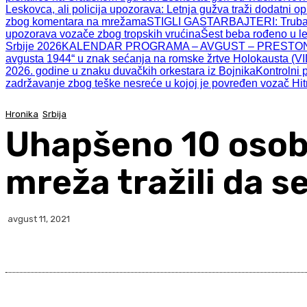
Leskovca, ali policija upozorava: Letnja gužva traži dodatni o
zbog komentara na mrežama
STIGLI GASTARBAJTERI: Trubači,
upozorava vozače zbog tropskih vrućina
Šest beba rođeno u l
Srbije 2026
KALENDAR PROGRAMA – AVGUST – PRESTON
avgusta 1944“ u znak sećanja na romske žrtve Holokausta (V
2026. godine u znaku duvačkih orkestara iz Bojnika
Kontrolni 
zadržavanje zbog teške nesreće u kojoj je povređen vozač Hi
Hronika
Srbija
Uhapšeno 10 osoba
mreža tražili da s
avgust 11, 2021