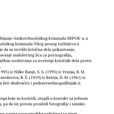
uzbijanje visokotehnološkog kriminala SBPOK-a, u
ološkog kriminala Višeg javnog tužilaštva u
da su izvršile krivična dela prikazivanje,
ćavanje maloletnog lica za pornografiju,
čkim sredstvima za izvršenje krivičnih dela protiv
.
1993) iz Niške Banje, S. S. (1993) iz Vranja, B. M.
 Smedereva, R. Ž. (1959) iz Bečeja, D. M. (1961) iz
om biti obuhvaćen i pedesetsedmogodišnjak iz
ga koje su koristili, stupili u kontakt sa jednom
a, pa da im potom prosledi fotografije i snimke.
video-zapise pornografske sadržine i sa njom