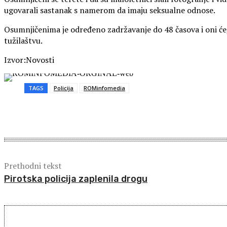
ugovarali sastanak s namerom da imaju seksualne odnose.
Osumnjičenima je određeno zadržavanje do 48 časova i oni će,
tužilaštvu.
Izvor:Novosti
TAGS
Policija
ROMinfomedia
Share
Prethodni tekst
Pirotska policija zaplenila drogu