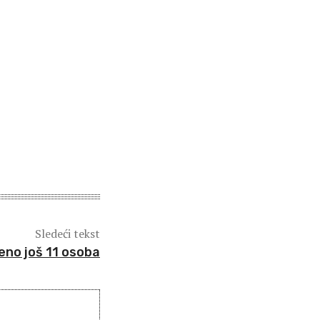
Sledeći tekst
no još 11 osoba