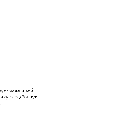
е, е-маил и веб
нику следећи пут
.