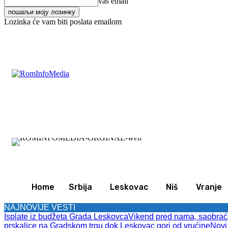
vaš email
Lozinka će vam biti poslata emailom
C
26.7
Leskovac
Subota, avgust 8, 2026
Svet
Z
Home
Srbija
Leskovac
Niš
Vranje
NAJNOVIJE VESTI
Isplate iz budžeta Grada Leskovca
Vikend pred nama, saobraćaj
prskalice na Gradskom trgu dok Leskovac gori od vrućine
Novi 