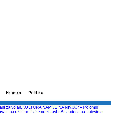
Ulogujte se / Pridružite se
Hronika
Politika
ani za volan
„KULTURA NAM JE NA NIVOU“ – Polomili
avaju na ozbiljne rizike po zdravlje
Bez udesa na putevima