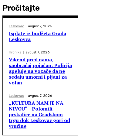
Pročitajte
Leskovac
avgust 7, 2026
Isplate iz budžeta Grada
Leskovca
Hronika
avgust 7, 2026
Vikend pred nama,
saobraćaj pojačan: Policija
apeluje na vozače da ne
sedaju umorni i pijani za
volan
Leskovac
avgust 7, 2026
„KULTURA NAM JE NA
NIVOU“ – Polomili
prskalice na Gradskom
trgu dok Leskovac gori od
vrućine