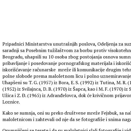
Pripadnici Ministarstva unutrašnjih poslova, Odeljenja za s
saradnji sa Posebnim tužilaštvom za borbu protiv visokotehn
Beogradu, uhapsili su 10 osoba zbog postojanja osnova sumnje 
pribavljanje i posedovanje pornografskog materijala i iskoriš
iskorišćavanje računarske mreže ili komunikacije drugim tehni
polne slobode prema maloletnom licu i polno uznemiravanje
Uhapšeni su T. G. (1957) iz Bora, E. S. (1992) iz Tutina, M. R. (
(1952) iz Svilajnca, D. B. (1970) iz Šapca, kao i M. F. (1970) iz
Užica i Z. Đ. (1965) iz Adranđelovca, dok će krivičnom prijav
Loznice.
Kako se sumnja, oni su preko društvene mreže Fejsbuk, sa nalo
maloletnicom i zahtevali od nje da se fotografiše i snima nag
Osumnjičeni se terete i da su maloletnici slali fotografije i 