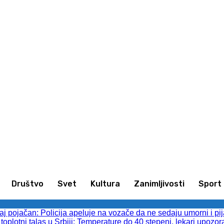
animljivosti
Sport
Kultura
Društvo
Društvo
Svet
Kultura
Zanimljivosti
Sport
 pojačan: Policija apeluje na vozače da ne sedaju umorni i pij
toplotni talas u Srbiji: Temperature do 40 stepeni, lekari upozor