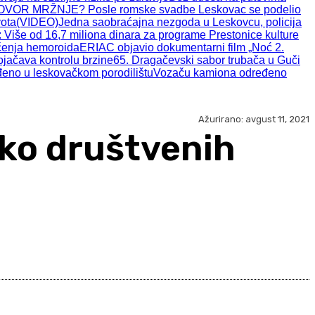
VOR MRŽNJE? Posle romske svadbe Leskovac se podelio
vota(VIDEO)
Jedna saobraćajna nezgoda u Leskovcu, policija
 Više od 16,7 miliona dinara za programe Prestonice kulture
ečenja hemoroida
ERIAC objavio dokumentarni film „Noć 2.
jačava kontrolu brzine
65. Dragačevski sabor trubača u Guči
đeno u leskovačkom porodilištu
Vozaču kamiona određeno
Ažurirano:
avgust 11, 2021
eko društvenih