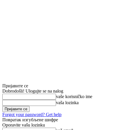
Пријавите се
Dobrodošli! Ulogujte se na nalog
vaše korisničko ime
vaša lozinka
Forgot your password? Get help
Повратак изгубљене шифре
Oporavite vašu lozinku