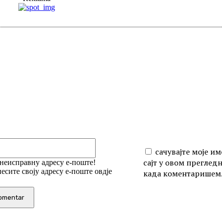
iši:
Email:*
сачувајте моје им
сајт у овом преглед
 неисправну адресу е-поште!
есите своју адресу е-поште овдје
када коментаришем