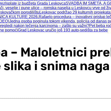
prez
Isplate iz budžeta Grada Leskovca
SVADBA IM SMETA, A GO
 veselje i pune ulice – romska naselja u Leskovcu vrve od ži
eskovačkom porodilištu
Leskovac podržao 29 kulturnih projekata:
ICA KULTURE 2026.
Rafaelo procedura – inovativni pristup l
IDEO)
Jedna osoba poginula tokom vikenda, policija od danas po
pregledi nakon lečenja karcinoma – zašto su važni?
Pet beba ro
tne pomoći
Grad Leskovac uručio još 193 auto-sedišta za bebe
 – Maloletnici pr
e slika i snima naga
Share