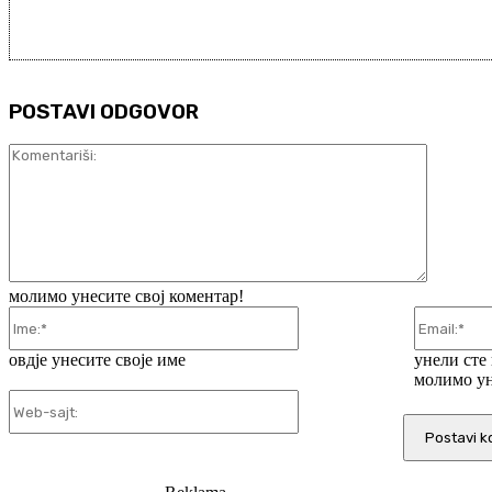
POSTAVI ODGOVOR
Komentar
молимо унесите свој коментар!
Ime:*
овдје унесите своје име
унели сте
молимо ун
Web-
sajt: