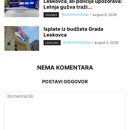
Leskovca, ali policija upozorava:
Letnja gužva traži...
Rominfomedia
-
avgust 6, 2026
HRONIKA
Isplate iz budžeta Grada
Leskovca
Rominfomedia
-
avgust 5, 2026
LESKOVAC
NEMA KOMENTARA
POSTAVI ODGOVOR