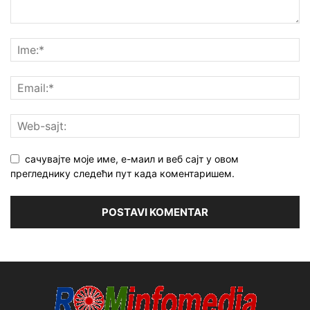
сачувајте моје име, е-маил и веб сајт у овом
прегледнику следећи пут када коментаришем.