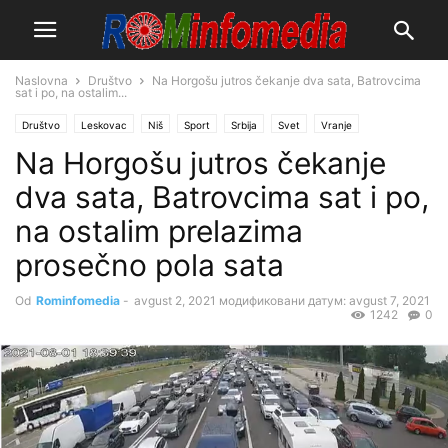
Naslovna
Društvo
Na Horgošu jutros čekanje dva sata, Batrovcima
sat i po, na ostalim...
Društvo
Leskovac
Niš
Sport
Srbija
Svet
Vranje
Na Horgošu jutros čekanje
dva sata, Batrovcima sat i po,
na ostalim prelazima
prosečno pola sata
Od
Rominfomedia
-
avgust 2, 2021
модификовани датум: avgust 7, 2021
1242
0