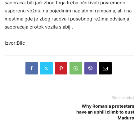
saobraćaj biti jači zbog toga treba očekivati povremeno
usporenu vožnju na pojedinim naplatnim rampama, ali i na
mestima gde je zbog radova i posebnog režima odvijanja
saobraćaja protok vozila slabiji.
Izvor:Blic
Sledeći tekst
Why Romania protesters
have an uphill climb to oust
Maduro