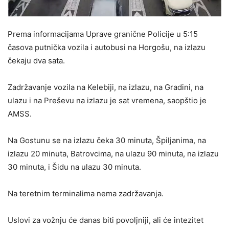
Prema informacijama Uprave granične Policije u 5:15
časova putnička vozila i autobusi na Horgošu, na izlazu
čekaju dva sata.
Zadržavanje vozila na Kelebiji, na izlazu, na Gradini, na
ulazu i na Preševu na izlazu je sat vremena, saopštio je
AMSS.
Na Gostunu se na izlazu čeka 30 minuta, Špiljanima, na
izlazu 20 minuta, Batrovcima, na ulazu 90 minuta, na izlazu
30 minuta, i Šidu na ulazu 30 minuta.
Na teretnim terminalima nema zadržavanja.
Uslovi za vožnju će danas biti povoljniji, ali će intezitet