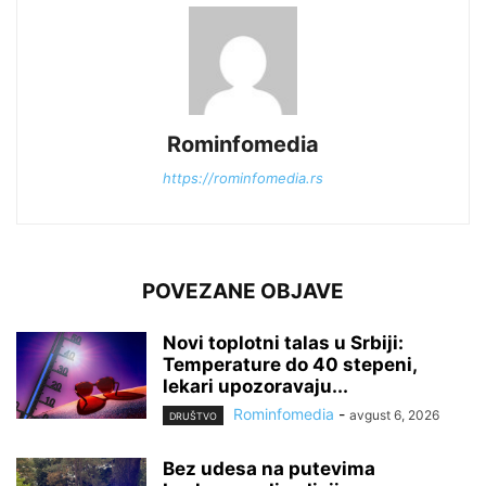
Rominfomedia
https://rominfomedia.rs
POVEZANE OBJAVE
Novi toplotni talas u Srbiji:
Temperature do 40 stepeni,
lekari upozoravaju...
Rominfomedia
-
avgust 6, 2026
DRUŠTVO
Bez udesa na putevima