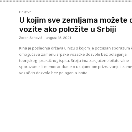
Društvo
U kojim sve zemljama možete 
vozite ako položite u Srbiji
Zoran Saitović
-
avgust 16, 2021
Kina je poslednja država u nizu s kojom je potpisan sporazum k
omogućava zamenu srpske vozačke dozvole bez polaganja
teorijskog i praktičnog ispita. Srbija ima zaključene bilateralne
sporazume ili memorandume o uzajamnom priznavanju i zame
vozačkih dozvola bez polaganja ispita...