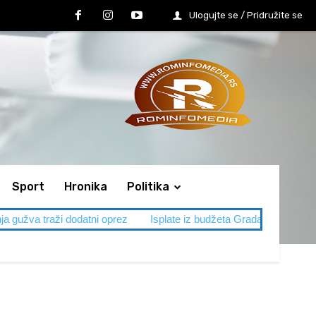
Ulogujte se / Pridružite se
Sport
Hronika
Politika
 traži dodatni oprez
Isplate iz budžeta Grada Leskovca
SVA