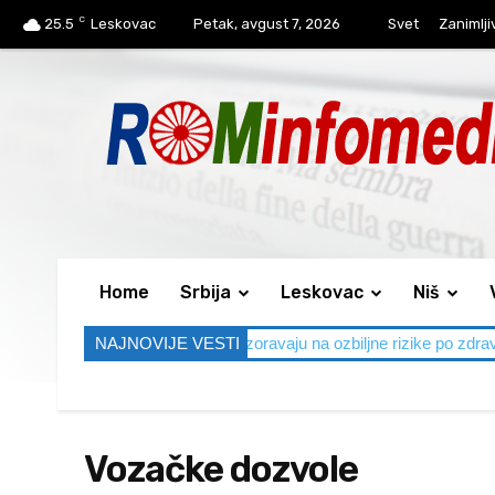
C
25.5
Leskovac
Petak, avgust 7, 2026
Svet
Zanimlji
Home
Srbija
Leskovac
Niš
re do 40 stepeni, lekari upozoravaju na ozbiljne rizike po zdravlje
NAJNOVIJE VESTI
Vozačke dozvole