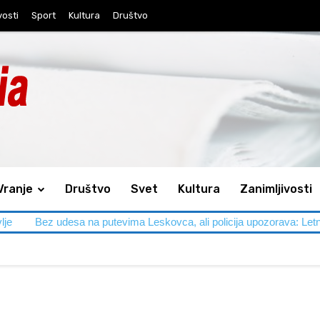
vosti
Sport
Kultura
Društvo
Vranje
Društvo
Svet
Kultura
Zanimljivosti
Bez udesa na putevima Leskovca, ali policija upozorava: Letnja gužva