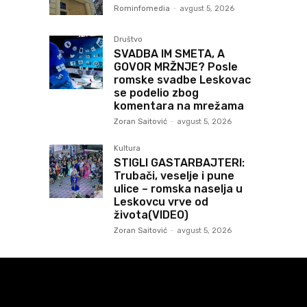
Rominfomedia
-
avgust 5, 2026
Društvo
SVADBA IM SMETA, A
GOVOR MRŽNJE? Posle
romske svadbe Leskovac
se podelio zbog
komentara na mrežama
Zoran Saitović
-
avgust 5, 2026
Kultura
STIGLI GASTARBAJTERI:
Trubači, veselje i pune
ulice – romska naselja u
Leskovcu vrve od
života(VIDEO)
Zoran Saitović
-
avgust 5, 2026