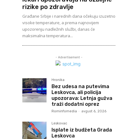
rizike po zdravlje
Građane Srbije i narednih dana očekuju izuzetno
visoke temperature, a prema najnovijem
upozorenju nadležnih službi, danas će
maksimalna temperatura...
- Advertisement -
Hronika
Bez udesa na putevima
Leskovca, ali policija
upozorava: Letnja gužva
traži dodatni oprez
Rominfomedia
-
avgust 6, 2026
Leskovac
Isplate iz budžeta Grada
Leskovca