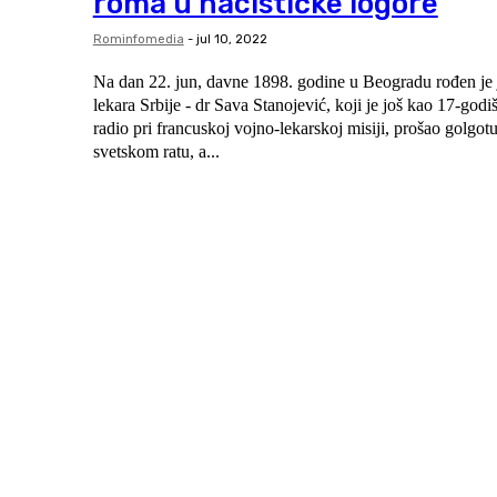
roma u nacističke logore
Rominfomedia
-
jul 10, 2022
Na dan 22. jun, davne 1898. godine u Beogradu rođen je j
lekara Srbije - dr Sava Stanojević, koji je još kao 17-godi
radio pri francuskoj vojno-lekarskoj misiji, prošao golgo
svetskom ratu, a...