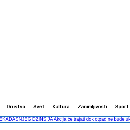
animljivosti
Sport
Kultura
Društvo
Društvo
Svet
Kultura
Zanimljivosti
Sport
ADAŠNJEG DŽINSIJA Akcija će trajati dok otpad ne bude uk