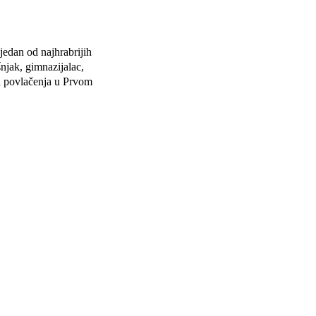
edan od najhrabrijih
šnjak, gimnazijalac,
tu povlačenja u Prvom