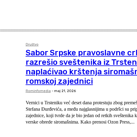
Društvo
Sabor Srpske pravoslavne cr
razrešio sveštenika iz Trsteni
naplaćivao krštenja siromaš
romskoj zajednici
Rominfomedia
-
maj 21, 2026
Vernici u Trsteniku već deset dana protestuju zbog premeš
Stefana Đurđevića, a među najglasnijima u podršci su pri
zajednice, koji tvrde da je bio jedan od retkih sveštenika k
verske obrede siromašnima. Kako prenosi Ozon Press,...