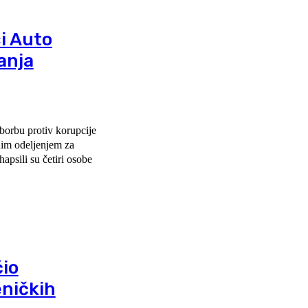
ci Auto
anja
 borbu protiv korupcije
nim odelјenjem za
apsili su četiri osobe
čio
eničkih