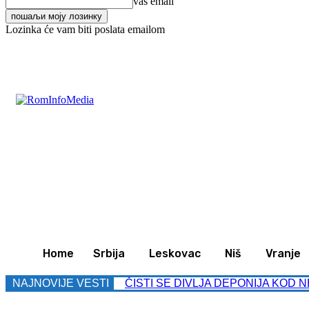
vaš email
Lozinka će vam biti poslata emailom
C
33.7
Leskovac
Subota, avgust 8, 2026
Svet
Z
Home
Srbija
Leskovac
Niš
Vranje
NAJNOVIJE VESTI
ČISTI SE DIVLJA DEPONIJA KOD NEK