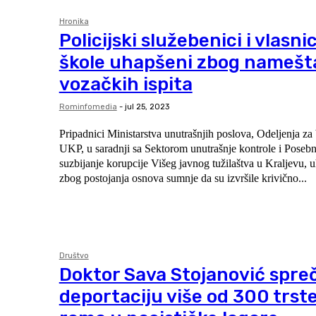
Hronika
Policijski služebenici i vlasni
škole uhapšeni zbog namešt
vozačkih ispita
Rominfomedia
-
jul 25, 2023
Pripadnici Ministarstva unutrašnjih poslova, Odelјenja za
UKP, u saradnji sa Sektorom unutrašnje kontrole i Poseb
suzbijanje korupcije Višeg javnog tužilaštva u Kralјevu, uh
zbog postojanja osnova sumnje da su izvršile krivično...
Društvo
Doktor Sava Stojanović spre
deportaciju više od 300 trst