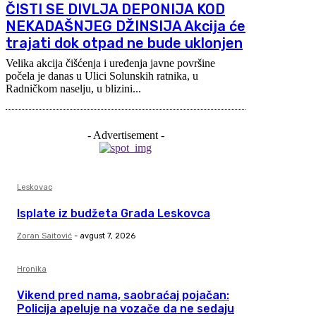
ČISTI SE DIVLJA DEPONIJA KOD
NEKADAŠNJEG DŽINSIJA Akcija će
trajati dok otpad ne bude uklonjen
Velika akcija čišćenja i uređenja javne površine
počela je danas u Ulici Solunskih ratnika, u
Radničkom naselju, u blizini...
- Advertisement -
Leskovac
Isplate iz budžeta Grada Leskovca
Zoran Saitović
-
avgust 7, 2026
Hronika
Vikend pred nama, saobraćaj pojačan:
Policija apeluje na vozače da ne sedaju