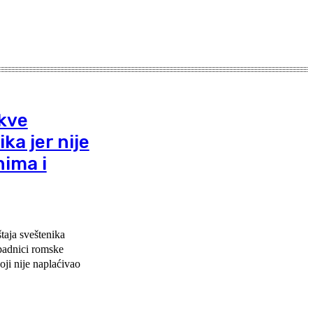
kve
ka jer nije
nima i
taja sveštenika
padnici romske
oji nije naplaćivao