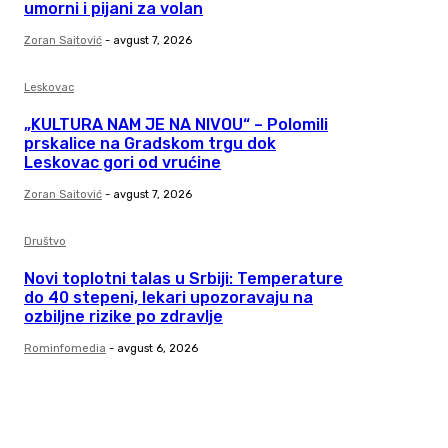
umorni i pijani za volan
Zoran Saitović
-
avgust 7, 2026
Leskovac
„KULTURA NAM JE NA NIVOU“ – Polomili
prskalice na Gradskom trgu dok
Leskovac gori od vrućine
Zoran Saitović
-
avgust 7, 2026
Društvo
Novi toplotni talas u Srbiji: Temperature
do 40 stepeni, lekari upozoravaju na
ozbiljne rizike po zdravlje
Rominfomedia
-
avgust 6, 2026