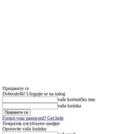
Пријавите се
Dobrodošli! Ulogujte se na nalog
vaše korisničko ime
vaša lozinka
Forgot your password? Get help
Повратак изгубљене шифре
Oporavite vašu lozinku