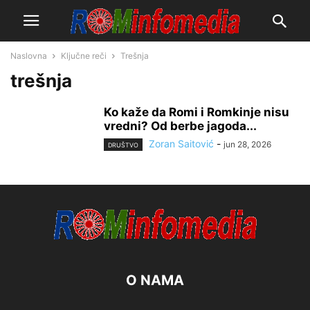
Naslovna
Ključne reči
Trešnja
trešnja
Ko kaže da Romi i Romkinje nisu
vredni? Od berbe jagoda...
Zoran Saitović
-
jun 28, 2026
DRUŠTVO
O NAMA