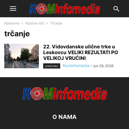
Naslovna
Ključne reči
Trčanje
trčanje
22. Vidovdanske ulične trke u
Leskovcu VELIKI REZULTATI PO
VELIKOJ VRUĆINI
Rominfomedia
-
jun 29, 2026
LESKOVAC
O NAMA