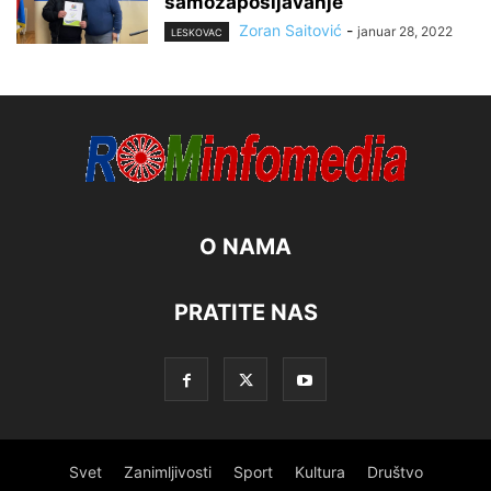
samozapošljavanje
Zoran Saitović
-
januar 28, 2022
LESKOVAC
O NAMA
PRATITE NAS
Svet
Zanimljivosti
Sport
Kultura
Društvo