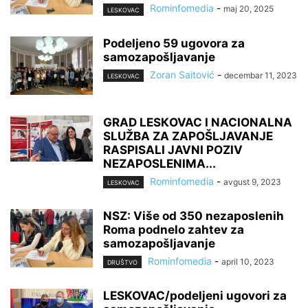
Rominfomedia
-
maj 20, 2025
LESKOVAC
Podeljeno 59 ugovora za
samozapošljavanje
Zoran Saitović
-
decembar 11, 2023
LESKOVAC
GRAD LESКOVAC I NACIONALNA
SLUŽBA ZA ZAPOŠLJAVANJE
RASPISALI JAVNI POZIV
NEZAPOSLENIMA...
Rominfomedia
-
avgust 9, 2023
LESKOVAC
NSZ: Više od 350 nezaposlenih
Roma podnelo zahtev za
samozapošljavanje
Rominfomedia
-
april 10, 2023
DRUŠTVO
LESKOVAC/podeljeni ugovori za