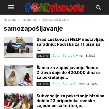
Naslovna
Ključne reči
Samozapošljavanje
samozapošljavanje
Grad Leskovac i HELP nastavljaju
saradnju: Podrška za 11 biznisa
i...
Zoran Saitović
-
maj 11, 2026
DRUŠTVO
Šansa za zapošljavanje Roma:
Država daje do 420.000 dinara
za pokretanje...
Zoran Saitović
-
mart 24, 2026
DRUŠTVO
Subvencije za pokretanje biznisa
dobilo 23 pripadnika romske
zajednice sa teritorije...